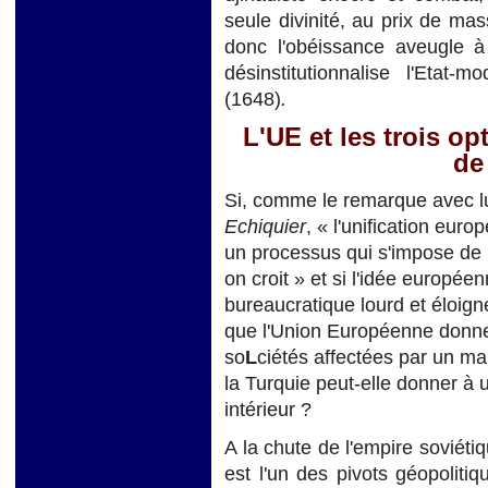
seule divinité, au prix de ma
donc l'obéissance aveugle à 
désinstitutionnalise l'Etat
(1648)
.
L'UE et les trois op
de
Si, comme le remarque avec lu
Echiquier
, « l'unification eu
un processus qui s'impose de 
on croit » et si l'idée europée
bureaucratique lourd et éloigné
que l'Union Européenne donne
so
L
ciétés affectées par un ma
la Turquie peut-elle donner à
intérieur ?
A la chute de l'empire soviéti
est l'un des pivots géopolitiq