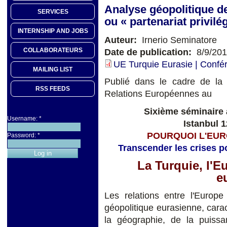
Analyse géopolitique 
SERVICES
ou « partenariat privilég
INTERNSHIP AND JOBS
Auteur:
Irnerio Seminatore
COLLABORATEURS
Date de publication:
8/9/20
UE Turquie Eurasie | Confé
MAILING LIST
Publié dans le cadre de la p
RSS FEEDS
Relations Européennes au
Sixième séminaire 
Username:
*
Istanbul 
POURQUOI L'EUR
Password:
*
Transcender les crises p
La Turquie, l'E
e
Les relations entre l'Europe
géopolitique eurasienne, cara
la géographie, de la puissa