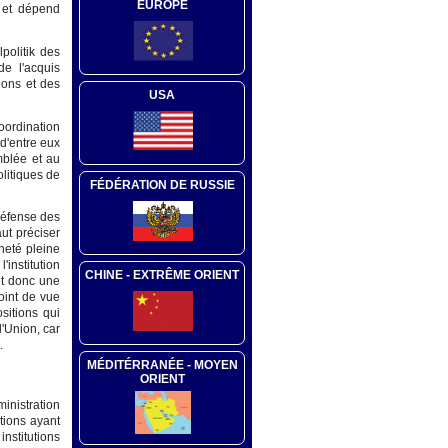
EUROPE
t et dépend
politik des
de l'acquis
ions et des
USA
oordination
 d'entre eux
mblée et au
litiques de
FÉDÉRATION DE RUSSIE
 défense des
ut préciser
neté pleine
institution
CHINE - EXTRÊME ORIENT
et donc une
oint de vue
sitions qui
l'Union, car
.
MÉDITÉRRANÉE - MOYEN
ORIENT
inistration
tions ayant
nstitutions