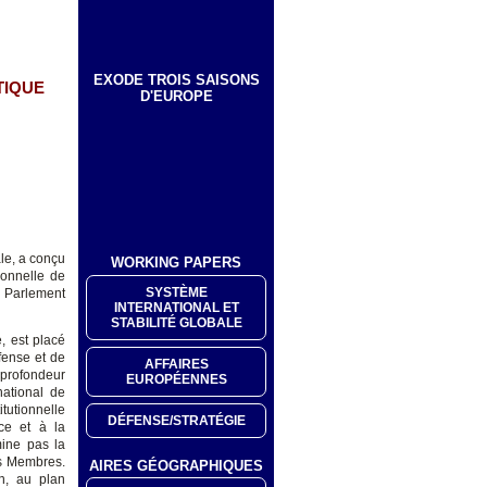
EXODE TROIS SAISONS
TIQUE
D'EUROPE
le, a conçu
WORKING PAPERS
ionnelle de
SYSTÈME
 Parlement
INTERNATIONAL ET
STABILITÉ GLOBALE
, est placé
fense et de
AFFAIRES
 profondeur
EUROPÉENNES
national de
itutionnelle
DÉFENSE/STRATÉGIE
ce et à la
mine pas la
ts Membres.
AIRES GÉOGRAPHIQUES
on, au plan