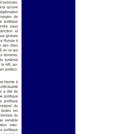
t polonais,
insi qu'une
légitimation
s marges de
a politique
 entre pays
tinction et
ique globale
 la Russie à
n des rôles
E en ce qui
r terminer,
 du système
e la HR, au-
in politico-
se heurte à
nflictualité
on a été de
e politique
a politique
ceptuel du
 toutes les
formels. Ils
ge variable
ion inter-
a politique