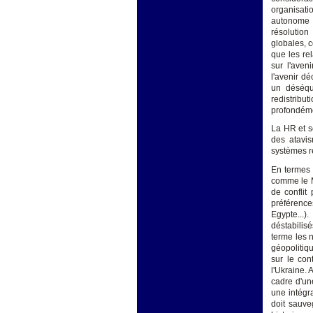
organisatio
autonome 
résolution
globales, c
que les re
sur l'aven
l'avenir dé
un déséqu
redistribu
profondémen
La HR et s
des atavis
systèmes r
En termes 
comme le M
de conflit
préférence
Egypte...)
déstabilis
terme les n
géopolitiq
sur le con
l'Ukraine. 
cadre d'un
une intégr
doit sauve