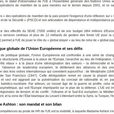
ales, le statut d'observateur de l'UE à l'Assemblée générale des Nations Unies 
pérations de maintien de la paix menées sur le terrain depuis 2003, et ce 
es » des opérations de maintien de la paix posent l'exigence d'une réflexion sur «
 et de la Sécurité » (PSCD) et son articulation de dépendance et indépendance pa
ce des effectifs du SEAE (7000 unités) et de son budget (464 millions d'Euro
ux services centraux et plus de 12 milliards de gestion des fonds UE pour la 
1
) permet à l'UE de jouer le rôle du « global player » au lieu de celui de « global pa
ique globale de l'Union Européenne et ses défis
de politique globale, l'Union Européenne est confrontée à une série de cha
structurants (l'Eurasie à la place de l'Europe, l'anarchie au lieu de l'intégration, l
rêts vitaux » à la place d'une idéologisation des valeurs – la démocratie et le
, l'absence de leadership européen, le délitement des alliances et des uni
on des trois ordres internationaux qui coexistent aujourd'hui : de Westphalie (1648
 de San Francisco (1947). Cette dérégulation remet en cause la plupart des 
, et ceci est aggravé par la pulvérisation du concept de rationalité et, en part
 balistico-nucléaire. Par ailleurs, un nouvel âge de la guerre se profile, celui d
 asymétrique, qui voit l'Europe impréparée sur le plan de la défense. L'UE est i
 régionales de tension et de conflit : l'Ukraine et le Sud-Est européen, la Médite
t, et la zone de l’État Islamique du Levant s’étendant entre la Syrie, la Turquie, l'Ira
e Ashton : son mandat et son bilan
compétences du poste de HR de l'UE est la visibilité, à laquelle Madame Ashton s'e