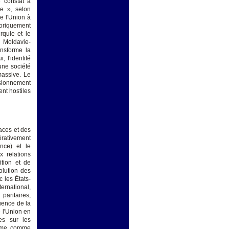
e constat a
e », selon
e l'Union à
toriquement
rquie et le
a Moldavie-
ansforme la
 l'identité
une société
massive. Le
isionnement
nt hostiles
aces et des
érativement
ance) et le
x relations
ition et de
olution des
 les États-
ternational,
paritaires,
luence de la
e l'Union en
res sur les
terme comme