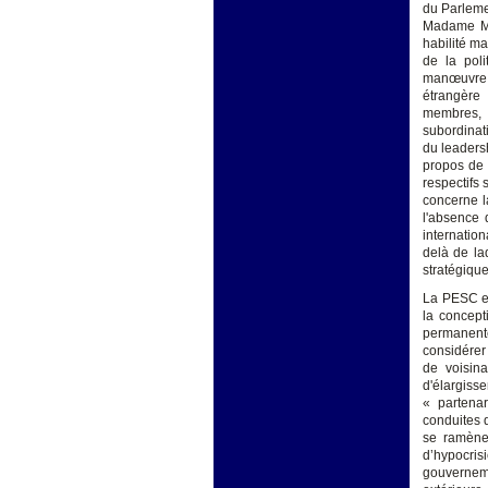
du Parleme
Madame Mog
habilité ma
de la poli
manœuvre s
étrangère 
membres, l
subordinati
du leadersh
propos de 
respectifs
concerne l
l'absence 
internation
delà de laq
stratégiqu
La PESC es
la concepti
permanente
considérer
de voisina
d'élargis
« partenar
conduites d
se ramènen
d’hypocri
gouverneme