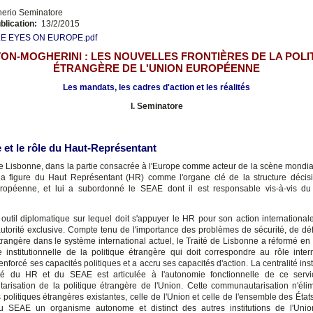
nerio Seminatore
blication:
13/2/2015
E EYES ON EUROPE.pdf
ON-MOGHERINI : LES NOUVELLES FRONTIÈRES DE LA POLI
ÉTRANGÈRE DE L'UNION EUROPÉENNE
Les mandats, les cadres d'action et les réalités
I. Seminatore
e et le rôle du Haut-Représentant
de Lisbonne, dans la partie consacrée à l'Europe comme acteur de la scène mondia
 la figure du Haut Représentant (HR) comme l'organe clé de la structure décis
uropéenne, et lui a subordonné le SEAE dont il est responsable vis-à-vis du
outil diplomatique sur lequel doit s'appuyer le HR pour son action internationale
utorité exclusive. Compte tenu de l'importance des problèmes de sécurité, de dé
étrangère dans le système international actuel, le Traité de Lisbonne a réformé en
re institutionnelle de la politique étrangère qui doit correspondre au rôle inter
renforcé ses capacités politiques et a accru ses capacités d'action. La centralité inst
rité du HR et du SEAE est articulée à l'autonomie fonctionnelle de ce servi
risation de la politique étrangère de l'Union. Cette communautarisation n'éli
s politiques étrangères existantes, celle de l'Union et celle de l'ensemble des Éta
du SEAE un organisme autonome et distinct des autres institutions de l'Uni