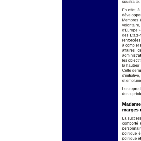
soustraite.
En effet, à
développem
Membres à 
volontaire
d'Europe ».
des États-
renforcées
à combler l
affaires d
administrat
les object
la hauteur
Cette dern
d'initiativ
et émolume
Les reproch
des « print
Madame F
marges 
La succes
comporté u
personnali
politique 
politique 