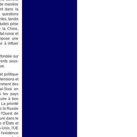
r de manière
nt dans la
x questions
ntes, tandis
itudes pèse
e la Chine,
tat russe et
impose une
e à influer
 fondée sur
rents sous-
ue.
t politique
tensions et
damment des
al-Sissi en
ns les pays
duire à bon
 La priorité
c la Russie
 l'Ouest de
ture dans le
 d’États et
-Unis, l'UE
l'existence