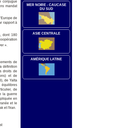
se conjugue
MER NOIRE - CAUCASE
sans mandat
DU SUD
 l'Europe de
r rapport à
ASIE CENTRALE
s, dont 180
coopération
yer ».
AMÉRIQUE LATINE
ngements de
a définition
s droits de
ons) et de
), de Yalta
équilibres
iculier, de
e la guerre
mpliquée en
rranée et le
k et l'Iran.
st