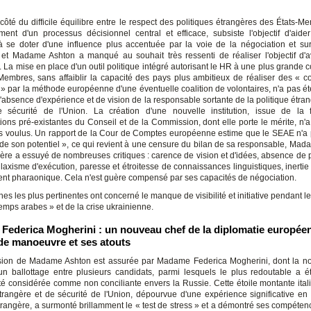
 côté du difficile équilibre entre le respect des politiques étrangères des États-M
ent d'un processus décisionnel central et efficace, subsiste l'objectif d'aider
se doter d'une influence plus accentuée par la voie de la négociation et s
, et Madame Ashton a manqué au souhait très ressenti de réaliser l'objectif d'a
 La mise en place d'un outil politique intégré autorisant le HR à une plus grande 
Membres, sans affaiblir la capacité des pays plus ambitieux de réaliser des « c
 » par la méthode européenne d'une éventuelle coalition de volontaires, n'a pas été
'absence d'expérience et de vision de la responsable sortante de la politique étra
e sécurité de l'Union. La création d'une nouvelle institution, issue de la
ions pré-existantes du Conseil et de la Commission, dont elle porte le mérite, n'a
ifs voulus. Un rapport de la Cour de Comptes européenne estime que le SEAE n'a 
 de son potentiel », ce qui revient à une censure du bilan de sa responsable, Mad
ière a essuyé de nombreuses critiques : carence de vision et d'idées, absence de 
e, laxisme d'exécution, paresse et étroitesse de connaissances linguistiques, inerti
nt pharaonique. Cela n'est guère compensé par ses capacités de négociation.
es les plus pertinentes ont concerné le manque de visibilité et initiative pendant le
emps arabes » et de la crise ukrainienne.
ederica Mogherini : un nouveau chef de la diplomatie europée
de manoeuvre et ses atouts
sion de Madame Ashton est assurée par Madame Federica Mogherini, dont la no
n ballottage entre plusieurs candidats, parmi lesquels le plus redoutable a ét
té considérée comme non conciliante envers la Russie. Cette étoile montante ital
étrangère et de sécurité de l'Union, dépourvue d'une expérience significative en
étrangère, a surmonté brillamment le « test de stress » et a démontré ses compéten