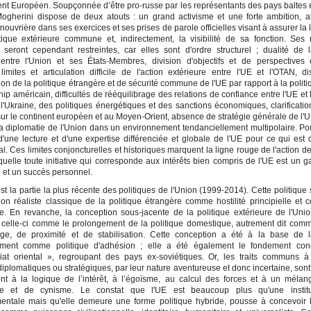
nt Européen. Soupçonnée d’être pro-russe par les représentants des pays baltes e
herini dispose de deux atouts : un grand activisme et une forte ambition, a
nouvrière dans ses exercices et ses prises de parole officielles visant à assurer la 
tique extérieure commune et, indirectement, la visibilité de sa fonction. Se
eront cependant restreintes, car elles sont d'ordre structurel ; dualité de l
entre l'Union et ses États-Membres, division d'objectifs et de perspectives
imites et articulation difficile de l'action extérieure entre l'UE et l'OTAN, dis
on de la politique étrangère et de sécurité commune de l'UE par rapport à la polit
ip américain, difficultés de rééquilibrage des relations de confiance entre l'UE et
l'Ukraine, des politiques énergétiques et des sanctions économiques, clarificatio
 sur le continent européen et au Moyen-Orient, absence de stratégie générale de l'U
a diplomatie de l'Union dans un environnement tendanciellement multipolaire. Pou
d'une lecture et d'une expertise différenciée et globale de l'UE pour ce qui est
al. Ces limites conjoncturelles et historiques marquent la ligne rouge de l'action d
uelle toute initiative qui corresponde aux intérêts bien compris de l'UE est un ga
e et un succès personnel.
t la partie la plus récente des politiques de l'Union (1999-2014). Cette politique 
on réaliste classique de la politique étrangère comme hostilité principielle et co
. En revanche, la conception sous-jacente de la politique extérieure de l'Uni
 celle-ci comme le prolongement de la politique domestique, autrement dit comm
ge, de proximité et de stabilisation. Cette conception a été à la base de l
sement comme politique d'adhésion ; elle a été également le fondement con
iat oriental », regroupant des pays ex-soviétiques. Or, les traits communs à
iplomatiques ou stratégiques, par leur nature aventureuse et donc incertaine, sont 
t à la logique de l’intérêt, à l’égoïsme, au calcul des forces et à un mélan
sie et de cynisme. Le constat que l'UE est beaucoup plus qu'une institut
ntale mais qu'elle demeure une forme politique hybride, pousse à concevoir l