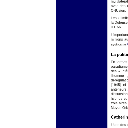
multilatér
avec des o
ONUsien.
Les « limit
la Défense
l'OTAN.
L'importan
millions a
extérieure
La polit
En termes 
paradigmes 
des « inté
l'homme -
dérégulati
(1945) et
antérieurs
dissuasion
hybride et
trois aires
Moyen Orien
Catherin
L'une des 