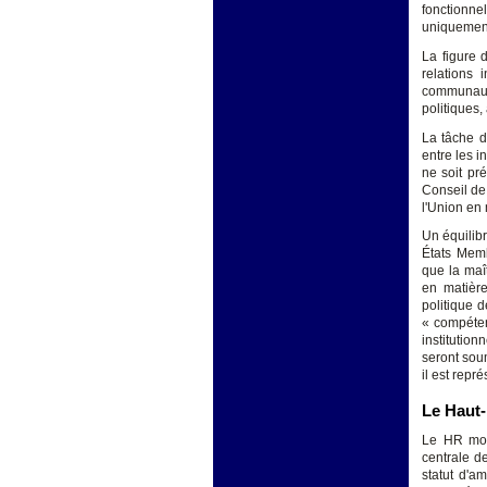
fonctionne
uniquement
La figure 
relations 
communauta
politiques,
La tâche d
entre les i
ne soit pr
Conseil de
l'Union en 
Un équilibr
États Memb
que la maî
en matière
politique 
« compéten
institutio
seront soum
il est repr
Le Haut-
Le HR mobi
centrale d
statut d'a