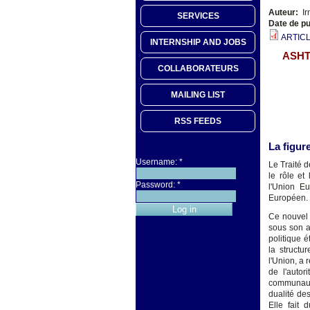
Auteur:
Ir
SERVICES
Date de pu
ARTICL
INTERNSHIP AND JOBS
ASHT
COLLABORATEURS
MAILING LIST
RSS FEEDS
La figur
Username:
*
Le Traité 
le rôle et
Password:
*
l'Union E
Européen.
Ce nouvel 
sous son a
politique 
la structu
l'Union, a 
de l'auto
communauta
dualité de
Elle fait 