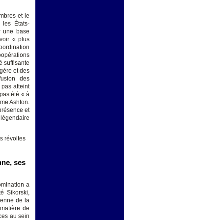
embres et le
 les États-
ur une base
voir « plus
coordination
oopérations
 suffisante
ngère et des
 fusion des
 pas atteint
pas été « à
ame Ashton.
présence et
e légendaire
s révoltes
nne, ses
mination a
é Sikorski,
ienne de la
 matière de
ces au sein