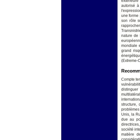
extérieure
autorisé 
l'expressi
une forme 
son rôle s
rapprochem
Transnistr
nature de 
européenne
mondiale e
grand risq
énergétiqu
(Extreme-O
Recomma
Compte ten
vulnérabil
distinguer
multilatér
internatio
structure,
problèmes 
Unis, la Ru
due au poi
directrices
société int
matière de
considérat