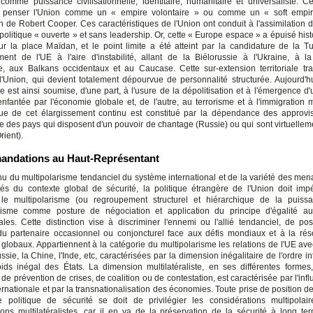
 comme puissance civilisationnelle, identitaire, humanitaire et universaliste. C
à penser l'Union comme un « empire volontaire » ou comme un « soft empir
on de Robert Cooper. Ces caractéristiques de l'Union ont conduit à l'assimilation d
politique « ouverte » et sans leadership. Or, cette « Europe espace » a épuisé his
ur la place Maïdan, et le point limite a été atteint par la candidature de la Tu
ent de l'UE à l'aire d'instabilité, allant de la Biélorussie à l'Ukraine, à l
ie, aux Balkans occidentaux et au Caucase. Cette sur-extension territoriale tr
l'Union, qui devient totalement dépourvue de personnalité structurée. Aujourd'hui,
 est ainsi soumise, d'une part, à l'usure de la dépolitisation et à l'émergence d'
nfantée par l'économie globale et, de l'autre, au terrorisme et à l'immigration 
ue de cet élargissement continu est constitué par la dépendance des approv
e des pays qui disposent d'un pouvoir de chantage (Russie) ou qui sont virtuelleme
rient).
ndations au Haut-Représentant
u du multipolarisme tendanciel du système international et de la variété des men
ités du contexte global de sécurité, la politique étrangère de l'Union doit imp
 le multipolarisme (ou regroupement structurel et hiérarchique de la puiss
alisme comme posture de négociation et application du principe d'égalité au
nales. Cette distinction vise à discriminer l'ennemi ou l'allié tendanciel, de pos
 du partenaire occasionnel ou conjoncturel face aux défis mondiaux et à la rés
globaux. Appartiennent à la catégorie du multipolarisme les relations de l'UE avec
ssie, la Chine, l'Inde, etc, caractérisées par la dimension inégalitaire de l'ordre in
ds inégal des États. La dimension multilatéraliste, en ses différentes formes, 
, de prévention de crises, de coalition ou de contestation, est caractérisée par l'inf
ernationale et par la transnationalisation des économies. Toute prise de position d
 politique de sécurité se doit de privilégier les considérations multipolai
ions multilatéralistes, car il en va de la préservation de la sécurité à long 