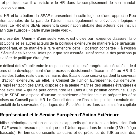
l et politique, car il « assiste » le HR dans l'accomplissement de son manda
 de ce dernier.
du HR et la création du SEAE représentent la suite logique d'une approche Real
internationales de la part de l'Union, mais également une évolution logique 
ire. Le HR et le SEAE opèrent la coordination globale des acteurs, des institut
 afin que l'Europe « parle d'une seule voix ».
e présenter l'Union « d'une seule voix », est dictée par l'exigence d'assurer la c
nstitutions et les autres acteurs de la politique extérieure de manière à ce qu'aucun
épondérant, et de manière à faire entendre cette « position concertée » à l'Asse
 Sécurité des Nations Unies pour que soit assurée l'unité formelle des positions po
matière de politique étrangère.
e délicat doit s'établir entre le respect des politiques étrangères de sécurité et de
res et le développement d'un processus décisionnel efficace confié au HR. Il fa
trise des traités reste dans les mains des États et que ceux-ci gardent la souverai
 d'action extérieure. En effet, le Conseil de l’Union Européenne, qui demeure l'
de représentation des États, dispose de la pleine maîtrise des affaires étrangères 
ce exclusive » qui ne peut contraindre les États à une position commune. Du p
nnel, le SEAE ne dispose d'aucune compétence décisionnelle et prépare les dépo
ises au Conseil par le HR. Le Conseil demeure l'institution politique centrale de 
ésentatif de la souveraineté partagée des États Membres dans cette matière capitale
Représentant et le Service Européen d'Action Extérieure
lise périodiquement un ensemble d'appareils qui mettront en interaction l'adm
e l'UE avec le réseau diplomatique de l'Union épars dans le monde (139 déléga
mbassade). En termes de sécurité collective et de présence de l'UE au sein des i