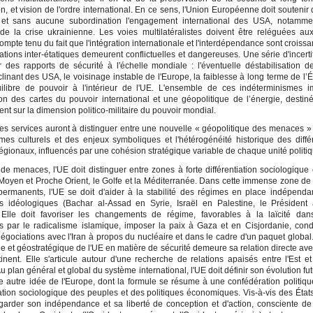
n, et vision de l'ordre international. En ce sens, l'Union Européenne doit souteni
et sans aucune subordination l'engagement international des USA, notamme
 de la crise ukrainienne. Les voies multilatéralistes doivent être reléguées au
ompte tenu du fait que l'intégration internationale et l'interdépendance sont croissa
lations inter-étatiques demeurent conflictuelles et dangereuses. Une série d'incert
ir des rapports de sécurité à l'échelle mondiale : l'éventuelle déstabilisation d
clinant des USA, le voisinage instable de l'Europe, la faiblesse à long terme de l’É
ilibre de pouvoir à l'intérieur de l'UE. L'ensemble de ces indéterminismes 
tion des cartes du pouvoir international et une géopolitique de l’énergie, destiné
t sur la dimension politico-militaire du pouvoir mondial.
es services auront à distinguer entre une nouvelle « géopolitique des menaces »
mes culturels et des enjeux symboliques et l'hétérogénéité historique des diffé
égionaux, influencés par une cohésion stratégique variable de chaque unité politiq
de menaces, l'UE doit distinguer entre zones à forte différentiation sociologique e
oyen et Proche Orient, le Golfe et la Méditerranée. Dans cette immense zone de 
 permanents, l'UE se doit d'aider à la stabilité des régimes en place indépen
s idéologiques (Bachar al-Assad en Syrie, Israël en Palestine, le Président 
. Elle doit favoriser les changements de régime, favorables à la laïcité da
és par le radicalisme islamique, imposer la paix à Gaza et en Cisjordanie, con
égociations avec l'Iran à propos du nucléaire et dans le cadre d'un paquet global.
ue et géostratégique de l'UE en matière de sécurité demeure sa relation directe ave
tinent. Elle s'articule autour d'une recherche de relations apaisés entre l'Est et
Au plan général et global du système international, l'UE doit définir son évolution fu
e autre idée de l'Europe, dont la formule se résume à une confédération politique
ation sociologique des peuples et des politiques économiques. Vis-à-vis des États
garder son indépendance et sa liberté de conception et d'action, consciente de 