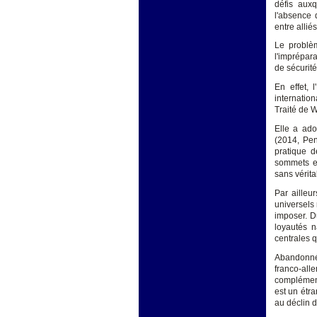
défis auxq
l'absence 
entre allié
Le problèm
l'imprépar
de sécurité
En effet, 
internation
Traité de 
Elle a ad
(2014, Pe
pratique d
sommets eu
sans vérita
Par ailleu
universels
imposer. Du
loyautés n
centrales q
Abandonnée
franco-all
complément
est un étr
au déclin 