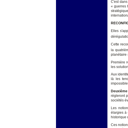
C'est dans
« guerres 
stratégiq
internation
RECONFIG
Elles s'ap
dérégulatio
Cette recon
la quatriè
planétaire 
Première r
les solutio
Aux identit
là les ten
impossibles
Deuxième
régleront 
sociétés é
Les notion
élargies à 
historique
Ces notion