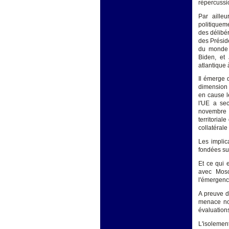
répercussi
Par aille
politiquem
des délibér
des Présid
du monde 
Biden, et 
atlantique 
Il émerge 
dimension 
en cause le
l'UE a sec
novembre 2
territorial
collatérale
Les implic
fondées su
Et ce qui 
avec Mosc
l'émergence
A preuve d
menace non
évaluation
L'isolemen