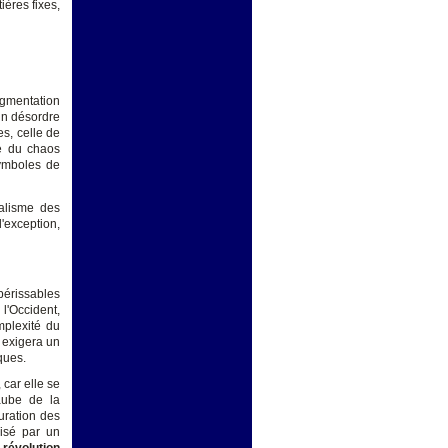
ières fixes,
gmentation
 un désordre
s, celle de
re du chaos
 symboles de
ralisme des
'exception,
périssables
l'Occident,
mplexité du
 exigera un
ques.
, car elle se
aube de la
uration des
risé par un