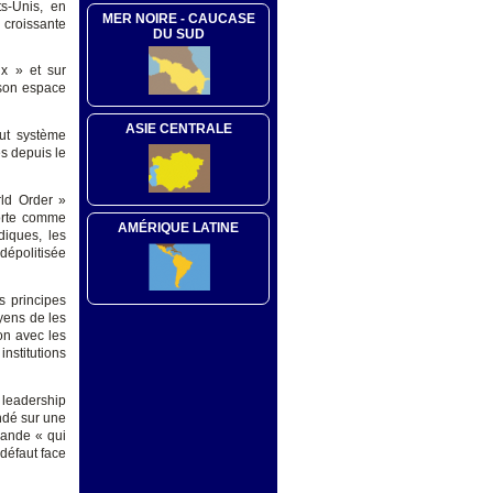
ts-Unis, en
MER NOIRE - CAUCASE
 croissante
DU SUD
ix » et sur
 son espace
ASIE CENTRALE
out système
es depuis le
ld Order »
orte comme
AMÉRIQUE LATINE
diques, les
dépolitisée
s principes
yens de les
ion avec les
nstitutions
 leadership
ndé sur une
mande « qui
défaut face