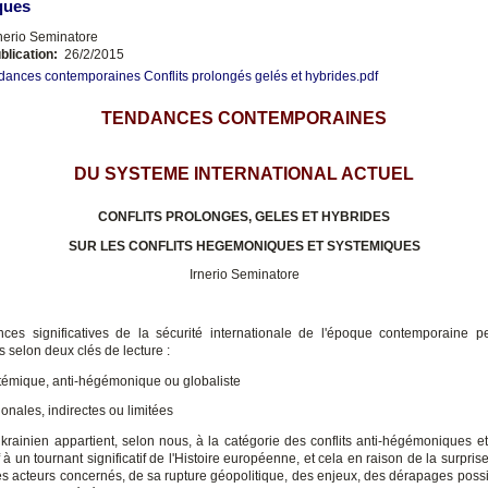
ques
nerio Seminatore
blication:
26/2/2015
dances contemporaines Conflits prolongés gelés et hybrides.pdf
TENDANCES CONTEMPORAINES
DU SYSTEME INTERNATIONAL ACTUEL
CONFLITS PROLONGES, GELES ET HYBRIDES
SUR LES CONFLITS HEGEMONIQUES ET SYSTEMIQUES
Irnerio Seminatore
ces significatives de la sécurité internationale de l'époque contemporaine p
s selon deux clés de lecture :
témique, anti-hégémonique ou globaliste
ionales, indirectes ou limitées
 ukrainien appartient, selon nous, à la catégorie des conflits anti-hégémoniques e
 à un tournant significatif de l'Histoire européenne, et cela en raison de la surpris
des acteurs concernés, de sa rupture géopolitique, des enjeux, des dérapages possi