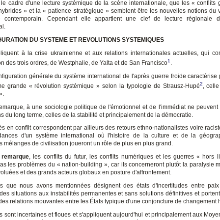
 le cadre d'une lecture systémique de la scène internationale, que les « conflits g
hybrides » et la « patience stratégique » semblent être les nouvelles notions du 
ue contemporain. Cependant elle appartient une clef de lecture régionale 
al.
URATION DU SYSTEME ET REVOLUTIONS SYSTEMIQUES
pliquent à la crise ukrainienne et aux relations internationales actuelles, qui co
1
n des trois ordres, de Westphalie, de Yalta et de San Francisco
.
figuration générale du système international de l'après guerre froide caractérise 
2
me grande « révolution systémique » selon la typologie de Strausz-Hupé
, cell
».
emarque, à une sociologie politique de l'émotionnel et de l'immédiat ne peuvent 
ns du long terme, celles de la stabilité et principalement de la démocratie.
és en conflit correspondent par ailleurs des retours ethno-nationalistes voire racis
dances d'un système international où l'histoire de la culture et de la géogra
 mélanges de civilisation joueront un rôle de plus en plus grand.
 remarque
, les conflits du futur, les conflits numériques et les guerres « hors 
pas les problèmes du « nation-building », car ils concerneront plutôt la paralysie 
voluées et des grands acteurs globaux en posture d'affrontement.
s que nous avons mentionnées désignent des états d'incertitudes entre paix
des situations aux instabilités permanentes et sans solutions définitives et porte
 des relations mouvantes entre les États typique d'une conjoncture de changement h
s sont incertaines et floues et s'appliquent aujourd'hui et principalement aux Moye