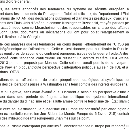
ons d'ordre général.
urs, les effets annoncés des tendances du système de sécurité européen son
ent dans les documents du Pentagone officiels et officieux, du Département d’État
ations de l'OTAN, des déclarations publiques et d'analystes prestigieux, d'anciens
ents des États-Unis d'Amérique comme Kissinger er Brzezinski, relayés par des pe
académique comme Mearsheimer et des responsables en charge des affaires 
John Kerry, documents ou déclarations qui ont pour objet l'élargissement de
à l'Ukraine et à la Géorgie.
de ces analyses que les tendances en cours depuis l'effondrement de l'URSS priv
hégémonique de l'affrontement. Celle-ci s'est donnée pour but d'isoler la Russie 
s équilibres de sécurité du continent européen, issues de la guerre froide. A titr
ondé cette tendance conflictuelle en refusant un accord trilatéral UE/Ukrain
013 pourtant proposé par Moscou. Cette solution aurait permis de sauvegarder 
e de Kiev, en bloquant toute perspective d'intégration politique au sein de l'UE et 
 dans l'OTAN.
ations de cet affrontement de projet, géopolitique, stratégique et systémique o
r des délibérations prises à Washington sans tenir compte des intérêts européens.
est plus grave, sans avoir évalué que l'Occident a besoin en perspective d'une 
ou dans une période de fragmentation politique du système international
 du danger du djihadisme et de la lutte armée contre le terrorisme de l’État Islami
e cette sous-estimation, le djihadisme en Europe est considéré par Washingto
 existentielle (entretien Joe Biden, Le Monde Europe du 6 février 215) contra
s des milieux dirigeants européens unanimes sur ce point.
t de la Russie correspond par ailleurs à l'encerclement de l'Europe par rapport à u