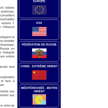
EUROPE
t lisibles
 américain,
 conseillers
rsonnalités
USA
actuels J.
 l'Alliance
ilégient la
et remettre
FÉDÉRATION DE RUSSIE
e d'exemple,
e/Russie en
l'intégrité
à son entrée
CHINE - EXTRÊME ORIENT
pposés sont
coopération
 et face à
que.
MÉDITÉRRANÉE - MOYEN
n comme une
ORIENT
irement aux
ne série de