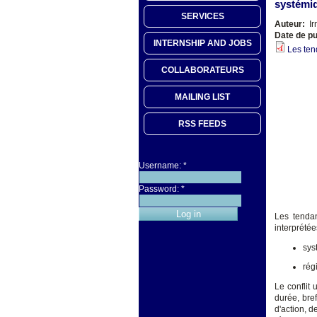
systémi
SERVICES
Auteur:
Ir
Date de pu
INTERNSHIP AND JOBS
Les ten
COLLABORATEURS
MAILING LIST
RSS FEEDS
Username:
*
Password:
*
Les tendan
interprétée
sys
rég
Le conflit
durée, bref
d'action, 