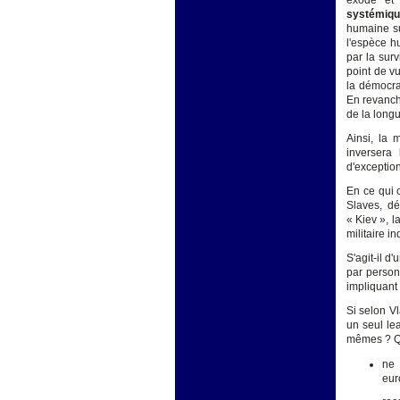
exode et 
systémiq
humaine su
l'espèce h
par la sur
point de v
la démocrat
En revanche
de la long
Ainsi, la 
inversera 
d'exception
En ce qui c
Slaves, dé
« Kiev », l
militaire i
S'agit-il d
par person
impliquant
Si selon V
un seul le
mêmes ? Qu
ne 
eu