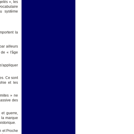
elés », les
vocabulaire
du système
mportent la
par ailleurs
e de « l'âge
s'appliquer
tes. Ce sont
phie et les
limites » ne
massive des
 et guerre,
nt la marque
istorique.
n et Proche