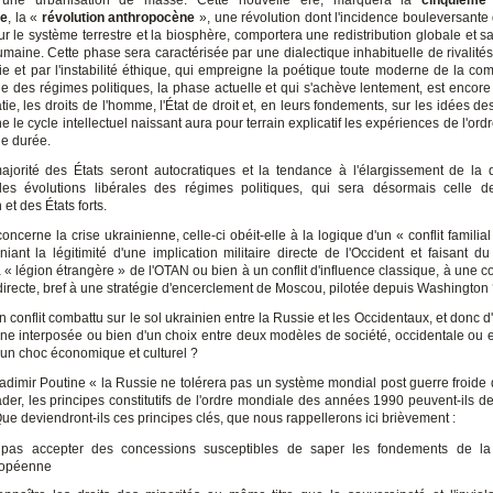
une urbanisation de masse. Cette nouvelle ère, marquera la
cinquième 
ue
, la «
révolution anthropocène
», une révolution dont l'incidence bouleversante d
r le système terrestre et la biosphère, comportera une redistribution globale et s
umaine. Cette phase sera caractérisée par une dialectique inhabituelle de rivalité
vie et par l'instabilité éthique, qui empreigne la poétique toute moderne de la com
ue des régimes politiques, la phase actuelle et qui s'achève lentement, est encore
ie, les droits de l'homme, l'État de droit et, en leurs fondements, sur les idées d
 le cycle intellectuel naissant aura pour terrain explicatif les expériences de l'ordr
ue durée.
majorité des États seront autocratiques et la tendance à l'élargissement de la 
les évolutions libérales des régimes politiques, qui sera désormais celle 
 et des États forts.
oncerne la crise ukrainienne, celle-ci obéit-elle à la logique d'un « conflit familial
niant la légitimité d'une implication militaire directe de l'Occident et faisant d
a « légion étrangère » de l'OTAN ou bien à un conflit d'influence classique, à une c
ndirecte, bref à une stratégie d'encerclement de Moscou, pilotée depuis Washington
'un conflit combattu sur le sol ukrainien entre la Russie et les Occidentaux, et donc 
ne interposée ou bien d'un choix entre deux modèles de société, occidentale ou 
 un choc économique et culturel ?
ladimir Poutine « la Russie ne tolérera pas un système mondial post guerre froide
ader, les principes constitutifs de l'ordre mondiale des années 1990 peuvent-ils d
e deviendront-ils ces principes clés, que nous rappellerons ici brièvement :
pas accepter des concessions susceptibles de saper les fondements de la 
ropéenne