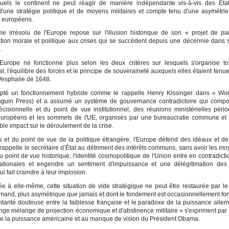
uels le continent ne peut réagir de manière indépendante vis-à-vis des Éta
d'une stratégie politique et de moyens militaires et compte tenu d'une asymétrie
s européens.
e irrésolu de l'Europe repose sur l'illusion historique de son « projet de pa
ation morale et politique aux crises qui se succèdent depuis une décennie dans
.
l'Europe ne fonctionne plus selon les deux critères sur lesquels s'organise t
al, l'équilibre des forces et le principe de souveraineté auxquels elles étaient tenu
Wesphalie de 1648.
opté un fonctionnement hybride comme le rappelle Henry Kissinger dans « Wor
nguin Press) et a assumé un système de gouvernance contradictoire qui comp
écisionnelle et du point de vue institutionnel, des réunions ministérielles pério
ropéens et les sommets de l'UE, organisés par une bureaucratie commune et 
ble impact sur le déroulement de la crise.
rs et du point de vue de la politique étrangère, l'Europe défend des idéaux et de
 rappelle le secrétaire d’État au détriment des intérêts communs, sans avoir les mo
 point de vue historique, l'identité cosmopolitique de l'Union entre en contradict
ationales et engendre un sentiment d'impuissance et une délégitimation des i
ui fait craindre à leur implosion.
 à elle-même, cette situation de vide stratégique ne peut être restaurée par le
emand, plus asymétrique que jamais et dont le fondement est occasionnellement fo
arité douteuse entre la faiblesse française et le paradoxe de la puissance alle
ange mélange de projection économique et d'abstinence militaire » s'expriment par 
de la puissance américaine et au manque de vision du Président Obama.