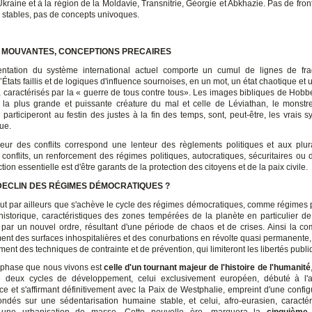
'Ukraine et à la région de la Moldavie, Transnitrie, Géorgie et Abkhazie. Pas de front
s stables, pas de concepts univoques.
 MOUVANTES, CONCEPTIONS PRECAIRES
entation du système international actuel comporte un cumul de lignes de fra
d’États faillis et de logiques d'influence sournoises, en un mot, un état chaotique et
, caractérisés par la « guerre de tous contre tous». Les images bibliques de Hobbe
la plus grande et puissante créature du mal et celle de Léviathan, le monst
ui participeront au festin des justes à la fin des temps, sont, peut-être, les vrais
ue.
eur des conflits correspond une lenteur des règlements politiques et aux plu
 conflits, un renforcement des régimes politiques, autocratiques, sécuritaires ou d
ction essentielle est d'être garants de la protection des citoyens et de la paix civile.
DECLIN DES RÉGIMES DÉMOCRATIQUES ?
lut par ailleurs que s'achève le cycle des régimes démocratiques, comme régimes 
 historique, caractéristiques des zones tempérées de la planète en particulier de 
par un nouvel ordre, résultant d'une période de chaos et de crises. Ainsi la co
nt des surfaces inhospitalières et des conurbations en révolte quasi permanente,
nt des techniques de contrainte et de prévention, qui limiteront les libertés publi
la phase que nous vivons est
celle d'un tournant majeur de l'histoire de l'humanité
re deux cycles de développement, celui exclusivement européen, débuté à l'
e et s'affirmant définitivement avec la Paix de Westphalie, empreint d'une config
ondés sur une sédentarisation humaine stable, et celui, afro-eurasien, caracté