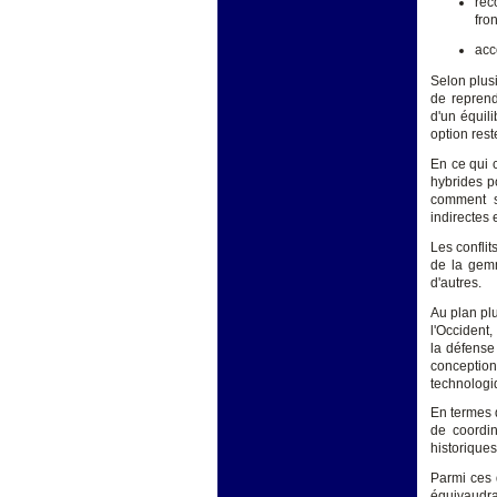
rec
fro
acc
Selon plusi
de reprend
d'un équili
option res
En ce qui 
hybrides p
comment se
indirectes 
Les conflit
de la gemm
d'autres.
Au plan pl
l'Occident
la défense
conception
technologi
En termes 
de coordin
historiques
Parmi ces 
équivaudra