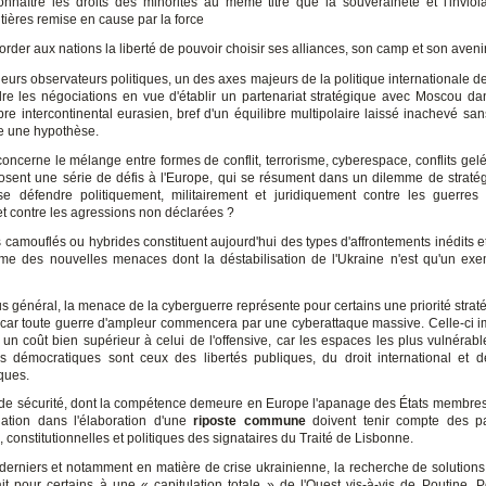
onnaître les droits des minorités au même titre que la souveraineté et l'inviola
ntières remise en cause par la force
order aux nations la liberté de pouvoir choisir ses alliances, son camp et son avenir
eurs observateurs politiques, un des axes majeurs de la politique internationale de
re les négociations en vue d'établir un partenariat stratégique avec Moscou da
bre intercontinental eurasien, bref d'un équilibre multipolaire laissé inachevé sa
te une hypothèse.
concerne le mélange entre formes de conflit, terrorisme, cyberespace, conflits gelé
osent une série de défis à l'Europe, qui se résument dans un dilemme de stratég
 défendre politiquement, militairement et juridiquement contre les guerres 
et contre les agressions non déclarées ?
s camouflés ou hybrides constituent aujourd'hui des types d'affrontements inédits et
e des nouvelles menaces dont la déstabilisation de l'Ukraine n'est qu'un ex
us général, la menace de la cyberguerre représente pour certains une priorité strat
, car toute guerre d'ampleur commencera par une cyberattaque massive. Celle-ci i
 un coût bien supérieur à celui de l'offensive, car les espaces les plus vulnérabl
s démocratiques sont ceux des libertés publiques, du droit international et d
ques.
de sécurité, dont la compétence demeure en Europe l'apanage des États membres, 
ation dans l'élaboration d'une
riposte commune
doivent tenir compte des par
, constitutionnelles et politiques des signataires du Traité de Lisbonne.
derniers et notamment en matière de crise ukrainienne, la recherche de solution
it pour certains à une « capitulation totale » de l'Ouest vis-à-vis de Poutine. 