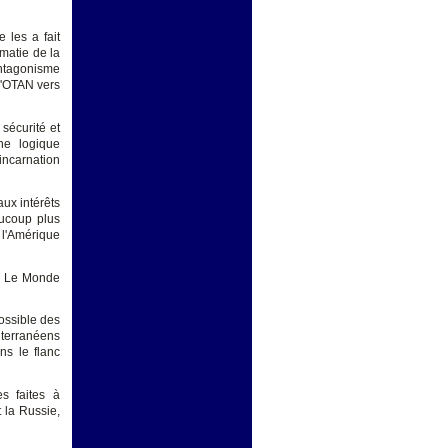
 les a fait
omatie de la
antagonisme
l'OTAN vers
sécurité et
une logique
incarnation
aux intérêts
aucoup plus
e l'Amérique
i, Le Monde
possible des
iterranéens
ns le flanc
s faites à
 la Russie,