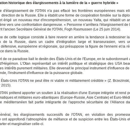
cation historique des élargissements à la lumière de la « guerre hybride »
ue d'élargissement de l'OTAN n'a pas effacé les frontières européennes mais elle
direction de la Russie. Elle a établit une forme de coopération fondée sur la dipl
 et érigé un nouveau mur d'incompréhension, un nouveau Yalta, qui rétablit un 
 mène vers une confrontation dangereuse. « Personne n’arrêtera l'élargissement de 
crit l'ancien Secrétaire Général de l'OTAN, Fogh Rasmussen (Le 25 juin 2014).
e de cette logique consiste à faire revenir en arrière la tendance à redessiner la 
ion de la Russie, dans un cadre d'intégration large et transeurasien, vers 
t défensive, européenne et régionale, qui présuppose la figure de l'ennemi et la ré
ce dans la Russie.
et de ce paradoxe liait le destin des États-Unis et de l'Europe, en le subordonnant 
'Hégémon. L'Otan représentait un intérêt politique et stratégique des USA be
es intérêts purement militaires. Elle devenait le principal instrument d'influence d
de, l'instrument d'influence de la puissance globale.
 États-Unis l'OTAN ne peut être ni viable ni militairement crédible » (Z. Brzezinsk
r 2015).
l'OTAN prétend apporter un soutien à la réalisation d'une Europe intégrée et rend 
omatiques et militaires euro-atlantiques (Europe-Russie, Asie Centrale) et Euro-Méd
ue méditerranéen fait partie intégrante de l'approche sécuritaire de l'Alliance da
énéral, les élargissements successifs de l'OTAN, en violation des promesse
 ont approfondi l'atmosphère de méfiance et de suspicion entre les États-Unis et
arter et marginaliser celle-ci.