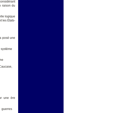
considérant
n raison du
lle logique
t les États-
t a posé une
 système
ine
 Caucase,
sur une ère
 guerres