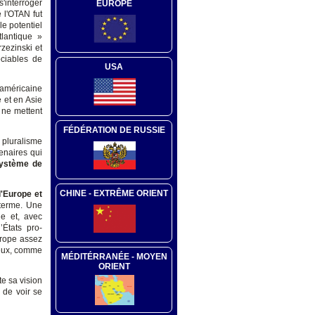
s'interroger
EUROPE
e l'OTAN fut
le potentiel
lantique »
zezinski et
ociables de
USA
 américaine
 et en Asie
 ne mettent
FÉDÉRATION DE RUSSIE
 pluralisme
enaires qui
ystème de
CHINE - EXTRÊME ORIENT
l'Europe et
 terme. Une
ne et, avec
États pro-
urope assez
 eux, comme
MÉDITÉRRANÉE - MOYEN
ORIENT
te sa vision
e de voir se