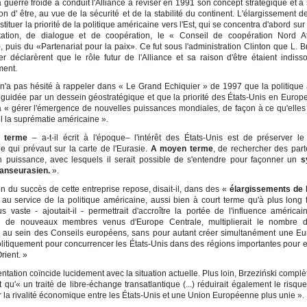
a guerre froide a conduit l'Alliance à réviser en 1991 son concept stratégique et à 
on d' être, au vue de la sécurité et de la stabilité du continent. L'élargissement d
stituer la priorité de la politique américaine vers l'Est, qui se concentra d'abord sur 
tation, de dialogue et de coopération, le « Conseil de coopération Nord At
puis du «Partenariat pour la paix». Ce fut sous l'administration Clinton que L. Br
er déclarèrent que le rôle futur de l'Alliance et sa raison d'être étaient indiss
ment.
 n'a pas hésité à rappeler dans « Le Grand Echiquier » de 1997 que la politique
e guidée par un dessein géostratégique et que la priorité des États-Unis en Europe
 à « gérer l'émergence de nouvelles puissances mondiales, de façon à ce qu'elles
l la suprématie américaine ».
t terme
– a-t-il écrit à l'époque– l'intérêt des États-Unis est de préserver le
ue qui prévaut sur la carte de l'Eurasie.
A moyen terme
, de rechercher des part
 puissance, avec lesquels il serait possible de s'entendre pour façonner un
s
ranseurasien.
».
on du succès de cette entreprise repose, disait-il, dans des «
élargissements de 
au service de la politique américaine, aussi bien à court terme qu'à plus long
s vaste - ajoutait-il - permettrait d'accroître la portée de l'influence américai
on de nouveaux membres venus d'Europe Centrale, multiplierait le nombre d’
 au sein des Conseils européens, sans pour autant créer simultanément une E
olitiquement pour concurrencer les États-Unis dans des régions importantes pour
rient. »
ntation coïncide lucidement avec la situation actuelle. Plus loin, Brzeziński complè
 qu'« un traité de libre-échange transatlantique (...) réduirait également le risqu
 la rivalité économique entre les États-Unis et une Union Européenne plus unie ».