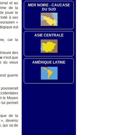
ional et au
MER NOIRE - CAUCASE
lème de la
DU SUD
de jouer le
rmité à ses
 eurasien »
atégique est
ASIE CENTRALE
me, car la
érieure des
ue
n'est que
AMÉRIQUE LATINE
se du vieux
post guerre
 pousserait
ccidentales
et le Moyen
 lui permet
oque de la
e », devenu
, qui va de