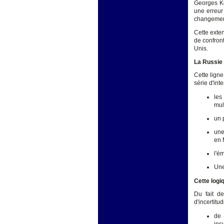
Georges Ke
une erreur
changement
Cette exte
de confront
Unis.
La Russie 
Cette ligne
série d'inte
les
mul
un 
une
en 
l'é
Une
Cette logi
Du fait de
d'incertitu
d