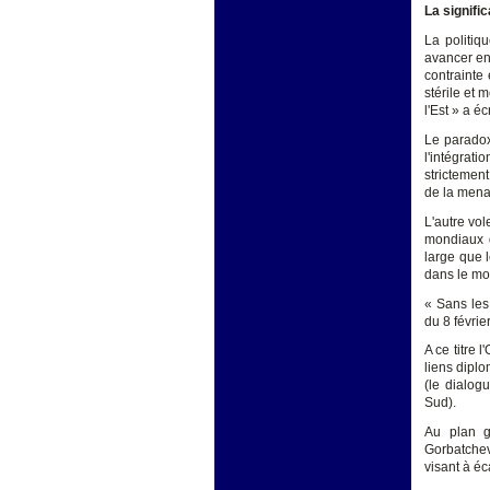
La signifi
La politiq
avancer en 
contrainte
stérile et
l'Est » a é
Le paradox
l'intégrat
strictemen
de la mena
L'autre vol
mondiaux d
large que l
dans le mon
« Sans les
du 8 févrie
A ce titre 
liens dipl
(le dialog
Sud).
Au plan g
Gorbatchev
visant à éc