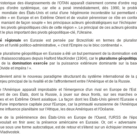
historique des élargissements de l'OTAN apparaît clairement comme d'ordre reg
s d'ordre systémique, car elle a posé immédiatement, dès 1990, le prob
 mondiale des États-Unis et celui d'une hégémonie incontestée lui permettant 
rbitre » en Europe et en Extrême Orient et de vouloir pérenniser ce rôle en confo
en maniant de façon souple « les principaux acteurs géostratégiques sur l'échiquier
 les pivots géopolitiques clés de cette région ». Le principal de ces acteurs géostr
t le plus important des pivots géopolitique-clé, l'Ukraine.
ité régionale
en Eurasie est pensée par Brzeziński en termes de pluralis
on et l'unité politico-administrative, « c'est l'Empire ou le bloc continental ».
le pluralisme géopolitique en Eurasie a été un but permanent de la domination ext
 thalassocratiques depuis Halford MacKinder (1904), car le
pluralisme géopolitiq
t de la
domination exercée
par la puissance extérieure dominante sur la ba
Divide et impéra ! ».
evient ainsi le nouveau paradigme structurant du système international de la 
’enjeu principal de la rivalité et de l'affrontement entre l'Amérique et de la Russie.
e l'Amérique apparaît improbable et l'émergence d'un rival en Europe de l'Est
nt de ces États, dont la Russie, à jouer sur deux fronts, sur ses marches o
s et en Extrême Orient asiatique. La façon dont les États-Unis gèrent l'Eurasie 
 d'une importance capitale pour l'Europe, car la primauté eurasienne de l'Amérique
ne influence planétaire sur l'Afrique, les deux Amériques et l'Océanie.
ire de la prééminence des États-Unis en Europe de l'Ouest, l'URSS de l'ép
, voulait en finir avec la présence américaine en Eurasie. Or, cet « adversair
ue sous une forme autocratique, est de retour et s'étend sur un échiquier immense
 Vladivostok.