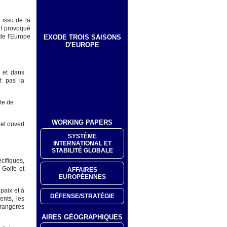
l
issu de la
ont provoqué
de l'Europe
EXODE TROIS SAISONS
D'EUROPE
e et dans
ut pas la
cte de
WORKING PAPERS
 et ouvert
SYSTÈME
INTERNATIONAL ET
STABILITÉ GLOBALE
cifiques,
 Golfe et
AFFAIRES
EUROPÉENNES
 paix et à
DÉFENSE/STRATÉGIE
ents, les
étrangères
AIRES GÉOGRAPHIQUES