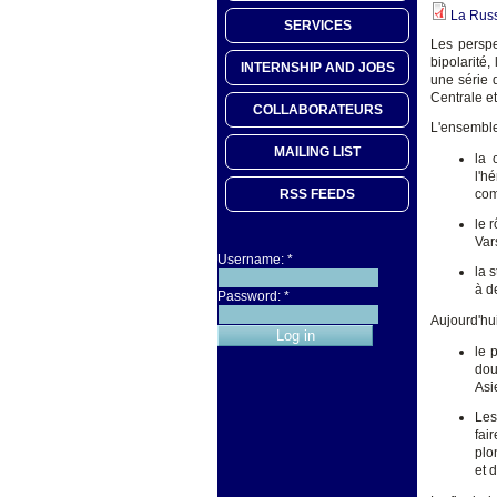
La Russ
SERVICES
Les perspe
bipolarité,
INTERNSHIP AND JOBS
une série 
Centrale et
COLLABORATEURS
L'ensemble
MAILING LIST
la 
l'h
RSS FEEDS
com
le 
Var
Username:
*
la 
à d
Password:
*
Aujourd'hu
le 
dou
Asi
Les
fai
plo
et d