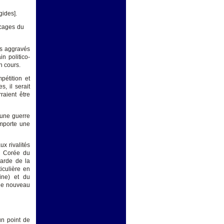
gides].
ocages du
rs aggravés
in politico-
n cours.
pétition et
, il serait
raient être
’une guerre
omporte une
x rivalités
e, Corée du
garde de la
ticulière en
ine) et du
 le nouveau
n point de