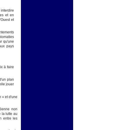
 interdire
mes et en
l'Ouest et
ntements
plomaties
ur qu'une
 aux pays
ix à faire
d'un plan
elle jouer
n » et d'une
péenne non
la lutte au
on entre les