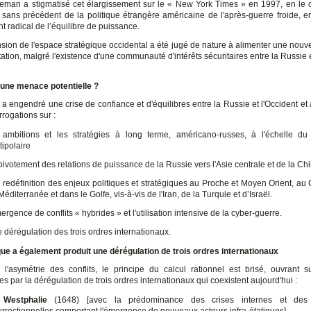
man a stigmatisé cet élargissement sur le « New York Times » en 1997, en le 
 sans précédent de la politique étrangère américaine de l'après-guerre froide, e
 radical de l’équilibre de puissance.
nsion de l'espace stratégique occidental a été jugé de nature à alimenter une nouve
ation, malgré l'existence d'une communauté d'intérêts sécuritaires entre la Russie e
une menace potentielle ?
 a engendré une crise de confiance et d'équilibres entre la Russie et l'Occident e
rrogations sur :
 ambitions et les stratégies à long terme, américano-russes, à l'échelle du
tipolaire
pivotement des relations de puissance de la Russie vers l'Asie centrale et de la Ch
 redéfinition des enjeux politiques et stratégiques au Proche et Moyen Orient, au
Méditerranée et dans le Golfe, vis-à-vis de l'Iran, de la Turquie et d’Israël.
mergence de conflits « hybrides » et l'utilisation intensive de la cyber-guerre.
 dérégulation des trois ordres internationaux.
que a également produit une dérégulation de trois ordres internationaux
 l'asymétrie des conflits, le principe du calcul rationnel est brisé, ouvrant 
des par la dérégulation de trois ordres internationaux qui coexistent aujourd'hui :
e
Westphalie
(1648) [avec la prédominance des crises internes et des