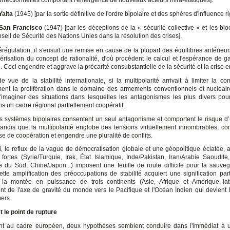
urrectionnelles comportant l'émergence de nouveaux acteurs infra-étatiques].
Yalta
(1945) [par la sortie définitive de l'ordre bipolaire et des sphères d'influence ri
San
Francisco
(1947) [par les déceptions de la « sécurité collective » et les bl
seil de Sécurité des Nations Unies dans la résolution des crises].
érégulation, il s'ensuit une remise en cause de la plupart des équilibres antérieu
érisation du concept de rationalité, d'où procèdent le calcul et l'espérance de ga
. Ceci engendre et aggrave la précarité consubstantielle de la sécurité et la crise e
e vue de la stabilité internationale, si la multipolarité arrivait à limiter la com
ent la prolifération dans le domaine des armements conventionnels et nucléaires
’imaginer des situations dans lesquelles les antagonismes les plus divers pour
s un cadre régional partiellement coopératif.
les systèmes bipolaires consentent un seul antagonisme et comportent le risque d
tandis que la multipolarité englobe des tensions virtuellement innombrables, c
use de coopération et engendre une pluralité de conflits.
i, le reflux de la vague de démocratisation globale et une géopolitique éclatée, au
 fortes (Syrie/Turquie, Irak, État Islamique, Inde/Pakistan, Iran/Arabie Saoudit
 du Sud, Chine/Japon...) imposent une feuille de route difficile pour la sauve
Cette amplification des préoccupations de stabilité acquiert une signification par
 la montée en puissance de trois continents (Asie, Afrique et Amérique lat
t de l'axe de gravité du monde vers le Pacifique et l'Océan Indien qui devient
mers.
t le point de rupture
nt au cadre européen, deux hypothèses semblent conduire dans l'immédiat à u