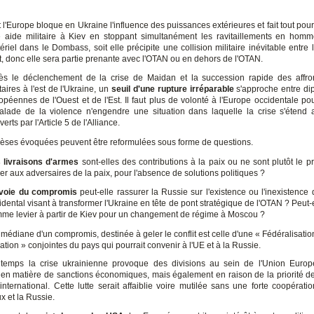
t l'Europe bloque en Ukraine l'influence des puissances extérieures et fait tout pour
 aide militaire à Kiev en stoppant simultanément les ravitaillements en hom
ériel dans le Dombass, soit elle précipite une collision militaire inévitable entre 
st, donc elle sera partie prenante avec l'OTAN ou en dehors de l'OTAN.
ès le déclenchement de la crise de Maidan et la succession rapide des affro
itaires à l'est de l'Ukraine, un
seuil d'une rupture irréparable
s'approche entre di
opéennes de l'Ouest et de l'Est. Il faut plus de volonté à l'Europe occidentale po
alade de la violence n'engendre une situation dans laquelle la crise s'étend
erts par l'Article 5 de l'Alliance.
èses évoquées peuvent être reformulées sous forme de questions.
 livraisons d'armes
sont-elles des contributions à la paix ou ne sont plutôt le pr
er aux adversaires de la paix, pour l'absence de solutions politiques ?
voie du compromis
peut-elle rassurer la Russie sur l'existence ou l'inexistence 
idental visant à transformer l'Ukraine en tête de pont stratégique de l'OTAN ? Peut-
me levier à partir de Kiev pour un changement de régime à Moscou ?
médiane d'un compromis, destinée à geler le conflit est celle d'une « Fédéralisatio
ation » conjointes du pays qui pourrait convenir à l'UE et à la Russie.
emps la crise ukrainienne provoque des divisions au sein de l'Union Euro
en matière de sanctions économiques, mais également en raison de la priorité de 
international. Cette lutte serait affaiblie voire mutilée sans une forte coopérati
x et la Russie.