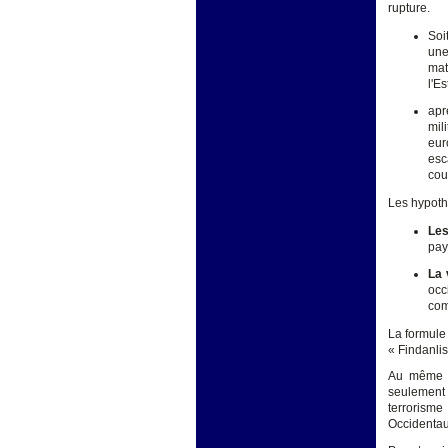
rupture.
Soi
une
mat
l'E
apr
mil
eur
esc
couv
Les hypoth
Les
pay
La 
occ
com
La formule 
« Findanlis
Au même t
seulement 
terrorisme 
Occidentau