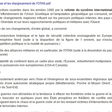
ie et les élargissement de l'OTAN.pdf
ctives ouvertes dans les années 1990 par la
refonte du système internationa
 l'effondrement de l'Union Soviétique et l'amputation géopolitique qui s’ensuivit, 
de changements majeures influant sur les parcours politiques internes des pays 
 Orientale et sur leurs rapprochements politiques et militaires avec l'Ouest.
 de ces changements, d'ordre global, a concerné :
conjoncture historique et le type de sécurité collective envisageable en Europ
émisphère Nord (suite à la disparition de la figure de l' ennemi, qui n'excl
pétition politique ni la rivalité de puissance.)
rôle des alliances militaires et, en particulier, de l'OTAN (suite à la dissolution du pa
sovie)
stabilité du continent dans un cadre plus vaste, l'Eurasie, virtuellement multipolaire
es puissances non européennes (USA et Canada)
i
pivotement américain vers l'Asie et l'émergence de sous-ensembles régionaux spé
és d'une autonomie stratégique propre (Méditerranée, Proche et Moyen Orient ,
e du Sud-Est).
 guerres non-déclarées et la tendance à effacer les frontières entre la guerre et la
re basculer en quelques jours des États prospères en théâtres de conflits viol
ngeant dans le chaos et la guerre civile et en les rendant victimes d'interventions 
e terroristes internes.