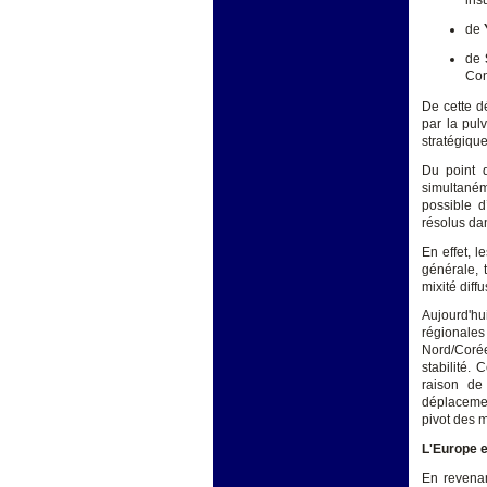
ins
de
de
Con
De cette d
par la pulv
stratégique
Du point d
simultaném
possible d
résolus dan
En effet, 
générale, 
mixité diff
Aujourd'hu
régionales
Nord/Corée
stabilité. 
raison de
déplacemen
pivot des 
L'Europe e
En revena