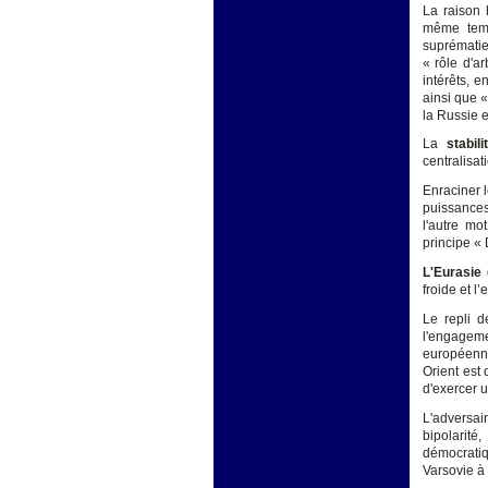
La raison 
même temp
suprématie
« rôle d'a
intérêts, 
ainsi que «
la Russie e
La
stabil
centralisati
Enraciner 
puissances
l'autre mo
principe « 
L'Eurasie
d
froide et l
Le repli d
l'engageme
européenne
Orient est
d'exercer u
L'adversa
bipolarité
démocratiq
Varsovie à