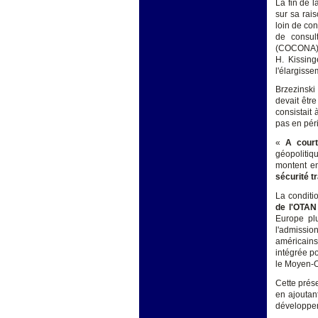
La fin de l
sur sa rais
loin de con
de consul
(COCONA), 
H. Kissing
l'élargisse
Brzezinski
devait êtr
consistait
pas en péri
«
A cour
géopolitiq
montent en
sécurité t
La conditi
de l'OTAN
Europe plu
l'admissi
américains
intégrée p
le Moyen-O
Cette prése
en ajoutant
développer