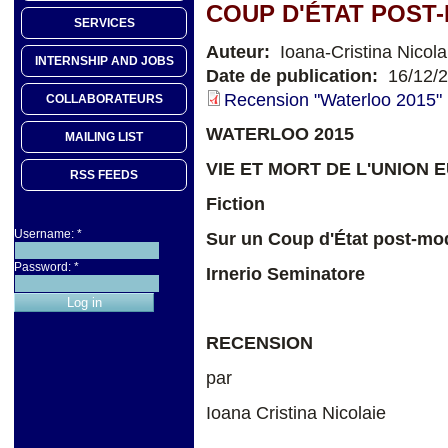
COUP D'ÉTAT POST
SERVICES
Auteur:
Ioana-Cristina Nicola
INTERNSHIP AND JOBS
Date de publication:
16/12/
Recension "Waterloo 2015" 
COLLABORATEURS
WATERLOO 2015
MAILING LIST
VIE ET MORT DE L'UNION
RSS FEEDS
Fiction
Username:
*
Sur un Coup d'État post-mo
Password:
*
Irnerio Seminatore
RECENSION
par
Ioana Cristina Nicolaie