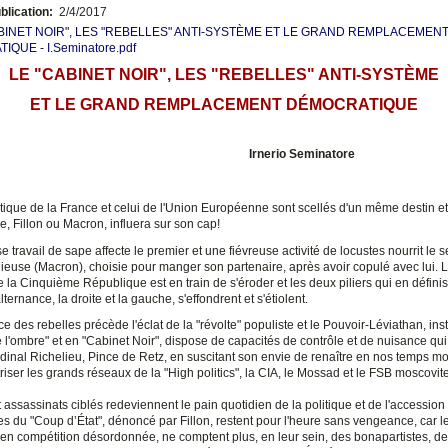
blication:
2/4/2017
BINET NOIR", LES "REBELLES" ANTI-SYSTÈME ET LE GRAND REMPLACEMEN
QUE - I.Seminatore.pdf
LE "CABINET NOIR", LES "REBELLES" ANTI-SYSTÈME
ET LE GRAND REMPLACEMENT DÉMOCRATIQUE
Irnerio Seminatore
itique de la France et celui de l'Union Européenne sont scellés d'un même destin et
, Fillon ou Macron, influera sur son cap!
travail de sape affecte le premier et une fiévreuse activité de locustes nourrit le 
gieuse (Macron), choisie pour manger son partenaire, après avoir copulé avec lui. 
e la Cinquième République est en train de s'éroder et les deux piliers qui en définis
lternance, la droite et la gauche, s'effondrent et s'étiolent.
 des rebelles précède l'éclat de la "révolte" populiste et le Pouvoir-Léviathan, inst
 l'ombre" et en "Cabinet Noir", dispose de capacités de contrôle et de nuisance qui
rdinal Richelieu, Pince de Retz, en suscitant son envie de renaître en nos temps m
riser les grands réseaux de la "High politics", la CIA, le Mossad et le FSB moscovite
 assassinats ciblés redeviennent le pain quotidien de la politique et de l'accession
es du "Coup d’État", dénoncé par Fillon, restent pour l'heure sans vengeance, car l
, en compétition désordonnée, ne comptent plus, en leur sein, des bonapartistes, d