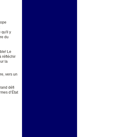
rope
qu'il y
dre du
ble! Le
 réfléchir
ur la
re, vers un
rand défi
ormes d’État