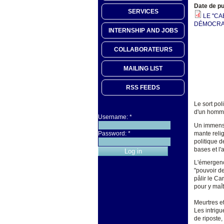
Date de pu
SERVICES
LE "CA
DÉMOCRATI
INTERNSHIP AND JOBS
COLLABORATEURS
MAILING LIST
RSS FEEDS
Le sort pol
d'un homme
Username:
*
Un immense 
mante reli
Password:
*
politique d
bases et l'a
L'émergence
"pouvoir de
pâlir le Ca
pour y maît
Meurtres et
Les intrigu
de riposte