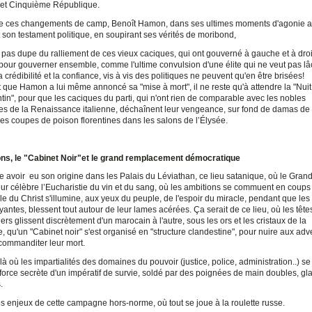
et Cinquième République.
e ces changements de camp, Benoît Hamon, dans ses ultimes moments d'agonie a
 son testament politique, en soupirant ses vérités de moribond,
 pas dupe du ralliement de ces vieux caciques, qui ont gouverné à gauche et à droi
 pour gouverner ensemble, comme l'ultime convulsion d'une élite qui ne veut pas lâ
a crédibilité et la confiance, vis à vis des politiques ne peuvent qu'en être brisées!
 que Hamon a lui même annoncé sa "mise à mort", il ne reste qu'à attendre la "Nuit
tin", pour que les caciques du parti, qui n'ont rien de comparable avec les nobles
es de la Renaissance italienne, déchaînent leur vengeance, sur fond de damas de 
es coupes de poison florentines dans les salons de l’Élysée.
ons, le "Cabinet Noir"et le grand remplacement démocratique
e avoir eu son origine dans les Palais du Léviathan, ce lieu satanique, où le Gran
ur célèbre l’Eucharistie du vin et du sang, où les ambitions se commuent en coups 
e du Christ s'illumine, aux yeux du peuple, de l'espoir du miracle, pendant que le
oyantes, blessent tout autour de leur lames acérées. Ça serait de ce lieu, où les têt
iers glissent discrètement d'un marocain à l'autre, sous les ors et les cristaux de la
 qu'un "Cabinet noir" s'est organisé en "structure clandestine", pour nuire aux adv
 commanditer leur mort.
 là où les impartialités des domaines du pouvoir (justice, police, administration..) se
 force secrète d'un impératif de survie, soldé par des poignées de main doubles, gla
.
es enjeux de cette campagne hors-norme, où tout se joue à la roulette russe.