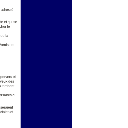
 adressé
te et qui se
cher le
 de la
Venise et
d
pervers et
s yeux des
es tombent
ersaires du
 seraient
ciales et