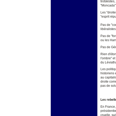
trotskistes
"Moncada" 
Les "droite
"esprit rép
Pas de "con
libéralistes
Pas de "fo
ou les Ha
Pas de Gén
Rien d'éton
l'ombre" et
du Léviath
Les politi
historiens
au capitali
droite comm
pas de sol
Les rebell
En France,
présidentie
cruelle, su