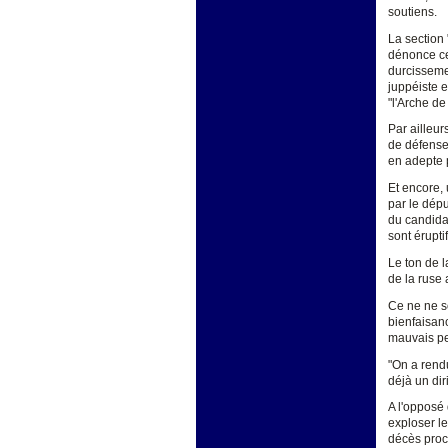
soutiens.
La section 
dénonce ceu
durcisseme
juppéiste e
"l'Arche de
Par ailleur
de défense 
en adepte p
Et encore,
par le dépu
du candidat
sont érupti
Le ton de l
de la ruse 
Ce ne ne s
bienfaisan
mauvais pe
"On a rend
déjà un di
A l'opposé 
exploser le
décès proch