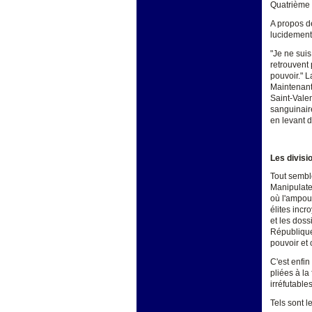
Quatrième 
A propos d
lucidement
"Je ne suis
retrouvent
pouvoir." L
Maintenant
Saint-Valen
sanguinair
en levant d
Les divisi
Tout sembl
Manipulate
où l'ampoul
élites incr
et les doss
République,
pouvoir et
C'est enfin
pliées à la
irréfutables
Tels sont l