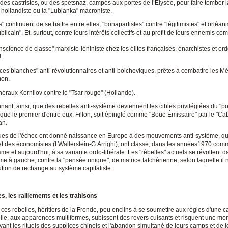
, des castristes, ou des spetsnaz, campés aux portes de l’Élysée, pour faire tomber l
hollandiste ou la "Lubianka" macroniste.
s" continuent de se battre entre elles, "bonapartistes" contre "légitimistes" et orléan
ublicain". Et, surtout, contre leurs intérêts collectifs et au profit de leurs ennemis c
science de classe" marxiste-léniniste chez les élites françaises, énarchistes et ord
!
rces blanches" anti-révolutionnaires et anti-bolcheviques, prêtes à combattre les 
mon.
éraux Kornilov contre le "Tsar rouge" (Hollande).
nant, ainsi, que des rebelles anti-système deviennent les cibles privilégiées du "p
 que le premier d'entre eux, Fillon, soit épinglé comme "Bouc-Émissaire" par le "Cab
an.
ques de l'échec ont donné naissance en Europe à des mouvements anti-système, q
 et des économistes (I.Wallerstein-G.Arrighi), ont classé, dans les années1970 com
sme et aujourd'hui, à sa variante ordo-libérale. Les "rébelles" actuels se révoltent 
e à gauche, contre la "pensée unique", de matrice tatchérienne, selon laquelle il n
ution de rechange au système capitaliste.
es, les ralliements et les trahisons
 ces rebelles, héritiers de la Fronde, peu enclins à se soumettre aux règles d'une
lle, aux apparences multiformes, subissent des revers cuisants et risquent une mort
ivant les rituels des supplices chinois et l'abandon simultané de leurs camps et de l