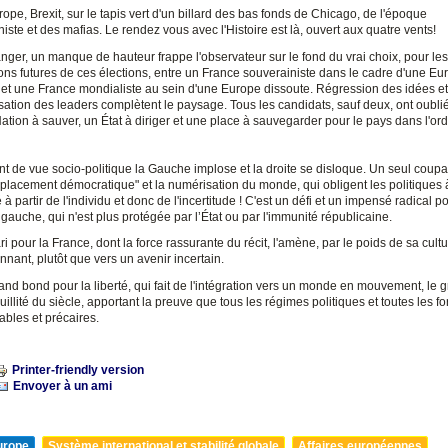
ope, Brexit, sur le tapis vert d'un billard des bas fonds de Chicago, de l'époque
niste et des mafias. Le rendez vous avec l'Histoire est là, ouvert aux quatre vents!
anger, un manque de hauteur frappe l'observateur sur le fond du vrai choix, pour les
ons futures de ces élections, entre un France souverainiste dans le cadre d'une Eu
et une France mondialiste au sein d'une Europe dissoute. Régression des idées et
ation des leaders complètent le paysage. Tous les candidats, sauf deux, ont oublié 
ation à sauver, un État à diriger et une place à sauvegarder pour le pays dans l'or
t de vue socio-politique la Gauche implose et la droite se disloque. Un seul coupa
placement démocratique" et la numérisation du monde, qui obligent les politiques à
é à partir de l'individu et donc de l'incertitude ! C'est un défi et un impensé radical po
auche, qui n'est plus protégée par l’État ou par l'immunité républicaine.
ri pour la France, dont la force rassurante du récit, l'amène, par le poids de sa cultu
nant, plutôt que vers un avenir incertain.
and bond pour la liberté, qui fait de l'intégration vers un monde en mouvement, le g
quillité du siècle, apportant la preuve que tous les régimes politiques et toutes les f
ables et précaires.
Printer-friendly version
Envoyer à un ami
urope
Système international et stabilité globale
Affaires européennes