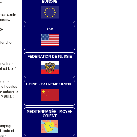
EUROPE
a
istes contre
ommuns.
USA
o-
Mélenchon
FÉDÉRATION DE RUSSIE
ouvoir de
inet Noir"
ue des
CHINE - EXTRÊME ORIENT
me hostiles
davantage, à
'y aurait
MÉDITÉRRANÉE - MOYEN
ORIENT
 campagne
 lente et
eurs