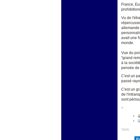
France, Eur
prohibition
Vu de l'étr
répercussi
allemande 
personnalis
avait une N
monde.
Vue du poin
"grand rem
à la sociét
pensée de g
C'est un pa
passé rayon
C'est un gr
de l'intran
sont périss
»
TAGS:
E