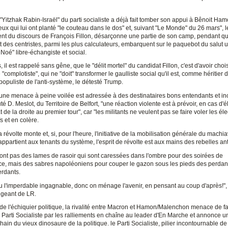
"Yitzhak Rabin-Israël" du parti socialiste a déjà fait tomber son appui à Bênoit Ham
x qui lui ont planté "le couteau dans le dos" et, suivant "Le Monde" du 26 mars", l
nt du discours de François Fillon, désarçonne une partie de son camp, pendant q
t des centristes, parmi les plus calculateurs, embarquent sur le paquebot du salut u
 Noé" libre-échangiste et social.
s, il est rappelé sans gêne, que le "délit mortel" du candidat Fillon, c'est d'avoir choi
"complotiste", qui ne "doit" transformer le gaulliste social qu'il est, comme héritier
opuliste de l'anti-système, le détesté Trump.
 une menace à peine voilée est adressée à des destinataires bons entendants et i
té D. Meslot, du Territoire de Belfort, "une réaction violente est à prévoir, en cas d'é
 de la droite au premier tour", car "les militants ne veulent pas se faire voler les éle
fs et en colère.
a révolte monte et, si, pour l'heure, l'initiative de la mobilisation générale du machi
appartient aux tenants du système, l'esprit de révolte est aux mains des rebelles an
ont pas des lames de rasoir qui sont caressées dans l'ombre pour des soirées de
ce, mais des sabres napoléoniens pour couper le gazon sous les pieds des perdant
rdants.
u l'imperdable ingagnable, donc on ménage l'avenir, en pensant au coup d'après!", 
rigeant de LR.
de l'échiquier politique, la rivalité entre Macron et Hamon/Malenchon menace de fa
 Parti Socialiste par les ralliements en chaîne au leader d'En Marche et annonce u
ain du vieux dinosaure de la politique. le Parti Socialiste, pilier incontournable de