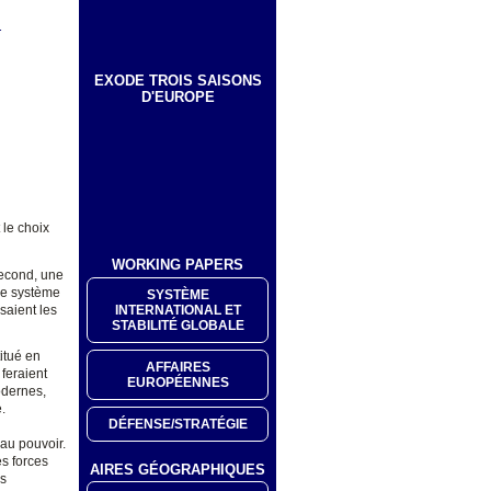
T
EXODE TROIS SAISONS
D'EUROPE
 le choix
WORKING PAPERS
second, une
Le système
SYSTÈME
INTERNATIONAL ET
saient les
STABILITÉ GLOBALE
itué en
AFFAIRES
 feraient
EUROPÉENNES
odernes,
.
DÉFENSE/STRATÉGIE
 au pouvoir.
es forces
AIRES GÉOGRAPHIQUES
es