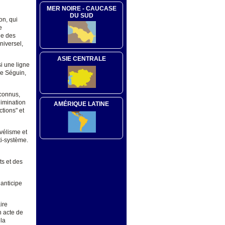
MER NOIRE - CAUCASE
DU SUD
on, qui
e
ue des
niversel,
ASIE CENTRALE
si une ligne
 de Séguin,
nconnus,
limination
AMÉRIQUE LATINE
ctions" et
avélisme et
ti-système.
s et des
anticipe
ire
n acte de
 la