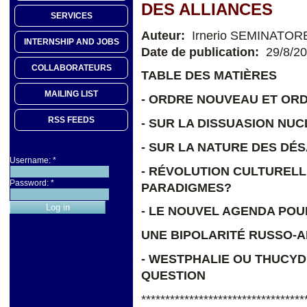
DES ALLIANCES
SERVICES
Auteur:
Irnerio SEMINATOR
INTERNSHIP AND JOBS
Date de publication:
29/8/2
COLLABORATEURS
TABLE DES MATIÈRES
MAILING LIST
- ORDRE NOUVEAU ET OR
RSS FEEDS
- SUR LA DISSUASION NUC
- SUR LA NATURE DES D
Username:
*
- RÉVOLUTION CULTURELL
Password:
*
PARADIGMES?
- LE NOUVEL AGENDA POUR
UNE BIPOLARITÉ RUSSO-A
- WESTPHALIE OU THUCYD
QUESTION
**********************************