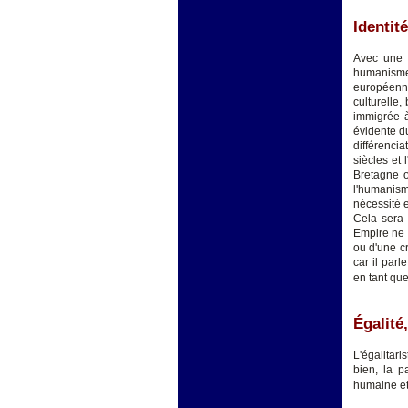
Identité
Avec une 
humanisme
européenne
culturelle,
immigrée à
évidente d
différencia
siècles et
Bretagne o
l'humanism
nécessité e
Cela sera 
Empire ne s
ou d'une cr
car il par
en tant que
Égalité,
L'égalitari
bien, la p
humaine et