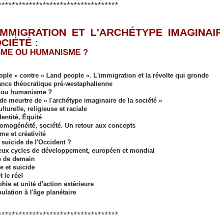
***********************************
 L'IMMIGRATION ET L'ARCHÉTYPE IMAGINAI
CIÉTÉ :
SME OU HUMANISME ?
ople » contre « Land people »
. L'immigration et la révolte qui gronde
nce théocratique pré-westaphalienne
 ou humanisme ?
 de meurtre de « l'archétype imaginaire de la société »
ulturelle, religieuse et raciale
dentité, Équité
homogénéité, société
. Un retour aux concepts
me et créativité
 suicide de l'Occident ?
eux cycles de développement, européen et mondial
 de demain
 et suicide
t le réel
ie et unité d'action extérieure
ulation à l'âge planétaire
***********************************