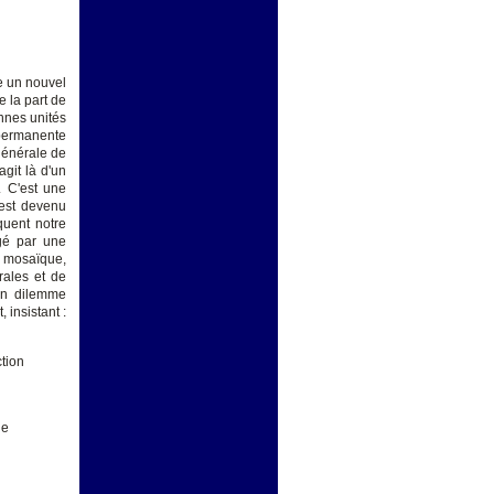
ge un nouvel
 la part de
nnes unités
 permanente
 générale de
agit là d'un
. C'est une
n est devenu
quent notre
égé par une
e mosaïque,
rales et de
 un dilemme
insistant :
ction
ie