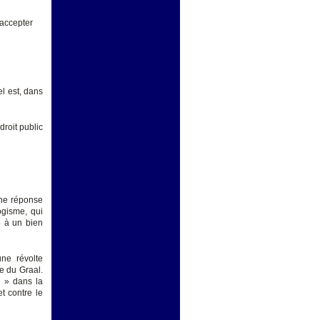
 accepter
l est, dans
droit public
une réponse
ogisme, qui
e à un bien
une révolte
me du Graal.
e » dans la
t contre le