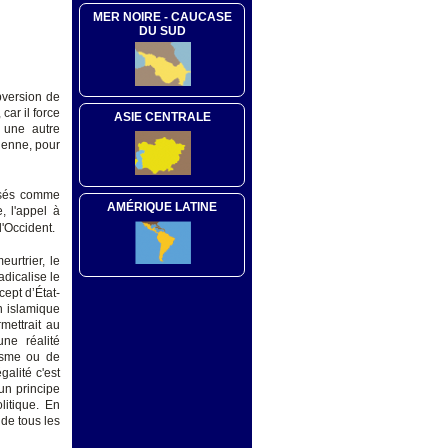
MER NOIRE - CAUCASE
DU SUD
bversion de
car il force
ASIE CENTRALE
 une autre
tienne, pour
nisés comme
AMÉRIQUE LATINE
, l'appel à
l'Occident.
urtrier, le
adicalise le
cept d’État-
on islamique
rmettrait au
ne réalité
disme ou de
galité c'est
 un principe
litique. En
 de tous les