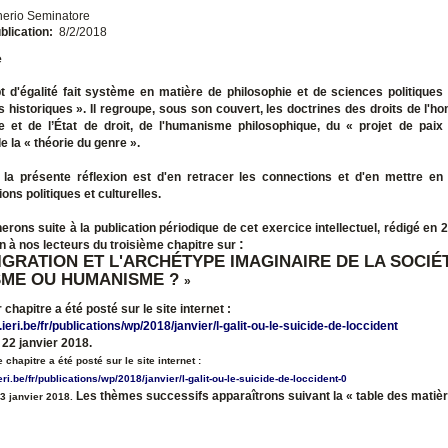
nerio Seminatore
blication:
8/2/2018
e
 d'égalité fait système en matière de philosophie et de sciences politiques
 historiques ». Il regroupe, sous son couvert, les doctrines des droits de l'h
e et de l’État de droit, de l'humanisme philosophique, du « projet de paix 
e la « théorie du genre ».
 la présente réflexion est d'en retracer les connections et d'en mettre en 
ons politiques et culturelles.
rons suite à la publication périodique de cet exercice intellectuel, rédigé en 2
:
 à nos lecteurs du troisième chapitre sur
IGRATION ET L'ARCHÉTYPE IMAGINAIRE DE LA SOCIÉT
SME OU HUMANISME ?
»
chapitre a été posté sur le site internet :
ieri.be/fr/publications/wp/2018/janvier/l-galit-ou-le-suicide-de-loccident
 22 janvier 2018.
chapitre a été posté sur le site internet :
eri.be/fr/publications/wp/2018/janvier/l-galit-ou-le-suicide-de-loccident-0
Les thèmes
successifs
apparaîtrons
suivant la « table des matièr
3 janvier 2018.