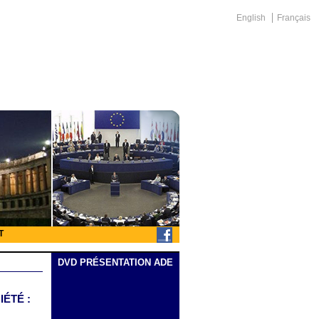
English
Français
T
DVD PRÉSENTATION ADE
IÉTÉ :