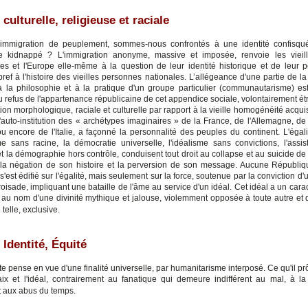
 culturelle, religieuse et raciale
immigration de peuplement, sommes-nous confrontés à une identité confisqu
 kidnappé ? L'immigration anonyme, massive et imposée, renvoie les vieill
s et l'Europe elle-même à la question de leur identité historique et de leur p
 bref à l'histoire des vieilles personnes nationales. L’allégeance d'une partie de l
 la philosophie et à la pratique d'un groupe particulier (communautarisme) es
u refus de l'appartenance républicaine de cet appendice sociale, volontairement ét
tion morphologique, raciale et culturelle par rapport à la vieille homogénéité acqu
 l'auto-institution des « archétypes imaginaires » de la France, de l'Allemagne, de
u encore de l'Italie, a façonné la personnalité des peuples du continent. L'égalit
e sans racine, la démocratie universelle, l'idéalisme sans convictions, l'assi
t la démographie hors contrôle, conduisent tout droit au collapse et au suicide de 
la négation de son histoire et la perversion de son message. Aucune Républiq
'est édifié sur l'égalité, mais seulement sur la force, soutenue par la conviction d
oisade, impliquant une bataille de l'âme au service d'un idéal. Cet idéal a un cara
le au nom d'une divinité mythique et jalouse, violemment opposée à toute autre et q
 telle, exclusive.
 Identité, Équité
ste pense en vue d'une finalité universelle, par humanitarisme interposé. Ce qu'il prô
aix et l'idéal, contrairement au fanatique qui demeure indifférent au mal, à la
 aux abus du temps.