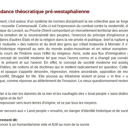
dance théocratique pré-westaphalienne
ent, c'est autour d'un système de normes disciplinant la vie collective que se for
e nouvelle Communauté. Celle-ci est l'expression du combat contre la modernité, de
amique du Levant, au Proche-Orient comportant un morcellement territorial des ancie
, la violation de la souveraineté des peuples, l'exercice du principe d'ingérence
faires d'autres États et de la religion dans la vie privée et publique, bref la rupture
é mutuelle » des nations et du droit des gens qui s'était instaurée à Münster. Il s'
historique régressif au sein du monde arabo-musulman et en retour européen
u cours de l'histoire sous l'effet du religieux. Ainsi, suite aux flux d'immigratio
concept de société moderne tel que nous l'avons connu et a changé par consé
 le présent et sur l'avenir. En effet, le concept de société moderne est assi
'idées, de notions et de doctrines qui le mettent radicalement en question. Cett
 et opaque s'appelle désordre, régression, misère ancestrale, opposition de mo
 conflit, Struggle for life. Elle pousse au tribalisme violent et pose « in fine »
que, comme réponse au déferlement de l'invasion. Le vieux questionnement revient, 
eter à la mer les damnés de la mer et les naufragés des « boat people » sans distin
igine et de foi?
 repousser vers leurs terres d'origine, et ce par tous les moyens
ter secours aux « Land people » envahis, en danger d'identité historique et de surv
rement dit:
oncer à un humanitarisme vide et fictif au nom de la survie