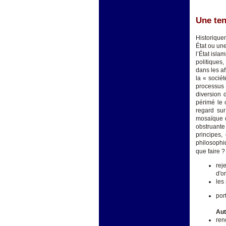
Une ten
Historiquem
État ou un
l’État isl
politiques
dans les af
la « sociét
processus 
diversion d
périmé le 
regard sur
mosaïque d
obstruante
principes,
philosophi
que faire ?
rej
d'or
les
por
Aut
ren