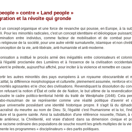
people » contre « Land people »
ration et la révolte qui gronde
t un concept organique et une force de revanche qui pousse, en Europe, à la su
bli. Pour les minorités radicales, c'est un concept identitaire et idéologique puissant, 
rimination entre individus, comme facteur de mobilisation et de combat pour
n religieuse de la société, pour une autre vérité surnaturelle, islamique et non chré
onception de la vie, anti-libérale, anti-humaniste et anti-moderne.
lonisation a institué le procès armé des inégalités entre colonisateurs et colo
 à l'égalité proclamée des Lumières et à l'essence de la civilisation occidentale
evient le prétexte, aujourd'hui affiché, pour inciter à la violence et remettre en cause 
rtir les autres minorités des pays européens à un royaume obscurantiste et me
lifat, la différence morphologique et culturelle, pleinement assumée, renforce et r
norités agissantes et le choc des civilisations. Revendiquant la dissolution du con
en refusant la notion d’État et celle de de Nation, le but ultime de la revendicati
oudre le cadre politico-territorial hérité du traité de Westphalie (1648). Cela pe
bo-musulman de se représenter comme une réalité politique d'avenir et u
que universelle possédant une identité historique propre. Il s'agit là du djiha
sacralisé du meurtre au nom de Dieu. Si, l'égalité c'est l'humanisme et la loi, l'iné
ature et la guerre sainte. Ainsi la substitution d'une référence nouvelle, l'Islam, à
ste antérieur, la Chrétienté, est vraie d'abord dans sa dimension civique et po
e racisme ordinaire des populations de souche nourrit les griefs multiples de la vie
imente les programmes « disciplinateurs » des partis politiques.