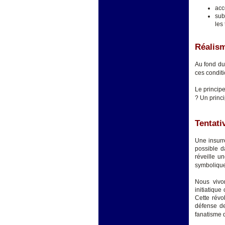
acc
sub
les
Réalis
Au fond du
ces conditi
Le principe
? Un princi
Tentati
Une insurr
possible d
réveille u
symbolique
Nous vivon
initiatique
Cette révo
défense de
fanatisme d