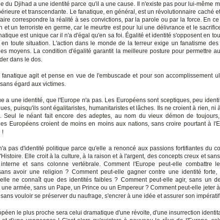
e du Djihad a une identité parce qu'il a une cause. Il n'existe pas pour lui-même 
upérieure et transcendante. Le fanatique, en général, est un révolutionnaire caché e
 faire correspondre la réalité à ses convictions, par la parole ou par la force. En ce 
 et un terroriste en germe, car le meurtre est pour lui une délivrance et le sacrific
tique est unique car il n'a d'égal qu'en sa foi. Égalité et identité s'opposent en to
et en toute situation. L'action dans le monde de la terreur exige un fanatisme des 
 des moyens. La condition d'égalité garantit la meilleure posture pour permettre au
der dans le dos.
le fanatique agit et pense en vue de l'embuscade et pour son accomplissement ul
 sans égard aux victimes.
ue a une identité, que l'Europe n'a pas. Les Européens sont sceptiques, peu identit
ques, puisqu'ils sont égalitaristes, humanitaristes et lâches. Ils ne croient à rien, ni à
e. Seul le néant fait encore des adeptes, au nom du vieux démon de toujours, 
, les Européens croient de moins en moins aux nations, sans croire pourtant à l'
 !
n'a pas d'identité politique parce qu'elle a renoncé aux passions fortifiantes du c
l'Histoire. Elle croit à la culture, à la raison et à l'argent, des concepts creux et sa
 interne et sans colonne vertébrale. Comment l'Europe peut-elle combattre l
 sans avoir une religion ? Comment peut-elle gagner contre une identité forte, 
i elle ne connaît que des identités faibles ? Comment peut-elle agir, sans un d
et une armée, sans un Pape, un Prince ou un Empereur ? Comment peut-elle jeter à
sans vouloir se préserver du naufrage, s'encrer à une idée et assurer son impératif
opéen le plus proche sera celui dramatique d'une révolte, d'une insurrection identita