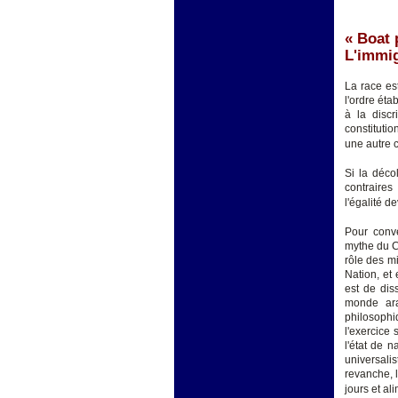
« Boat 
L'immig
La race es
l'ordre éta
à la disc
constitutio
une autre c
Si la déco
contraires
l'égalité d
Pour conve
mythe du Ca
rôle des mi
Nation, et 
est de diss
monde ara
philosophi
l'exercice 
l'état de n
universali
revanche, l
jours et al