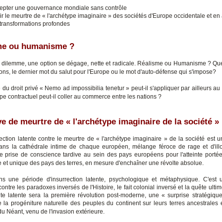
epter une gouvernance mondiale sans contrôle
ir le meurtre de « l'archétype imaginaire » des sociétés d'Europe occidentale et en
 transformations profondes
me ou humanisme ?
 dilemme, une option se dégage, nette et radicale. Réalisme ou Humanisme ? Que
ons, le dernier mot du salut pour l'Europe ou le mot d'auto-défense qui s'impose?
 du droit privé « Nemo ad impossibilia tenetur » peut-il s'appliquer par ailleurs au 
pe contractuel peut-il coller au commerce entre les nations ?
ve de meurtre de « l'archétype imaginaire de la société »
ection latente contre le meurtre de « l'archétype imaginaire » de la société est 
ans la cathédrale intime de chaque européen, mélange féroce de rage et d'ill
ne prise de conscience tardive au sein des pays européens pour l'atteinte porté
 et unique des pays des terres, en mesure d'enchaîner une révolte absolue.
s une période d'insurrection latente, psychologique et métaphysique. C'est 
 contre les paradoxes inversés de l'Histoire, le fait colonial inversé et la quête ulti
lte latente sera la première révolution post-moderne, une « surprise stratégiqu
 la progéniture naturelle des peuples du continent sur leurs terres ancestrales e
u Néant, venu de l'invasion extérieure.