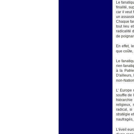
Le fanatiqu
finalité, s
car il veut
un assassin
Chaque fana
tout lieu 
radicalité
de poignar
En effet, 
que coûte,
Le fanatiq
rien fanati
à la Patri
D'ailleurs
non-Nation
L’ Europe 
souffle de 
hiérarchie
religieux,
radical, s
stratégie 
naufragés, 
L'éveil eur