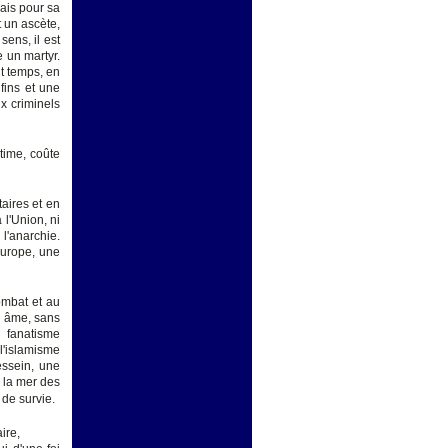
mais pour sa
t un ascète,
sens, il est
e un martyr.
ut temps, en
fins et une
x criminels
time, coûte
aires et en
 l'Union, ni
l'anarchie.
Europe, une
ombat et au
ns âme, sans
e fanatisme
l'islamisme
essein, une
 la mer des
 de survie.
ire,