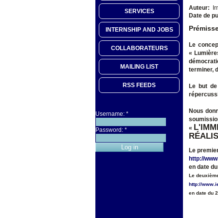
Auteur:
Ir
SERVICES
Date de pu
Prémiss
INTERNSHIP AND JOBS
Le concept
COLLABORATEURS
« Lumières
démocrati
MAILING LIST
terminer, d
RSS FEEDS
Le but de
répercussi
Nous donne
Username:
*
soumission
L'IMM
«
Password:
*
RÉALI
Le premier 
http://www.
en date du
Le deuxième 
http://www.i
en date du 2