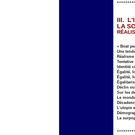
********
III.
LA SO
RÉALI
« Boat pe
Une tenda
Réalisme
Tentative
Identité c
Égalité, I
Égalité, 
Égalitaris
Déclin ou
Sur les d
Le monde
Décadence
L'utopie e
Démograph
La surpop
********