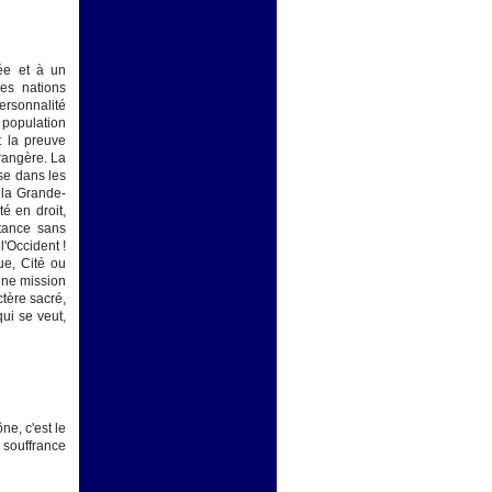
ée et à un
es nations
ersonnalité
a population
t la preuve
rangère. La
ise dans les
 la Grande-
é en droit,
stance sans
l'Occident !
ue, Cité ou
'une mission
ctère sacré,
ui se veut,
ne, c'est le
 souffrance