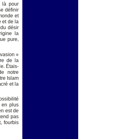
 là pour
e définir
monde et
 et de la
 du désir
igine la
que pure,
nvasion »
ire de la
e. Étais-
de notre
ntre Islam
cré et la
ssibilité
 en plus
en est de
tend pas
, fourbis