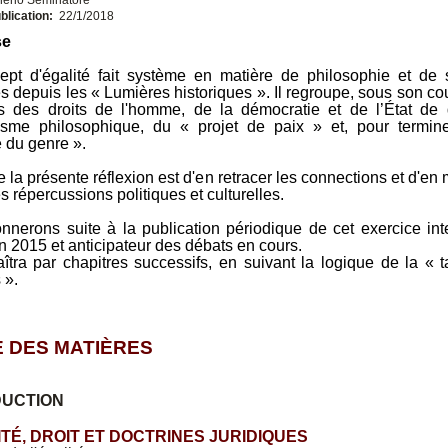
blication:
22/1/2018
se
ept d'égalité fait système en matière de philosophie et de 
es depuis les « Lumières historiques ». Il regroupe, sous son cou
es des droits de l'homme, de la démocratie et de l’État de d
isme philosophique, du « projet de paix » et, pour termine
e du genre ».
e la présente réflexion est d'en retracer les connections et d'en 
es répercussions politiques et culturelles.
nerons suite à la publication périodique de cet exercice inte
n 2015 et anticipateur des débats en cours.
aîtra par chapitres successifs, en suivant la logique de la « 
 ».
 DES MATIÈRES
DUCTION
LITÉ, DROIT ET DOCTRINES JURIDIQUES