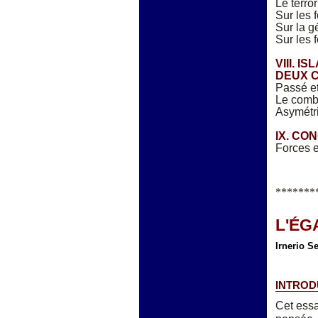
Le terro
Sur les 
Sur la g
Sur les f
VIII. I
DEUX C
Passé et
Le comba
Asymétri
IX. CO
Forces e
*******
L'ÉG
Irnerio S
INTROD
Cet essa