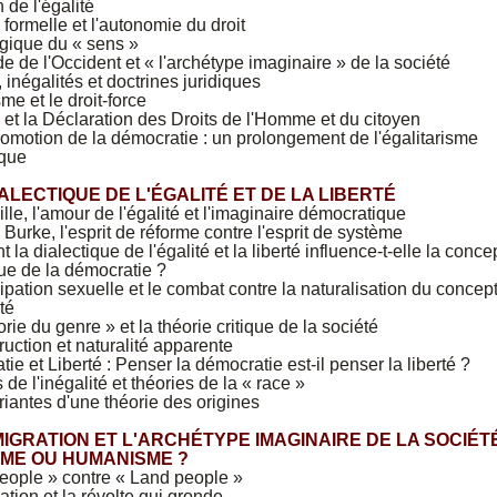
n de l'égalité
é formelle et l'autonomie du droit
ogique du « sens »
de de l'Occident et « l'archétype imaginaire » de la société
, inégalités et doctrines juridiques
me et le droit-force
é et la Déclaration des Droits de l'Homme et du citoyen
romotion de la démocratie : un prolongement de l'égalitarisme
ique
 DIALECTIQUE DE L'ÉGALITÉ ET DE LA LIBERTÉ
lle, l'amour de l'égalité et l'imaginaire démocratique
urke, l'esprit de réforme contre l'esprit de système
la dialectique de l'égalité et la liberté influence-t-elle la conce
que de la démocratie ?
pation sexuelle et le combat contre la naturalisation du concep
té
orie du genre » et la théorie critique de la société
uction et naturalité apparente
ie et Liberté : Penser la démocratie est-il penser la liberté ?
 de l'inégalité et théories de la « race »
iantes d'une théorie des origines
IMMIGRATION ET L'ARCHÉT
YPE IMAGINAIRE DE LA SOCIÉTÉ
ME OU HUMANISME ?
eople » contre « Land people »
ation et la révolte qui gronde