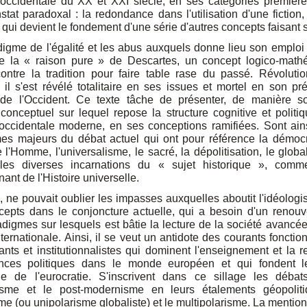
ccidentale du XX et XXI siècle, en ses catégories premières
stat paradoxal : la redondance dans l'utilisation d'une fiction,
é, qui devient le fondement d'une série d'autres concepts faisant
igme de l'égalité et les abus auxquels donne lieu son emploi
ce la « raison pure » de Descartes, un concept logico-math
ontre la tradition pour faire table rase du passé. Révoluti
e, il s'est révélé totalitaire en ses issues et mortel en son pr
 de l'Occident. Ce texte tâche de présenter, de manière s
e conceptuel sur lequel repose la structure cognitive et politi
occidentale moderne, en ses conceptions ramifiées. Sont ains
es majeurs du débat actuel qui ont pour référence la démocr
e l'Homme, l'universalisme, le sacré, la dépolitisation, le glob
les diverses incarnations du « sujet historique », comm
ant de l'Histoire universelle.
, ne pouvait oublier les impasses auxquelles aboutit l'idéologi
cepts dans le conjoncture actuelle, qui a besoin d'un renouv
digmes sur lesquels est bâtie la lecture de la société avancée
ternationale. Ainsi, il se veut un antidote des courants fonction
sants et institutionnalistes qui dominent l'enseignement et la 
nces politiques dans le monde européen et qui fondent l
ue de l'eurocratie. S'inscrivent dans ce sillage les débat
sme et le post-modernisme en leurs étalements géopoliti
me (ou unipolarisme globaliste) et le multipolarisme. La mention 