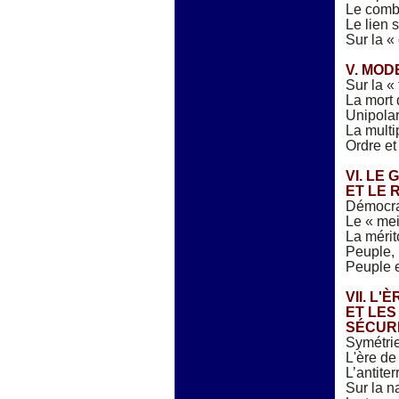
Le comb
Le lien 
Sur la «
V. MOD
Sur la « 
La mort 
Unipolar
La multi
Ordre et
VI. LE
ET LE 
Démocrat
Le « mei
La mérito
Peuple, 
Peuple 
VII. L
ET LES
SÉCUR
Symétrie
L'ère de
L’antite
Sur la n