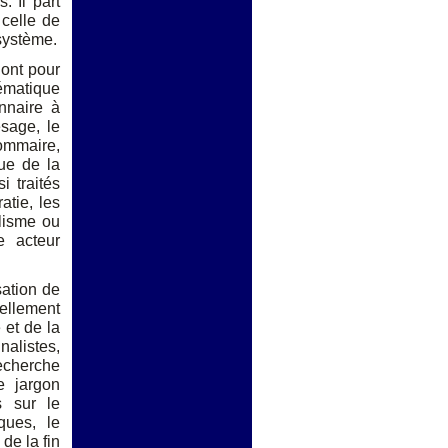
. Il part
 celle de
 système.
 ont pour
ématique
onnaire à
ésage, le
ommaire,
que de la
i traités
atie, les
alisme ou
e acteur
sation de
ellement
 et de la
nalistes,
recherche
e jargon
s sur le
ques, le
de la fin