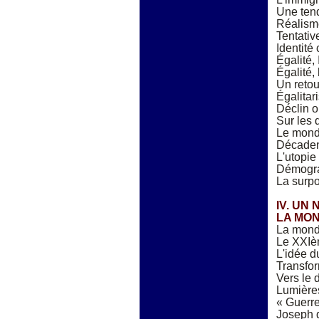
Une ten
Réalism
Tentativ
Identité 
Égalité, 
Égalité,
Un retou
Égalitar
Déclin o
Sur les
Le mond
Décaden
L'utopie 
Démograp
La surpo
IV. UN
LA MON
La mondi
Le XXIèm
L'idée d
Transfor
Vers le 
Lumières
« Guerre
Joseph d