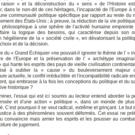
 raison » et la déconstruction du « sens » de l'Histoire est
r, dans le non-dit de ces héritages, l'incapacité de l'Europe à s
ne communauté politique spécifique par rapport au reste du 
lement des États-Unis ; à preuve, la réduction de la vie politique
n philosophique à une sphère de l'activité humaine empreinte
sfaire la logique des besoins, qui caractérise depuis son or
on hégélienne de la « société civile », en dévalorisant la politi
 choix et de la décision.
re du « Grand Échiquier »ne pouvait-il ignorer le thème de l' « i
re de l'Europe et la préservation de l' « archétype imagina
» qui hante les esprits des pays de vieille civilisation continental
risé à oublier la « cause » du bouleversement majeur 
re actuelle, le conflit irréductible et l'incompatibilité radicale e
ent, qui embrasse à la fois les conceptions du politique et du sa
ive historique ?
miner, l'essai qui est ici soumis au lecteur entend aborder la po
ensée et d'une action « politique », dans un monde de plus
sé. C'est pourquoi il se veut radical, extrême et grinçant. Le but 
justice à des phénomènes souvent déformés. Cet essai ne pré
ou convaincre mais armer les esprits et les pousser au combat
oiture de jugement.