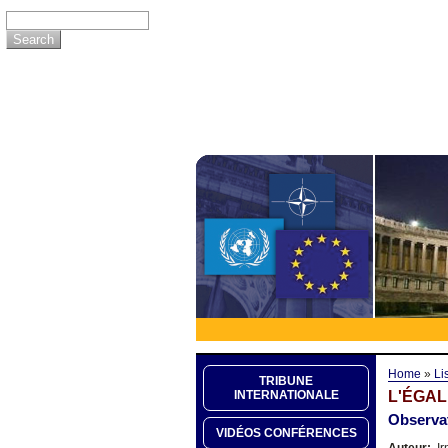
Home
»
Li
TRIBUNE
L'ÉGAL
INTERNATIONALE
Observat
VIDÉOS CONFÉRENCES
Auteur:
Ir