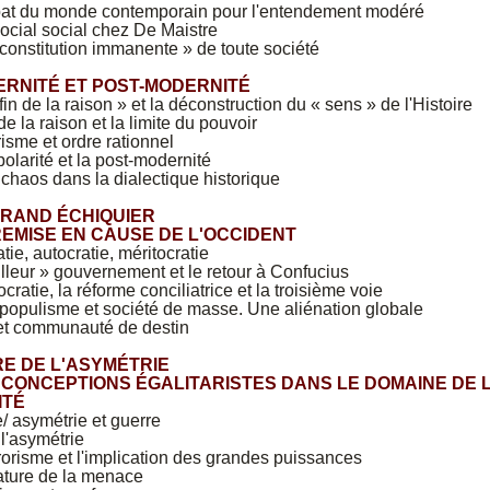
at du monde contemporain pour l'entendement modéré
social social chez De Maistre
 constitution immanente » de toute société
ERNITÉ ET POST-MODERNITÉ
fin de la raison » et la déconstruction du « sens » de l'Histoire
de la raison et la limite du pouvoir
isme et ordre rationnel
polarité et la post-modernité
 chaos dans la dialectique historique
 GRAND ÉCHIQUIER
REMISE EN CAUSE DE L'OCCIDENT
ie, autocratie, méritocratie
lleur » gouvernement et le retour à Confucius
cratie, la réforme conciliatrice et la troisième voie
populisme et société de masse. Une aliénation globale
et communauté de destin
'ÈRE DE L'ASYMÉTRIE
 CONCEPTIONS ÉGALITARISTES DANS LE DOMAINE DE 
ITÉ
/ asymétrie et guerre
 l'asymétrie
rrorisme et l'implication des grandes puissances
ature de la menace