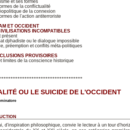
risme et ses formes
formes de la conflictualité
éopolitique de la connexion
ormes de l'action antiterroriste
SLAM ET OCCIDENT
IVILISATIONS INCOMPATIBLES
 présent
t djihadiste ou le dialogue impossible
e, préemption et conflits méta-politiques
NCLUSIONS PROVISOIRES
t limites de la conscience historique
************************************
ALITÉ OU LE SUICIDE DE L'OCCIDENT
eminatore
UCTION
i, d'inspiration philosophique, convie le lecteur à un tour d'hori