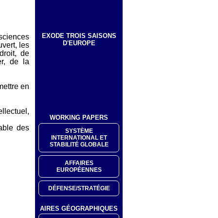
EXODE TROIS SAISONS
sciences
D'EUROPE
vert, les
roit, de
r, de la
mettre en
llectuel,
WORKING PAPERS
table des
SYSTÈME
INTERNATIONAL ET
STABILITÉ GLOBALE
AFFAIRES
EUROPÉENNES
DÉFENSE/STRATÉGIE
AIRES GÉOGRAPHIQUES