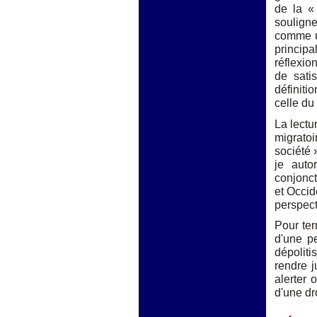
de la «
souligne
comme u
principa
réflexio
de sati
définiti
celle du
La lectu
migratoi
société 
je auto
conjonctu
et Occid
perspect
Pour ter
d'une p
dépoliti
rendre 
alerter 
d'une dr