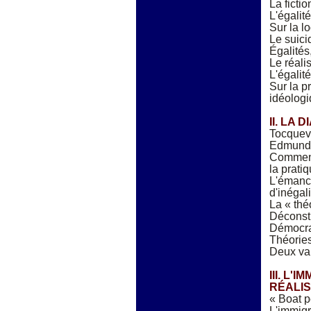
La fictio
L'égalit
Sur la l
Le suici
Égalités
Le réalis
L'égalit
Sur la p
idéolog
II. LA
Tocquevi
Edmund B
Comment 
la prati
L'émanci
d'inégali
La « thé
Déconstr
Démocrat
Théories
Deux var
III. L'
RÉALIS
« Boat p
L'immigr