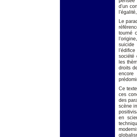
pensée o
d'un con
l'égalit
Le parad
référen
tourné c
l'origin
suicide
l'édific
société 
les thèm
droits d
encore 
prédomin
Ce texte
ces con
des para
scène in
positivi
en scie
techniq
moderni
globalis