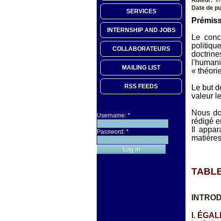
Date de pu
SERVICES
Prémis
INTERNSHIP AND JOBS
Le conc
politiqu
COLLABORATEURS
doctrin
l'human
MAILING LIST
« théori
RSS FEEDS
Le but d
valeur l
Nous don
Username:
*
rédigé e
Il appar
Password:
*
matières
TABLE
INTRO
I. ÉGA