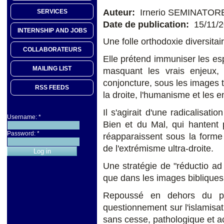
Auteur:
Irnerio SEMINATOR
SERVICES
Date de publication:
15/11/
INTERNSHIP AND JOBS
Une folle orthodoxie diversitai
COLLABORATEURS
Elle prétend immuniser les espr
MAILING LIST
masquant les vrais enjeux, d
conjoncture, sous les images 
RSS FEEDS
la droite, l'humanisme et les 
Il s'agirait d'une radicalisati
Username:
*
Bien et du Mal, qui hantent
Password:
*
réapparaissent sous la forme
de l'extrémisme ultra-droite.
Une stratégie de "réductio ad 
que dans les images bibliques
Repoussé en dehors du péri
questionnement sur l'islamisat
sans cesse, pathologique et a