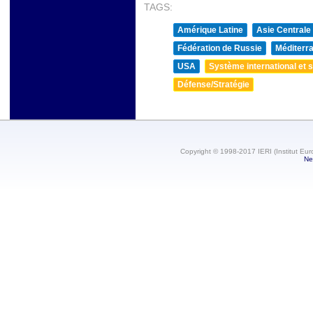
TAGS:
Amérique Latine
Asie Centrale
Fédération de Russie
Méditerra
USA
Système international et st
Défense/Stratégie
Copyright © 1998-2017 IERI (Institut Eur
Ne