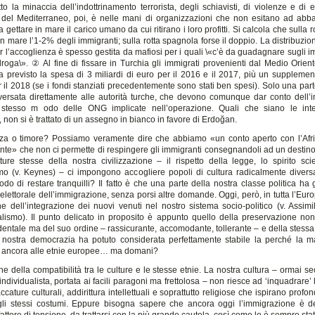
o la minaccia dell’indottrinamento terrorista, degli schiavisti, di violenze e di es
del Mediterraneo, poi, è nelle mani di organizzazioni che non esitano ad ab
a gettare in mare il carico umano da cui ritirano i loro profitti. Si calcola che sulla r
n mare l’1-2% degli immigranti; sulla rotta spagnola forse il doppio. La distribuzio
r l’accoglienza è spesso gestita da mafiosi per i quali \«c’è da guadagnare sugli i
droga\». ② Al fine di fissare in Turchia gli immigrati provenienti dal Medio Orient
 previsto la spesa di 3 miliardi di euro per il 2016 e il 2017, più un supplemento
r il 2018 (se i fondi stanziati precedentemente sono stati ben spesi). Solo una par
rsata direttamente alle autorità turche, che devono comunque dar conto dell’
 stesso m odo delle ONG implicate nell’operazione. Quali che siano le inte
, non si è trattato di un assegno in bianco in favore di Erdoğan.
a o timore? Possiamo veramente dire che abbiamo «un conto aperto con l’Afri
nte» che non ci permette di respingere gli immigranti consegnandoli ad un destino
ture stesse della nostra civilizzazione – il rispetto della legge, lo spirito scie
imo (v. Keynes) – ci impongono accogliere popoli di cultura radicalmente diver
do di restare tranquilli? Il fatto è che una parte della nostra classe politica ha 
elettorale dell’immigrazione, senza porsi altre domande. Oggi, però, in tutta l’Eur
ne dell’integrazione dei nuovi venuti nel nostro sistema socio-politico (v. Assimi
ralismo). Il punto delicato in proposito è appunto quello della preservazione non
identale ma del suo ordine – rassicurante, accomodante, tollerante – e della stess
 nostra democrazia ha potuto considerata perfettamente stabile la perché la 
 ancora alle etnie europee… ma domani?
e della compatibilità tra le culture e le stesse etnie. La nostra cultura – ormai se
, individualista, portata ai facili paragoni ma frettolosa – non riesce ad ‘inquadrare’ l
ccature culturali, addirittura intellettuali e soprattutto religiose che ispirano prof
li stessi costumi. Eppure bisogna sapere che ancora oggi l’immigrazione è d
attore di tensione, da trattarsi con la più grande cautela, così come lo è sempre sta