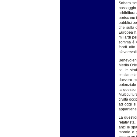
Sahara sott
passaggio 
addirittura 
periscano i
pubblici pe
che sulla 
Europea ha
miliardi pe
somma è ve
fondi allo
sfavorevoli
Benevolenz
Medio Orie
se le strut
cristianes
davvero mo
potenziale 
la questio
Multicultu
civiltà occ
ad oggi si
appartiene
La question
relativista
anzi le spa
morale e g
essere un f