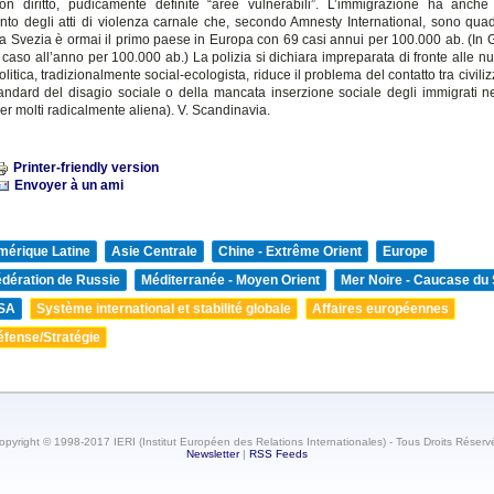
n diritto, pudicamente definite “aree vulnerabili”. L’immigrazione ha anche 
ento degli atti di violenza carnale che, secondo Amnesty International, sono quadr
 la Svezia è ormai il primo paese in Europa con 69 casi annui per 100.000 ab. (In 
 caso all’anno per 100.000 ab.) La polizia si dichiara impreparata di fronte alle n
olitica, tradizionalmente social-ecologista, riduce il problema del contatto tra civiliz
ndard del disagio sociale o della mancata inserzione sociale degli immigrati ne
r molti radicalmente aliena). V. Scandinavia.
Printer-friendly version
Envoyer à un ami
mérique Latine
Asie Centrale
Chine - Extrême Orient
Europe
édération de Russie
Méditerranée - Moyen Orient
Mer Noire - Caucase du
SA
Système international et stabilité globale
Affaires européennes
éfense/Stratégie
opyright © 1998-2017 IERI (Institut Européen des Relations Internationales) - Tous Droits Réserv
Newsletter
|
RSS Feeds