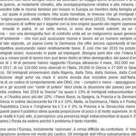
le guerre, ai mutamenti climatici, alla sovrappopolazione relativa e alla miseria, s
vestire tutte le risorse familiari per inviare in Europa un membro della famiglia 
, sul quale si potesse contare. Alla scala mondiale, le rimesse che gli immigrati
’origine superano, infatti, i 500 miliardi di dollari all’anno (2015). Tuttavia, anche i
on cessano di soffrire per il legame con la loro origine quando dei regimi oppressi
e rimaste in patria. In un certo senso, ci sono due mondi estremi: da un la
na – con una demografia fuor di controllo unita ad un malgoverno quasi general
ll’ambiente – che non può assicurare risorse e lavoro ad un numero sempre c
al lato opposto, un paese come la Germania che offre ancora opportunità di la
petitiva assicurando salari relativamente bassi. È così che nel 2016 ha potuto
migrati siriani, riuscendo in parte ad impiegarli. Bisogna però dire che l’intera 
ca a creare posti di lavoro non può tener dietro al ritmo demografico dei paesi d’
iù di 1 M di persone hanno raggiunto l’Europa attraverso il mare, 362.000 nel
l 2017, di cui 119.000 sono sbarcati in l’Italia, 29.000 in Grecia e 27.000 in Sp
ico). Gli immigrati provenivano dalla Nigeria, dalla Siria, dalla Guinea, dalla Cos
duzione degli arrivi via mare è anche dovuta due iniziative prese dall’Itali
one di un codice di comportamento alle ONG, che – complici o meno – appoggiano il 
i e gli accordi con “centri di potere” libici (vista la disunione del paese) per p
rdia costiera. Nel 2018 la Svezia* ha quasi il 13% di immigrati extracomunitari ri
e, e l’Austria poco più del 10%; i Paesi Bassi, la Spagna, la Francia e la Germani
Grecia in ordine decrescente tra l’8 e il 10%; Malta, la Danimarca, l’Italia e il Portoga
 Repubblica Ceca e l’Ungheria tra il 2 e il 3%; la Polonia e la Slovacchia meno 
uesti paesi il pubblico stima questa proporzione di poco o di molto superiore. In Ita
la realtà è il più alto, si percepisce una presenza degli extracomunitari di quasi il 
ttaneo.) Resta da vedere perché il problema è tanto risentito.
one verso l’Europa, inizialmente ‘razionale’, è ormai difficile da controllare. ① Inna
igrazione avviene nel modo più caotico. Gli immigrati dall’Africa subsahariana attr