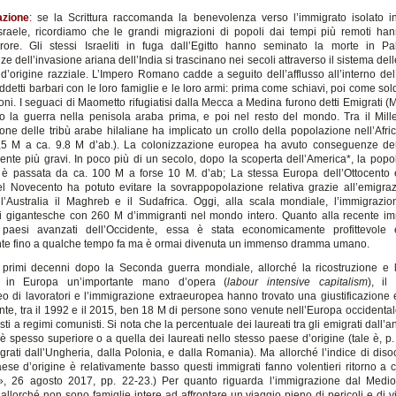
azione
:
se la Scrittura raccomanda la benevolenza verso l’immigrato isolato 
sraele, ricordiamo che le grandi migrazioni di popoli dai tempi più remoti h
rrore. Gli stessi Israeliti in fuga dall’Egitto hanno seminato la morte in Pa
 dell’invasione ariana dell’India si trascinano nei secoli attraverso il sistema del
d’origine razziale. L’Impero Romano cadde a seguito dell’afflusso all’interno de
ddetti barbari con le loro famiglie e le loro armi: prima come schiavi, poi come sold
ni. I seguaci di Maometto rifugiatisi dalla Mecca a Medina furono detti Emigrati (
o la guerra nella penisola araba prima, e poi nel resto del mondo. Tra il Mill
ione delle tribù arabe hilaliane ha implicato un crollo della popolazione nell’Afri
1,5 M a ca. 9.8 M d’ab.). La colonizzazione europea ha avuto conseguenze de
te più gravi. In poco più di un secolo, dopo la scoperta dell’America*, la popo
 è passata da ca. 100 M a forse 10 M. d’ab; La stessa Europa dell’Ottocento 
l Novecento ha potuto evitare la sovrappopolazione relativa grazie all’emigra
 l’Australia il Maghreb e il Sudafrica. Oggi, alla scala mondiale, l’immigraz
i gigantesche con 260 M d’immigranti nel mondo intero. Quanto alla recente i
 paesi avanzati dell’Occidente, essa è stata economicamente profittevole e
e fino a qualche tempo fa ma è ormai divenuta un immenso dramma umano.
i primi decenni dopo la Seconda guerra mondiale, allorché la ricostruzione e 
 in Europa un’importante mano d’opera (
labour intensive capitalism
), il
eo di lavoratori e l’immigrazione extraeuropea hanno trovato una giustificazione
ente, tra il 1992 e il 2015, ben 18 M di persone sono venute nell’Europa occidental
sti a regimi comunisti. Si nota che la percentuale dei laureati tra gli emigrati dall’a
 spesso superiore o a quella dei laureati nello stesso paese d’origine (tale è, p. 
igrati dall’Ungheria, dalla Polonia, e dalla Romania). Ma allorché l’indice di dis
aese d’origine è relativamente basso questi immigrati fanno volentieri ritorno a 
», 26 agosto 2017, pp. 22-23.) Per quanto riguarda l’immigrazione dal Medio
, allorché non sono famiglie intere ad affrontare un viaggio pieno di pericoli e di 