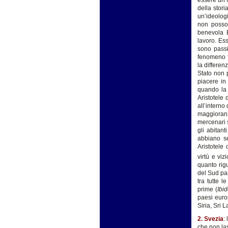
della stori
un’ideologi
non possono
benevola E
lavoro. Ess
sono passi
fenomeno fi
la differen
Stato non 
piacere in
quando la 
Aristotele 
all’interno
maggioranz
mercenari s
gli abitant
abbiano se
Aristotele
virtù e viz
quanto rigu
del Sud par
tra tutte 
prime (
Ibi
paesi europ
Siria, Sri 
2. Svezia
:
l
che non las