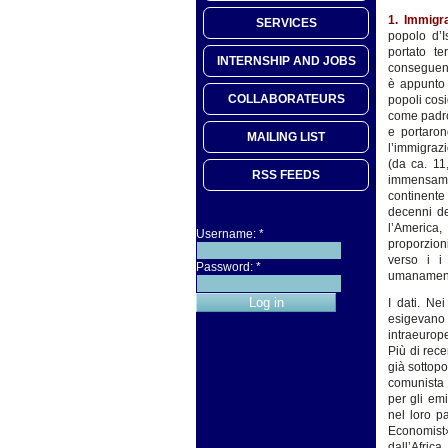
1. Immigr
SERVICES
popolo d’I
portato te
INTERNSHIP AND JOBS
conseguenze
è appunto 
COLLABORATEURS
popoli cosi
come padro
e portaron
MAILING LIST
l’immigraz
(da ca. 1
RSS FEEDS
immensamen
continente
decenni de
l’America,
Username:
*
proporzion
verso i i
Password:
*
umanament
I dati. Ne
esigevano
intraeurop
Più di rec
già sottopo
comunista è
per gli em
nel loro p
Economist
dall’Africa