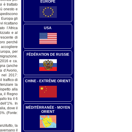
EUROPE
i è trattato
più onesto e
 spediscono
n Europa gli
vi ricattano
USA
to l’Africa
izzato e al
rescente di
voro perché
 accogliere
Europa, per
FÉDÉRATION DE RUSSIE
emigrazione.
 2016 e ca.
agna (anche
ta d’Avorio,
a nel 2017:
traffico di
CHINE - EXTRÊME ORIENT
otenziare la
spetto alla
a, il Regno
llo tra il 6
dell’1%. In
MÉDITÉRRANÉE - MOYEN
lia, dove il
ORIENT
25%. (Fonte:
nzitutto, la
aversano il