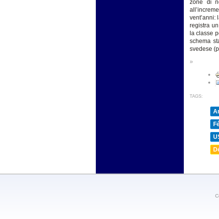
zone di no
all’increm
vent’anni:
registra un
la classe p
schema sta
svedese (pe
»
TAGS:
A
F
U
D
C