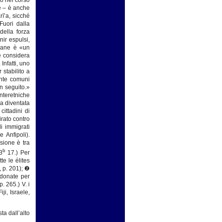
te – è anche
rī’a, sicché
 Fuori dalla
della forza
nir espulsi,
umane è «un
le considera
Infatti, uno
stabilito a
ente comuni
n seguito.»
interetniche
ia diventata
ittadini di
irato contro
li immigrati
 Anfipoli).
sione è tra
b
3
17.) Per
te le élites
, p. 201); ❷
ndonate per
p. 265.) V. i
ji, Israele,
a dall’alto