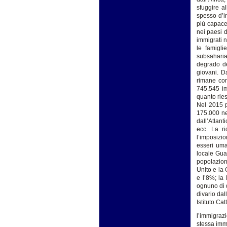
sfuggire al
spesso d’in
più capace
nei paesi d
immigrati n
le famigli
subsaharia
degrado de
giovani. D
rimane com
745.545 im
quanto ries
Nel 2015 p
175.000 ne
dall’Atlant
ecc. La ri
l’imposizi
esseri uman
locale Gua
popolazion
Unito e la 
e l’8%; la
ognuno di q
divario dal
Istituto Ca
l’immigrazi
stessa imm