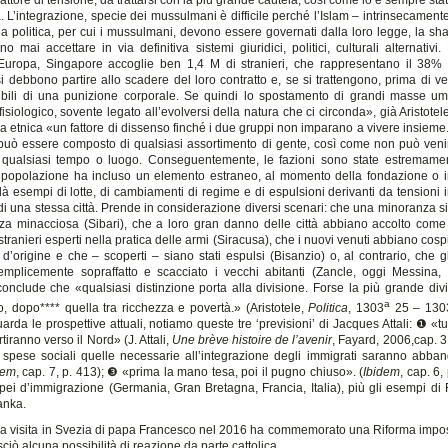
a. L’integrazione, specie dei mussulmani è difficile perché l’Islam – intrinsecamen
a politica, per cui i mussulmani, devono essere governati dalla loro legge, la sha
 mai accettare in via definitiva sistemi giuridici, politici, culturali alternativi.
uropa, Singapore accoglie ben 1,4 M di stranieri, che rappresentano il 38% 
i debbono partire allo scadere del loro contratto e, se si trattengono, prima di ve
bili di una punizione corporale. Se quindi lo spostamento di grandi masse 
siologico, sovente legato all’evolversi della natura che ci circonda», già Aristote
za etnica «un fattore di dissenso finché i due gruppi non imparano a vivere insieme. 
può essere composto di qualsiasi assortimento di gente, così come non può venir 
 qualsiasi tempo o luogo. Conseguentemente, le fazioni sono state estremam
popolazione ha incluso un elemento estraneo, al momento della fondazione o i
dà esempi di lotte, di cambiamenti di regime e di espulsioni derivanti da tensioni 
 di una stessa città. Prende in considerazione diversi scenari: che una minoranza s
a minacciosa (Sibari), che a loro gran danno delle città abbiano accolto come c
tranieri esperti nella pratica delle armi (Siracusa), che i nuovi venuti abbiano cosp
i d’origine e che – scoperti – siano stati espulsi (Bisanzio) o, al contrario, che g
mplicemente sopraffatto e scacciato i vecchi abitanti (Zancle, oggi Messina, e
 conclude che «qualsiasi distinzione porta alla divisione. Forse la più grande divi
a
io, dopo**** quella tra ricchezza e povertà.» (Aristotele,
Politica
, 1303
25 – 130
arda le prospettive attuali, notiamo queste tre ‘previsioni’ di Jacques Attali: ❶ «tut
tiranno verso il Nord» (J. Attali,
Une brève histoire de l’avenir
, Fayard, 2006,cap. 3
le spese sociali quelle necessarie all’integrazione degli immigrati saranno abba
dem
, cap. 7, p. 413); ❸ «prima la mano tesa, poi il pugno chiuso». (
Ibidem
, cap. 6, 
ei d’immigrazione (Germania, Gran Bretagna, Francia, Italia), più gli esempi di Fi
Lanka.
a visita in Svezia di papa Francesco nel 2016 ha commemorato una Riforma impost
ciò alcuna possibilità di reazione da parte cattolica.