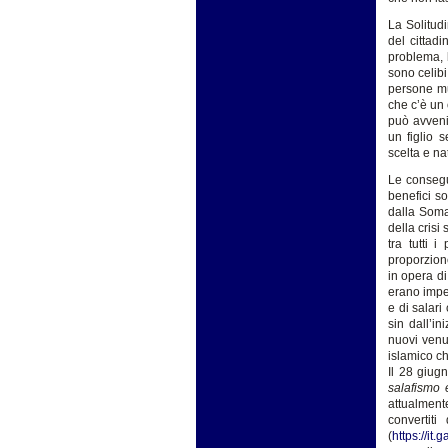
La Solitud
del cittad
problema, 
sono celibi
persone mu
che c’è un 
può avveni
un figlio 
scelta e na
Le consegu
benefici so
dalla Soma
della crisi
tra tutti 
proporzione
in opera d
erano impeg
e di salari
sin dall’in
nuovi venut
islamico ch
Il 28 giug
salafismo 
attualment
convertiti
(
https://it