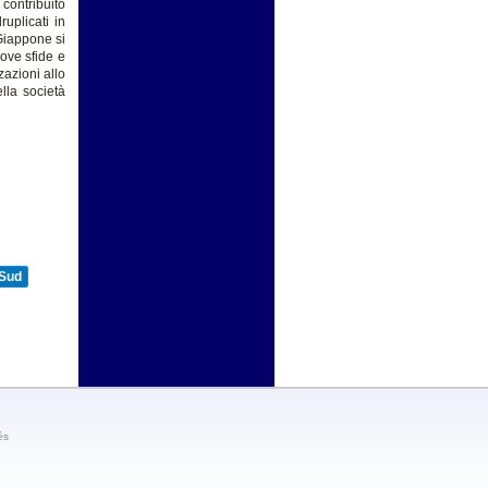
contribuito
uplicati in
Giappone si
uove sfide e
zazioni allo
lla società
 Sud
és