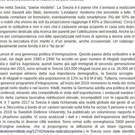
ine nella Svezia, “paese modello”. La Svezia è il paese che s’avviava a realizzare
ino solo davanti allo Stato, benevolo ‘Leviatano’ moderno che provvede a tutto. 
basta compilare un formulario, eventualmente sullo smartphone. Più del 50% de
 o nubili che vivono da soli (la proporzione raggiunge il 65% a Stoccolma). Circa 
ore in solitudine e non è raro che il cadavere venga scoperto in casa solo dopo 
organismo dedicato alla ricerca dei parenti per l’attribuzione dell’eredità. Anche l
re per corrispondenza con ditte specializzate nell’invio di sperma a donne sole c
senza la seccatura d’un marito o d’un amante, anche occasionale. Un catalogo 
turalmente viene fornito il
kit
o “fai da te”
enze di una generosa politica d’immigrazione. Questo paese della solitudine e d
ciali, sin dagli anni 1980 e 1990 ha accolto un gran numero di rifugiati soprattutt
lia e dall’ex Jugoslavia: quindi siamo già agli immigrati di seconda generazione
 siriana del 2015, sono arrivati in Svezia 163.000 rifugiati (scesi poi a ca. 26.000 all
i paesi europei almeno della sua importanza demografica, la Svezia accoglie 
 di rifugiati in rapporto alla popolazione (il 13% su 9,6 M d’ab). Tuttavia, nonosta
i generosi programmi d’integrazione, all’inizio del 2018 nemmeno la metà dei richie
nati nello studio o nel lavoro. Infatti, mentre la Germania adotta una politica di p
 contenuti, mirando alla competitività in vista dell’esportazione, i sindacati svede
izio della carriera lavorativa retribuzioni elevate, incompatibili con le capacità pr
i. Il 7 aprile 2017 la Svezia è stata richiamata alla realtà globale dal gesto di 
e a Stoccolma a bordo di un camion lanciato sulla folla ha ucciso 5 persone e ne h
no 2018 la Swedish Defence University, ha pubblicato un voluminoso rapporto in
e jihadismo salafita
. Vi sono analizzati i dati e i metodi dell’espansione dell’Isl
e in crescita in diverse città svedesi. Sono ormai sotto sorveglianza 2000 pers
 d’origine svedese, che si propongono la diffusione di un Islam rigorista 
.gatestoneinstitute.org/12742/svezia-radicalizzazione
.) In Svezia sono state identif