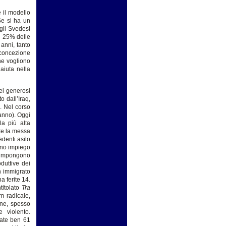
 il modello
Se si ha un
gli Svedesi
il 25% delle
anni, tanto
a concezione
he vogliono
aiuta nella
ei generosi
o dall’Iraq,
. Nel corso
’anno). Oggi
la più alta
nte la messa
denti asilo
ieno impiego
si impongono
oduttive dei
un immigrato
a ferite 14.
titolato
Tra
am radicale,
one, spesso
e violento.
icate ben 61