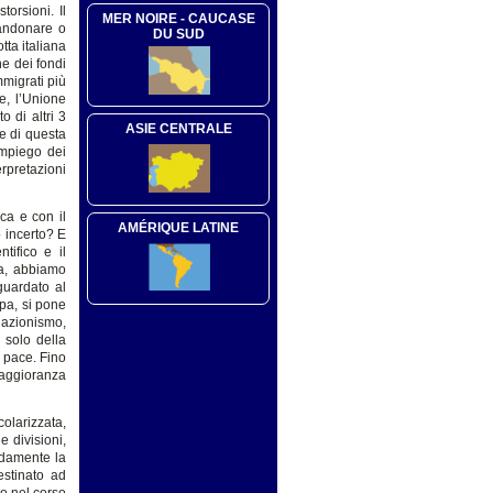
torsioni. Il
MER NOIRE - CAUCASE
bandonare o
DU SUD
otta italiana
ne dei fondi
mmigrati più
e, l’Unione
 di altri 3
ASIE CENTRALE
te di questa
impiego dei
rpretazioni
ca e con il
AMÉRIQUE LATINE
 incerto? E
ntifico e il
sa, abbiamo
guardato al
opa, si pone
lazionismo,
 solo della
a pace. Fino
maggioranza
colarizzata,
e divisioni,
ondamente la
estinato ad
to nel corso