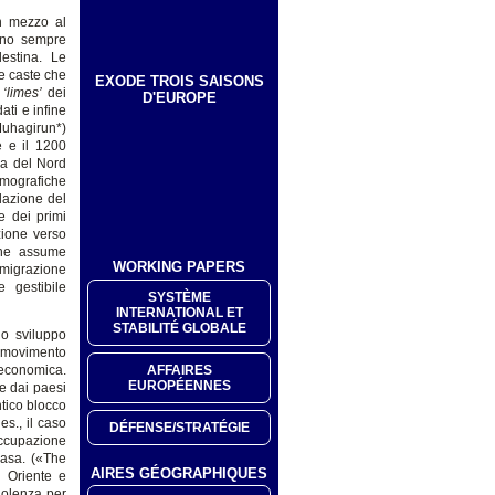
in mezzo al
anno sempre
lestina. Le
le caste che
EXODE TROIS SAISONS
l
‘limes’
dei
D'EUROPE
ati e infine
Muhagirun*)
e e il 1200
ca del Nord
mografiche
lazione del
e dei primi
zione verso
ione assume
WORKING PAPERS
mmigrazione
 gestibile
SYSTÈME
INTERNATIONAL ET
STABILITÉ GLOBALE
lo sviluppo
 movimento
AFFAIRES
 economica.
EUROPÉENNES
e dai paesi
ntico blocco
es., il caso
DÉFENSE/STRATÉGIE
occupazione
casa. («The
AIRES GÉOGRAPHIQUES
 Oriente e
violenza per