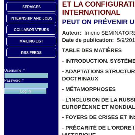
ET LA CONFIGURAT
SERVICES
INTERNATIONAL
INTERNSHIP AND JOBS
PEUT ON PRÉVENIR 
COLLABORATEURS
Auteur:
Irnerio SEMINATOR
Date de publication:
5/9/20
MAILING LIST
TABLE DES MATIÈRES
RSS FEEDS
- INTRODUCTION. SYSTÈM
- ADAPTATIONS STRUCTU
Username:
*
DOCTRINAUX
Password:
*
- MÉTAMORPHOSES
- L'INCLUSION DE LA RUS
EUROPÉENNE ET MONDIA
- FOYERS DE CRISES ET I
- PRÉCARITÉ DE L'ORDRE