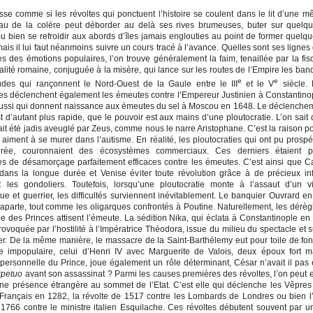
sse comme si les révoltes qui ponctuent l’histoire se coulent dans le lit d’une mê
eau de la colère peut déborder au delà ses rives brumeuses, buter sur quelq
u bien se refroidir aux abords d’îles jamais englouties au point de former quelq
ais il lui faut néanmoins suivre un cours tracé à l’avance. Quelles sont ses lignes
s des émotions populaires, l’on trouve généralement la faim, tenaillée par la fisc
scalité romaine, conjuguée à la misère, qui lance sur les routes de l’Empire les ba
e
e
des qui rançonnent le Nord-Ouest de la Gaule entre le III
et le V
siècle. 
es déclenchent également les émeutes contre l’Empereur Justinien à Constantino
aussi qui donnent naissance aux émeutes du sel à Moscou en 1648. Le déclenche
t d’autant plus rapide, que le pouvoir est aux mains d’une ploutocratie. L’on sait
ait été jadis aveuglé par Zeus, comme nous le narre Aristophane. C’est la raison po
s aiment à se murer dans l’autisme. En réalité, les ploutocraties qui ont pu prospé
rée, couronnaient des écosystèmes commerciaux. Ces derniers étaient 
 de désamorçage parfaitement efficaces contre les émeutes. C’est ainsi que C
dans la longue durée et Venise éviter toute révolution grâce à de précieux in
: les gondoliers. Toutefois, lorsqu’une ploutocratie monte à l’assaut d’un v
que et guerrier, les difficultés surviennent inévitablement. Le banquier Ouvrard en f
aparte, tout comme les oligarques confrontés à Poutine. Naturellement, les dérè
ée des Princes attisent l’émeute. La sédition Nika, qui éclata à Constantinople en
ovoquée par l’hostilité à l’Impératrice Théodora, issue du milieu du spectacle et 
uer. De la même manière, le massacre de la Saint-Barthélemy eut pour toile de fon
 impopulaire, celui d’Henri IV avec Marguerite de Valois, deux époux fort ma
 personnelle du Prince, joue également un rôle déterminant, César n’avait il pa
erpetuo
avant son assassinat ? Parmi les causes premières des révoltes, l’on peut e
’une présence étrangère au sommet de l’Etat. C’est elle qui déclenche les Vêpres 
 Français en 1282, la révolte de 1517 contre les Lombards de Londres ou bien 
1766 contre le ministre italien Esquilache. Ces révoltes débutent souvent par 