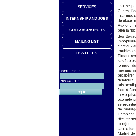
Tout se pa
SERVICES
Certes, l’
inconnus o
INTERNSHIP AND JOBS
de glace, m
Aux origine
COLLABORATEURS
bien la fi
des Bagau
impopulair
MAILING LIST
c’est eux 
troubles es
RSS FEEDS
Ploutos av
ses fidèle
longue du
mécanismes
Username:
*
prospérer 
délateurs 
Password:
*
aristocrati
face à Bon
la vie priv
exemple pr
se prostit
de mariage
L’ambition
dictator p
le rejet d
contre les
Madrid de 