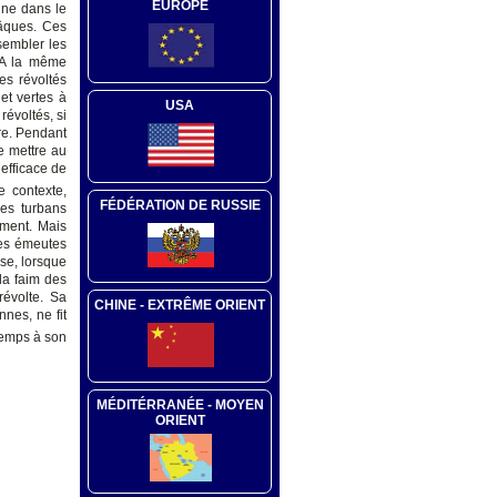
EUROPE
nne dans le
Pâques. Ces
ssembler les
. A la même
es révoltés
et vertes à
USA
révoltés, si
ire. Pendant
e mettre au
efficace de
e contexte,
FÉDÉRATION DE RUSSIE
les turbans
ement. Mais
des émeutes
rse, lorsque
la faim des
révolte. Sa
CHINE - EXTRÊME ORIENT
nes, ne fit
temps à son
MÉDITÉRRANÉE - MOYEN
ORIENT