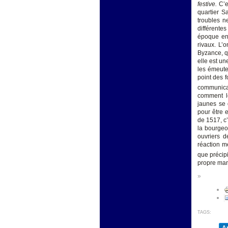
festive.
C’e
quartier S
troubles n
différente
époque en 
rivaux. L’
Byzance, qu
elle est un
les émeute
point des 
communicat
comment le
jaunes se 
pour être 
de 1517, c’
la bourgeo
ouvriers d
réaction m
que précipi
propre man
»
TAGS: