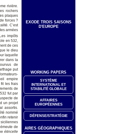
me rivière.
ues rochers
ues plaques
 de forces ?
EXODE TROIS SAISONS
alité. C’est
D'EUROPE
ndes armées
Les impôts
ple en 532,
ment de ces
 que le dieu
ur laquelle
rer dans la
pourvus de
arthage put
WORKING PAPERS
formateurs-
ieil empire
SYSTÈME
it les frais
INTERNATIONAL ET
glements de
STABILITÉ GLOBALE
 532 fut par
suspecte de
AFFAIRES
d un projet
EUROPÉENNES
l assortis.
s été nommé
DÉFENSE/STRATÉGIE
nfin retenir
siciliennes
l’émeute de
AIRES GÉOGRAPHIQUES
une
étincelle