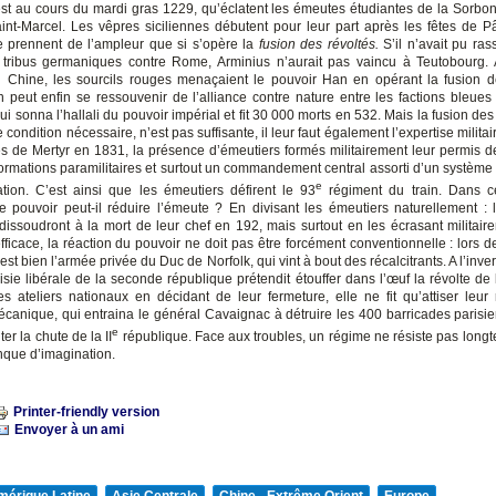
st au cours du mardi gras 1229, qu’éclatent les émeutes étudiantes de la Sorbo
aint-Marcel. Les vêpres siciliennes débutent pour leur part après les fêtes de 
e prennent de l’ampleur que si s’opère la
fusion des révoltés.
S’il n’avait pu ra
s tribus germaniques contre Rome, Arminius n’aurait pas vaincu à Teutobourg
Chine, les sourcils rouges menaçaient le pouvoir Han en opérant la fusion d
on peut enfin se ressouvenir de l’alliance contre nature entre les factions bleues 
i sonna l’hallali du pouvoir impérial et fit 30 000 morts en 532. Mais la fusion des 
e condition nécessaire, n’est pas suffisante, il leur faut également l’expertise milita
s de Mertyr en 1831, la présence d’émeutiers formés militairement leur permis d
formations paramilitaires et surtout un commandement central assorti d’un système 
e
ion. C’est ainsi que les émeutiers défirent le 93
régiment du train. Dans c
 pouvoir peut-il réduire l’émeute ? En divisant les émeutiers naturellement : 
dissoudront à la mort de leur chef en 192, mais surtout en les écrasant militair
efficace, la réaction du pouvoir ne doit pas être forcément conventionnelle : lors 
est bien l’armée privée du Duc de Norfolk, qui vint à bout des récalcitrants. A l’inve
isie libérale de la seconde république prétendit étouffer dans l’œuf la révolte de 
es ateliers nationaux en décidant de leur fermeture, elle ne fit qu’attiser leur 
écanique, qui entraina le général Cavaignac à détruire les 400 barricades parisien
e
ter la chute de la II
république. Face aux troubles, un régime ne résiste pas long
que d’imagination.
Printer-friendly version
Envoyer à un ami