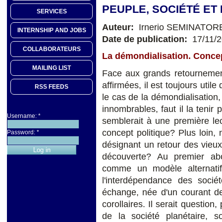
PEUPLE, SOCIÉTÉ ET
SERVICES
Auteur:
Irnerio SEMINATOR
INTERNSHIP AND JOBS
Date de publication:
17/11/
COLLABORATEURS
La démondialisation. Conce
MAILING LIST
Face aux grands retournemen
affirmées, il est toujours uti
RSS FEEDS
le cas de la démondialisation
innombrables, faut il la tenir 
Username:
*
semblerait à une première 
concept politique? Plus loin,
Password:
*
désignant un retour des vieux
découverte? Au premier abo
comme un modèle alternatif
l'interdépendance des socié
échange, née d'un courant de
corollaires. Il serait question
de la société planétaire, s