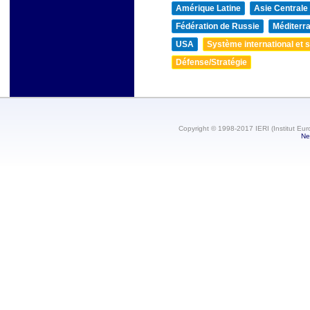
Amérique Latine
Asie Centrale
Fédération de Russie
Méditerra
USA
Système international et st
Défense/Stratégie
Copyright © 1998-2017 IERI (Institut Eur
Ne