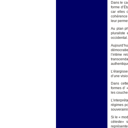
Dans le ca
forme d’Éta
car elles 
cohérence 
leur permet
Au plan ph
pluraliste
occidental.
Aujourd’hui
démocratie
l’intime r
transcenda
authentiqu
L’élargiss
d’une visio
Dans cette
formes d’ «
les couches
L’interpré
régimes pol
souverainis
Si le « mod
céleste» s
représenter