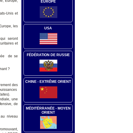
ue, Europe,
EUROPE
ats-Unis et
’Europe, les
USA
qui seront
ritaires et
FÉDÉRATION DE RUSSIE
orcée de se
nant ?
CHINE - EXTRÊME ORIENT
rrement des
puissances
aites).
ndiale, une
fensive, de
MÉDITÉRRANÉE - MOYEN
ORIENT
t au niveau
 promouvant,