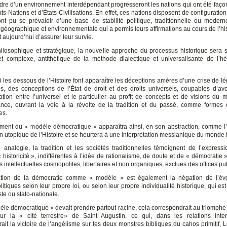
dre d’un environnement interdépendant progresseront les nations qui ont été faç
ts-Nations et d’États-Civilisations. En effet, ces nations disposent de configuratio
ont pu se prévaloir d’une base de stabilité politique, traditionnelle ou modern
géographique et environnementale qui a permis leurs affirmations au cours de l’hist
 aujourd’hui d’assurer leur survie.
ilosophique et stratégique, la nouvelle approche du processus historique sera 
 et complexe, antithétique de la méthode dialectique et universalisante de l’h
 les dessous de l’Histoire font apparaître les déceptions amères d’une crise de lé
s, des conceptions de l’État de droit et des droits universels, coupables d’avo
elation entre l’universel et le particulier au profit de concepts et de visions du
nce, ouvrant la voie à la révolte de la tradition et du passé, comme formes d’
es.
ement du « modèle démocratique » apparaîtra ainsi, en son abstraction, comme l
n utopique de l’Histoire et se heurtera à une interprétation messianique du monde 
 analogie, la tradition et les sociétés traditionnelles témoignent de l’expressi
 historicité », indifférentes à l’idée de rationalisme, de doute et de « démocratie 
 intellectuelles cosmopolites, libertaires et non organiques, exclues des offices pub
tation de la démocratie comme « modèle » est également la négation de l’év
itiques selon leur propre loi, ou selon leur propre individualité historique, qui e
te ou stato-nationale.
èle démocratique » devait prendre partout racine, cela correspondrait au triomphe 
ur la « cité terrestre» de Saint Augustin, ce qui, dans les relations inter
ait la victoire de l’angélisme sur les deux monstres bibliques du cahos primitif, 