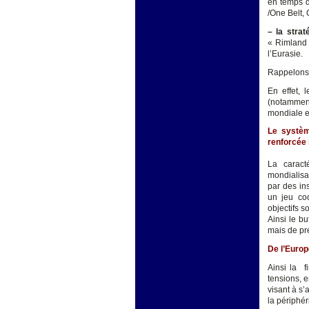
en temps d
/One Belt, 
– la stra
« Rimland 
l’Eurasie.
Rappelons 
En effet, 
(notamment
mondiale e
Le systè
renforcée 
La caract
mondialisa
par des ins
un jeu coo
objectifs s
Ainsi le b
mais de pré
De l’Europ
Ainsi la f
tensions, e
visant à s’
la périphé