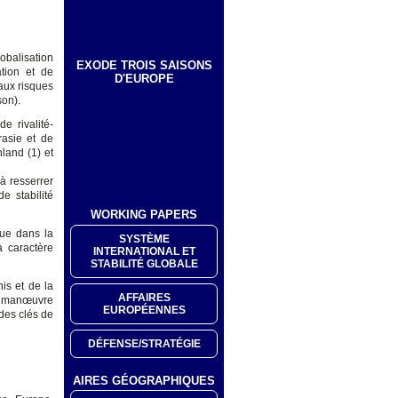
lobalisation
EXODE TROIS SAISONS
ation et de
D'EUROPE
 aux risques
son).
e rivalité-
rasie et de
land (1) et
 à resserrer
e stabilité
WORKING PAPERS
que dans la
SYSTÈME
à caractère
INTERNATIONAL ET
STABILITÉ GLOBALE
is et de la
AFFAIRES
de manœuvre
EUROPÉENNES
 des clés de
DÉFENSE/STRATÉGIE
AIRES GÉOGRAPHIQUES