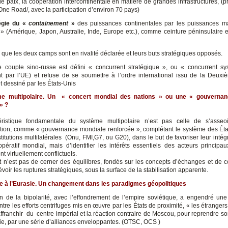
e paix, la coopération intercontinentale en matière de grandes infrastructures, (
One Road/, avec la participation d’environ 70 pays)
tégie du «
containement
»
des puissances continentales par les puissances m
» (Amérique, Japon, Australie, Inde, Europe etc.), comme ceinture péninsulaire e
que les deux camps sont en rivalité déclarée et leurs buts stratégiques opposés.
le couple sino-russe est défini « concurrent stratégique », ou « concurrent s
 par l’UE) et refuse de se soumettre à l’ordre international issu de la Deux
t dessiné par les États-Unis
me multipolaire. Un
«
concert mondial des nations » ou une « gouvernan
» ?
éristique fondamentale du système multipolaire n’est pas celle de s’asseo
tion, comme « gouvernance mondiale renforcée », complétant le système des Éta
titutions multilatérales (Onu, FMI,G7, ou G20), dans le but de favoriser leur inté
pératif mondial, mais d’identifier les intérêts essentiels des acteurs principau
ont virtuellement conflictuels.
ut n’est pas de cerner des équilibres, fondés sur les concepts d’échanges et de c
voir les ruptures stratégiques, sous la surface de la stabilisation apparente.
e à l’Eurasie. Un changement dans les paradigmes géopolitiques
in de la bipolarité, avec l’effondrement de l’empire soviétique, a engendré un
ntre les efforts centrifuges mis en œuvre par les États de proximité, « les étranger
affranchir du centre impérial et la réaction contraire de Moscou, pour reprendre so
rie, par une série d’alliances enveloppantes. (OTSC, OCS )