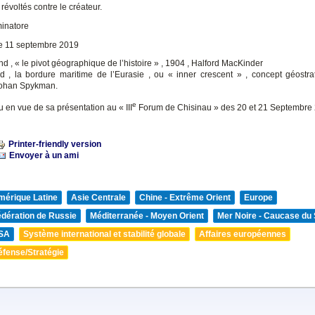
évoltés contre le créateur.
minatore
le 11 septembre 2019
nd , « le pivot géographique de l’histoire » , 1904 , Halford MacKinder
d , la bordure maritime de l’Eurasie , ou « inner crescent » , concept géostr
Johan Spykman.
e
 en vue de sa présentation au « III
Forum de Chisinau » des 20 et 21 Septembre
Printer-friendly version
Envoyer à un ami
mérique Latine
Asie Centrale
Chine - Extrême Orient
Europe
édération de Russie
Méditerranée - Moyen Orient
Mer Noire - Caucase du
SA
Système international et stabilité globale
Affaires européennes
éfense/Stratégie