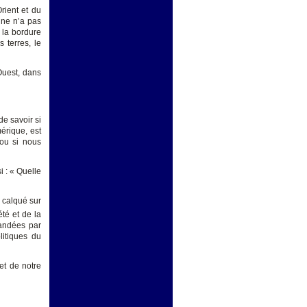
rient et du
nne n’a pas
r la bordure
 terres, le
’Ouest, dans
de savoir si
érique, est
 ou si nous
i : « Quelle
 calqué sur
té et de la
candées par
litiques du
et de notre