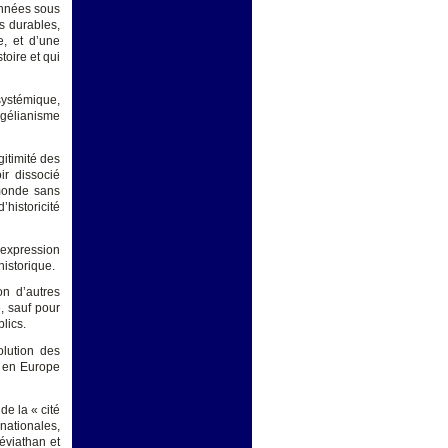
onnées sous
ns durables,
e, et d’une
oire et qui
systémique,
égélianisme
gitimité des
ir dissocié
 monde sans
historicité
’expression
historique.
on d’autres
», sauf pour
lics.
olution des
st en Europe
de la « cité
nationales,
Léviathan et