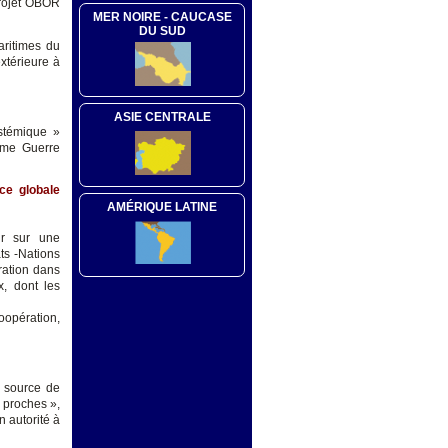
projet OBOR
MER NOIRE - CAUCASE
DU SUD
aritimes du
xtérieure à
ASIE CENTRALE
ystémique »
ième Guerre
ce globale
AMÉRIQUE LATINE
ir sur une
ts -Nations
gration dans
x, dont les
oopération,
e source de
s proches »,
n autorité à