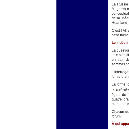
La Russie 
Maghreb ma
conceptuali
de la Médi
Heartland, 
C’est l’All
cette imme
Le « décli
La question
la « stabi
en train d
sommes con
L’interroga
forme prend
La forme, 
e
le XX
sièc
figure de 
quatre gra
monde occi
Chacun de 
forum.
À qui appar