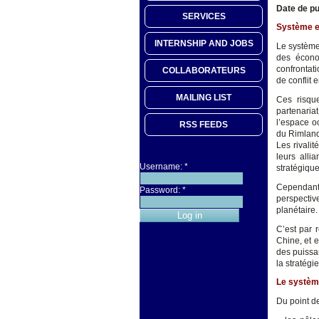
Date de pu
SERVICES
Système e
INTERNSHIP AND JOBS
Le système 
des économ
confrontati
COLLABORATEURS
de conflit 
MAILING LIST
Ces risque
partenaria
l’espace o
RSS FEEDS
du Rimland
Les rivalit
leurs alli
Username:
*
stratégiqu
Cependant,
Password:
*
perspectiv
planétaire.
C’est par 
Chine, et 
des puissan
la stratég
Le système
Du point d