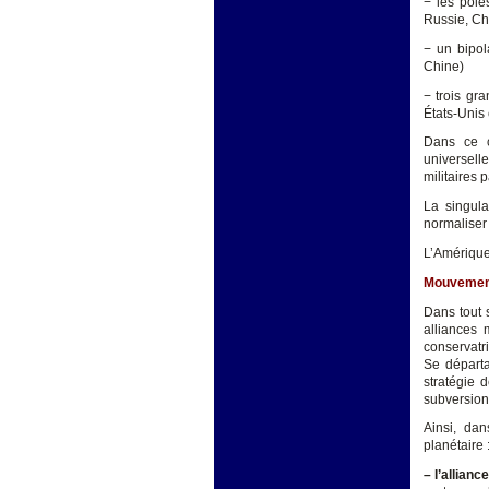
− les pôle
Russie, Ch
− un bipol
Chine)
− trois gra
États-Unis 
Dans ce c
universell
militaires 
La singula
normaliser 
L’Amérique
Mouvements
Dans tout 
alliances
conservatri
Se départa
stratégie 
subversion 
Ainsi, dan
planétaire 
– l’allianc