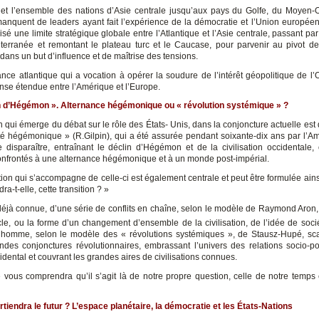
et l’ensemble des nations d’Asie centrale jusqu’aux pays du Golfe, du Moyen-O
nquent de leaders ayant fait l’expérience de la démocratie et l’Union europée
sé une limite stratégique globale entre l’Atlantique et l’Asie centrale, passant pa
terranée et remontant le plateau turc et le Caucase, pour parvenir au pivot des
dans un but d’influence et de maîtrise des tensions.
iance atlantique qui a vocation à opérer la soudure de l’intérêt géopolitique de l
nse étendue entre l’Amérique et l’Europe.
n d’Hégémon ». Alternance hégémonique ou « révolution systémique » ?
 qui émerge du débat sur le rôle des États- Unis, dans la conjoncture actuelle est 
lité hégémonique » (R.Gilpin), qui a été assurée pendant soixante-dix ans par l’Am
e disparaître, entraînant le déclin d’Hégémon et de la civilisation occidentale,
frontés à une alternance hégémonique et à un monde post-impérial.
tion qui s’accompagne de celle-ci est également centrale et peut être formulée ains
ra-t-elle, cette transition ? »
déjà connue, d’une série de conflits en chaîne, selon le modèle de Raymond Aron,
le, ou la forme d’un changement d’ensemble de la civilisation, de l’idée de socié
l’homme, selon le modèle des « révolutions systémiques », de Stausz-Hupé, s
ndes conjonctures révolutionnaires, embrassant l’univers des relations socio-po
dental et couvrant les grandes aires de civilisations connues.
vous comprendra qu’il s’agit là de notre propre question, celle de notre temps 
tiendra le futur ?
L’espace planétaire, la démocratie et les États-Nations