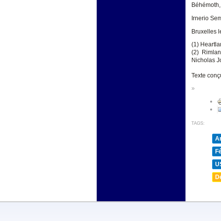
Béhémoth, r
Irnerio Se
Bruxelles 
(1) Heartla
(2) Rimlan
Nicholas 
Texte conçu
»
TAGS:
A
F
U
D