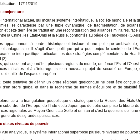
blication:
17/11/2019
t conjoncture
international actuel, qui inclut le système interétatique, la société mondiale et la g
ies, se caractérise par une triple dynamique, de fragmentation, de polaris
on et cette dernière se traduit en une reconfiguration des alliances militaires, face
entre la Chine, les États-Unis et la Russie, confrontés au piège de Thucydide (G.Alli
s appartiennent à l’ordre historique et instaurent une politique ambivalente, d
t et antagonisme. Il s’agit d’une politique qui a pour enjeu le contrôle de l’Eu
céanique indo-pacifique, articulant les deux stratégies complémentaires du Hearth
.(2).
és, qui secouent aujourd’hui plusieurs régions du monde, ont forcé l’Est et l’Ouest
ances militaires et à s’interroger sur un nouveau projet de sécurité en Europe, d
e et d’unité de l’espace européen.
 toute tentative de définir un ordre régional quelconque ne peut être conçue 
e d’un ordre global et dans la recherche de formes d’équilibre et de stabilité 
référence à la triangulation géopolitique et stratégique de la Russie, des États-Un
en subordre, de l’Europe, de l’Inde et du Japon que doit être comprise la liberté 
ces régionales au Moyen-Orient, au Golfe et en Iran et c’est là que se situe l’une
ie générale des grandes puissances.
 et ses niveaux de pouvoir
e vue analytique, le système international superpose plusieurs niveaux de pouvoir :