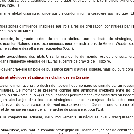
s de puissances classiques, pluricentriques et virtuellement conflictuels (Amériq
ine, Inde…)
arisme global dissimulé, fondé sur un condominium à caractère asymétrique (Ét
ndes zones d’influence, inspirées par trois aires de civilisation, constituées par l
et l’Empire du Milieu.
ontexte, la grande scène du monde abritera une multitude de stratégies, 
es pour les Nations unies, économiques pour les institutions de Bretton Woods, sécu
par le système des alliances régionales (Otan).
rité géopolitique des États-Unis, la grande île du monde, est qu’elle sera f
dans l’immense étendue de l’Eurasie, centre de gravité de l’Histoire.
 deviendra-t-elle un pôle de puissance parmi d’autres, disputé, mais toujours domi
 stratégiques et antinomies d’alliances en Eurasie
système international, le déclin de l’acteur hégémonique se signale par un resse
 militaires. Ce moment se présente comme une antinomie d’options entre les 
ces (ou du « statu quo ») et les puissances perturbatrices (révisionnistes ou insatisf
gent ainsi aujourd’hui les deux stratégies des acteurs majeurs de la scène mo
défensive, de stabilisation et de vigilance active pour l’Ouest et une stratégie of
et de remise en cause de la hiérarchie de puissance, pour l’Est.
s la conjoncture actuelle, deux mouvements stratégiques rivaux s’esquissen
:
e sino-russe
, assurant l’autonomie stratégique du Hearthland, en cas de conflit et