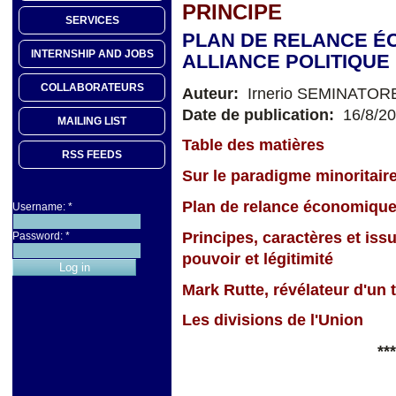
PRINCIPE
SERVICES
PLAN DE RELANCE É
INTERNSHIP AND JOBS
ALLIANCE POLITIQUE 
COLLABORATEURS
Auteur:
Irnerio SEMINATOR
Date de publication:
16/8/2
MAILING LIST
Table des matières
RSS FEEDS
Sur le paradigme minoritair
Plan de relance économique 
Username:
*
Principes, caractères et iss
Password:
*
pouvoir et légitimité
Mark Rutte, révélateur d'un 
Les divisions de l'Union
***