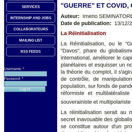
"GUERRE" ET COVID
SERVICES
Auteur:
Irnerio SEMINATOR
INTERNSHIP AND JOBS
Date de publication:
13/12/
COLLABORATEURS
La Réinitialisation
MAILING LIST
La Réinitialisation, ou le "
"Davos", phare du globalisme
RSS FEEDS
international, améliorer le cap
planétaires et esquisser un n
Username:
*
la théorie du complot, il s'agi
de contrôle, de manipulatio
Password:
*
population, sur fonds de pand
réformiste et multilatéraliste
souverainiste et multipolarist
La réinitialisation serait a
secret inavouable des globalis
se constitue autour d'un pro