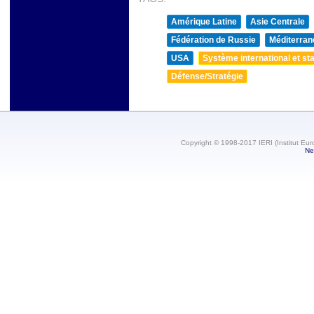
Amérique Latine
Asie Centrale
Fédération de Russie
Méditerran
USA
Système international et sta
Défense/Stratégie
Copyright © 1998-2017 IERI (Institut Eur
Ne