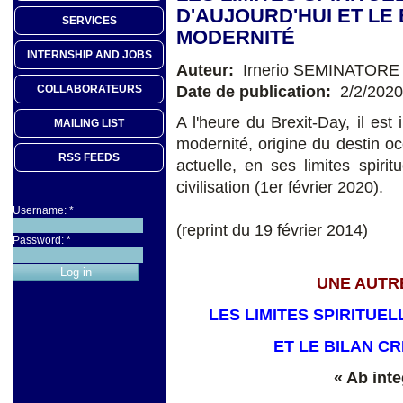
D'AUJOURD'HUI ET LE 
SERVICES
MODERNITÉ
INTERNSHIP AND JOBS
Auteur:
Irnerio SEMINATORE
Date de publication:
2/2/2020
COLLABORATEURS
A l'heure du Brexit-Day, il est i
MAILING LIST
modernité, origine du destin oc
RSS FEEDS
actuelle, en ses limites spiri
civilisation (1er février 2020).
Username:
*
(reprint du 19 février 2014)
Password:
*
UNE AUTRE
LES LIMITES SPIRITUE
ET LE BILAN C
« Ab inte