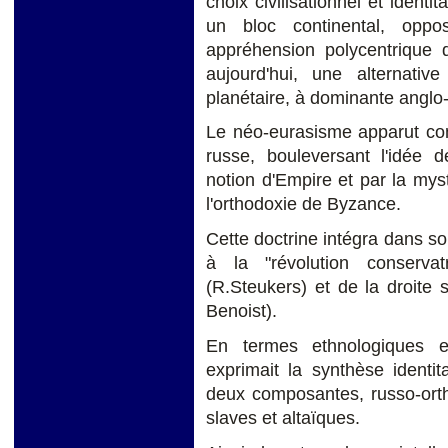
choix civilisationnel et ident
un bloc continental, opp
appréhension polycentrique 
aujourd'hui, une alternativ
planétaire, à dominante anglo
Le néo-eurasisme apparut c
russe, bouleversant l'idée d
notion d'Empire et par la myst
l'orthodoxie de Byzance.
Cette doctrine intégra dans s
à la "révolution conserv
(R.Steukers) et de la droite 
Benoist).
En termes ethnologiques e
exprimait la synthèse identit
deux composantes, russo-ort
slaves et altaïques.