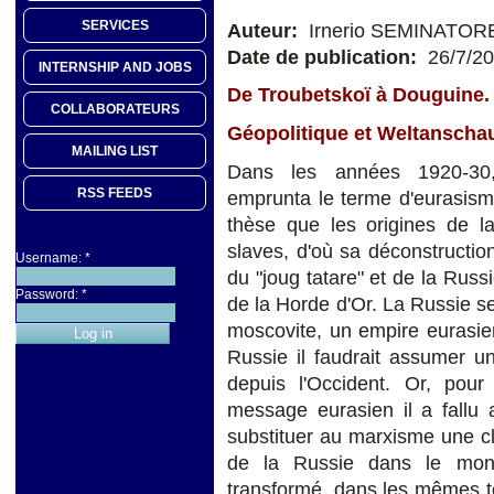
SERVICES
Auteur:
Irnerio SEMINATOR
Date de publication:
26/7/2
INTERNSHIP AND JOBS
De Troubetskoï à Douguine.
COLLABORATEURS
Géopolitique et Weltanscha
MAILING LIST
Dans les années 1920-30, 
RSS FEEDS
emprunta le terme d'eurasisme 
thèse que les origines de l
slaves, d'où sa déconstruction 
Username:
*
du "joug tatare" et de la Russi
Password:
*
de la Horde d'Or. La Russie se
moscovite, un empire eurasien
Russie il faudrait assumer un
depuis l'Occident. Or, pour
message eurasien il a fallu 
substituer au marxisme une clé 
de la Russie dans le mond
transformé, dans les mêmes t