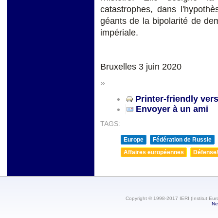
catastrophes, dans l'hypothè
géants de la bipolarité de de
impériale.
Bruxelles 3 juin 2020
»
Printer-friendly ver
Envoyer à un ami
TAGS:
Europe
Fédération de Russie
Affaires européennes
Défense/
Copyright © 1998-2017 IERI (Institut Eur
Ne