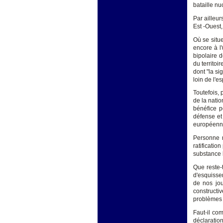
bataille nu
Par ailleur
Est -Ouest,
Où se situe
encore à l'
bipolaire 
du territoi
dont "la si
loin de l'e
Toutefois, 
de la nati
bénéfice p
défense et
européenne
Personne n
ratificatio
substance l
Que reste-
d'esquisse
de nos jou
constructi
problèmes e
Faut-il co
déclaratio