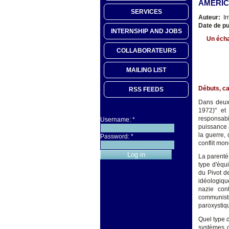
AMÉRIC
SERVICES
Auteur:
Ir
Date de pu
INTERNSHIP AND JOBS
Un écha
COLLABORATEURS
MAILING LIST
Débuts, c
RSS FEEDS
Dans deux 
1972)" et 
responsabil
Username:
*
puissance a
la guerre,
Password:
*
conflit mon
La parenté 
type d'équ
du Pivot d
idéologiqu
nazie con
communiste.
paroxystiqu
Quel type d
systèmes d