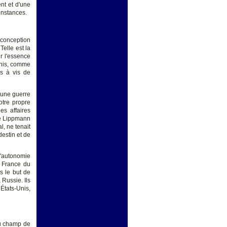
ent et d'une
constances.
 conception
Telle est la
r l'essence
Unis, comme
is à vis de
 une guerre
otre propre
es affaires
de Lippmann
, ne tenait
estin et de
d'autonomie
a France du
s le but de
 Russie. Ils
États-Unis,
du champ de