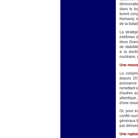
démocratie 
dans le bu
furent con
Namara), et
de la batai
La stratég
extrêmes d
deux Grand
de stabilit
à la doctr
nucléaire, 
Une nouvel
La conjonc
depuis 201
puissance d
remettant e
d'autres a
atlantique
d'une issue
Or, pour é
conflit nu
généraux f
par dérive
Une ruptur