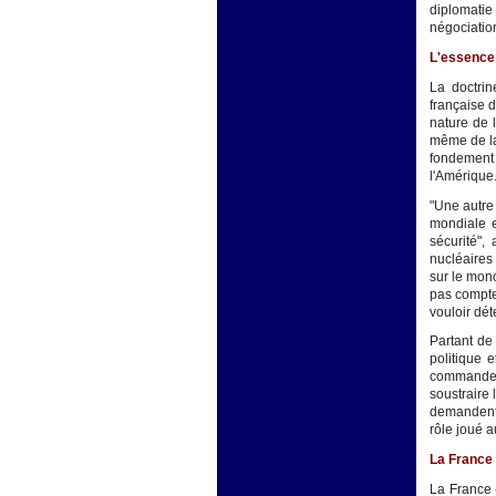
diplomatie 
négociation
L'essence 
La doctrin
française d
nature de 
même de la
fondement 
l'Amérique
"Une autre
mondiale e
sécurité",
nucléaires
sur le mon
pas compte
vouloir dét
Partant de
politique 
commandeme
soustraire 
demandent 
rôle joué a
La France 
La France 