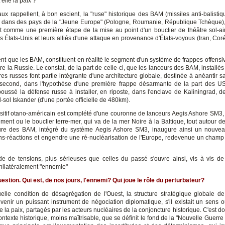
 elle la paix ?
ux rappellent, à bon escient, la "ruse" historique des BAM (missiles anti-balistiqu
on dans des pays de la "Jeune Europe" (Pologne, Roumanie, République Tchèque)
nt comme une première étape de la mise au point d'un bouclier de théâtre sol-air
es États-Unis et leurs alliés d'une attaque en provenance d'États-voyous (Iran, Cor
ent que les BAM, constituent en réalité le segment d'un système de frappes offensiv
re la Russie. Le constat, de la part de celle-ci, que les lanceurs des BAM, installés
ères russes font partie intégrante d'une architecture globale, destinée à anéantir 
second, dans l'hypothèse d'une première frappe désarmante de la part des U
poussé la défense russe à installer, en riposte, dans l'enclave de Kaliningrad, d
-sol Iskander (d'une portée officielle de 480km).
ositif otano-américain est complété d'une couronne de lanceurs Aegis Ashore SM3, 
ment ou le bouclier terre-mer, qui va de la mer Noire à la Baltique, tout autour d
ture des BAM, intégré du système Aegis Ashore SM3, inaugure ainsi un nouve
ns-réactions et engendre une ré-nucléarisation de l'Europe, redevenue un champ 
e de tensions, plus sérieuses que celles du passé s'ouvre ainsi, vis à vis de
nilatéralement "ennemie"
uestion. Qui est, de nos jours, l'ennemi? Qui joue le rôle du perturbateur?
uelle condition de désagrégation de l'Ouest, la structure stratégique globale de 
evenir un puissant instrument de négociation diplomatique, s'il existait un sens 
 la paix, partagés par les acteurs nucléaires de la conjoncture historique. C'est 
texte historique, moins maîtrisable, que se définit le fond de la "Nouvelle Guerre