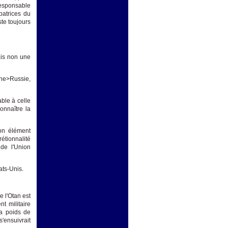
 responsable
patrices du
ste toujours
ais non une
ogne>Russie,
ble à celle
onnaître la
son élément
rétionnalité
de l'Union
ats-Unis.
e l'Otan est
t militaire
la poids de
'ensuivrait