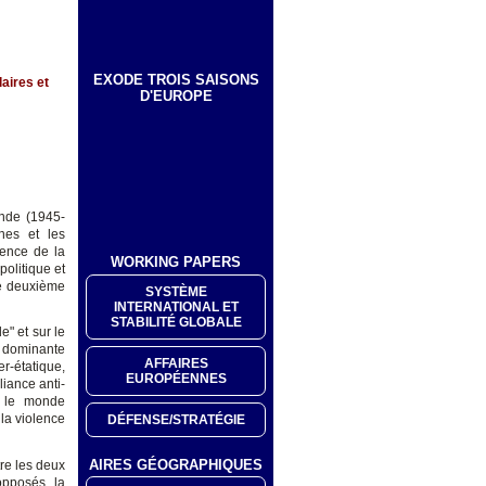
EXODE TROIS SAISONS
aires et
D'EUROPE
onde (1945-
ines et les
rgence de la
WORKING PAPERS
politique et
le deuxième
SYSTÈME
INTERNATIONAL ET
STABILITÉ GLOBALE
e" et sur le
e dominante
AFFAIRES
r-étatique,
EUROPÉENNES
iance anti-
t le monde
 la violence
DÉFENSE/STRATÉGIE
AIRES GÉOGRAPHIQUES
tre les deux
opposés, la