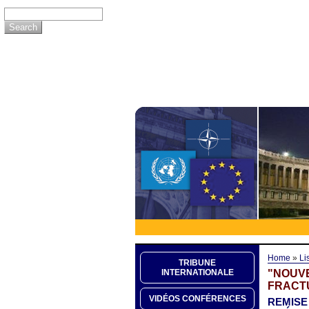
Home
»
Li
TRIBUNE
"NOUV
INTERNATIONALE
FRACT
VIDÉOS CONFÉRENCES
REMISE