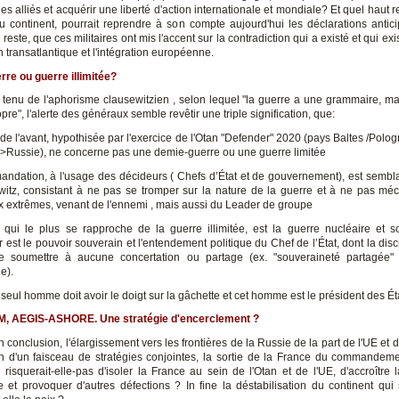
 les alliés et acquérir une liberté d'action internationale et mondiale? Et quel haut
du continent, pourrait reprendre à son compte aujourd'hui les déclarations antici
 reste, que ces militaires ont mis l'accent sur la contradiction qui a existé et qui exi
en transatlantique et l'intégration européenne.
re ou guerre illimitée?
 tenu de l'aphorisme clausewitzien , selon lequel "la guerre a une grammaire, m
pre", l'alerte des généraux semble revêtir une triple signification, que:
e de l'avant, hypothisée par l'exercice de l'Otan "Defender" 2020 (pays Baltes /Pol
>Russie), ne concerne pas une demie-guerre ou une guerre limitée
andation, à l'usage des décideurs ( Chefs d’État et de gouvernement), est sembla
itz, consistant à ne pas se tromper sur la nature de la guerre et à ne pas méc
 extrêmes, venant de l'ennemi , mais aussi du Leader de groupe
, qui le plus se rapproche de la guerre illimitée, est la guerre nucléaire et 
est le pouvoir souverain et l'entendement politique du Chef de l’État, dont la disc
e soumettre à aucune concertation ou partage (ex. "souveraineté partagée" 
e).
 seul homme doit avoir le doigt sur la gâchette et cet homme est le président des Ét
, AEGIS-ASHORE. Une stratégie d'encerclement ?
 conclusion, l'élargissement vers les frontières de la Russie de la part de l'UE et d
on d'un faisceau de stratégies conjointes, la sortie de la France du commandemen
e risquerait-elle-pas d'isoler la France au sein de l'Otan et de l'UE, d'accroître 
e et provoquer d'autres défections ? In fine la déstabilisation du continent qui s