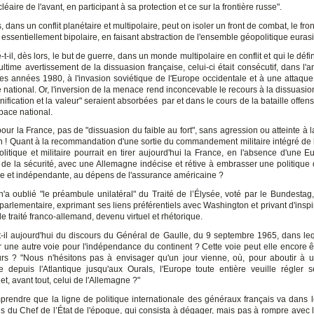
cléaire de l'avant, en participant à sa protection et ce sur la frontière russe".
s, dans un conflit planétaire et multipolaire, peut on isoler un front de combat, le fr
 essentiellement bipolaire, en faisant abstraction de l'ensemble géopolitique euras
-t-il, dès lors, le but de guerre, dans un monde multipolaire en conflit et qui le défi
ultime avertissement de la dissuasion française, celui-ci était consécutif, dans l
des années 1980, à l'invasion soviétique de l'Europe occidentale et à une attaqu
re national. Or, l'inversion de la menace rend inconcevable le recours à la dissuasio
gnification et la valeur" seraient absorbées par et dans le cours de la bataille offe
space national.
pour la France, pas de "dissuasion du faible au fort", sans agression ou atteinte à l
on ! Quant à la recommandation d'une sortie du commandement militaire intégré de l
olitique et militaire pourrait en tirer aujourd'hui la France, en l'absence d'une E
 de la sécurité, avec une Allemagne indécise et rétive à embrasser une politique
 et indépendante, au dépens de l'assurance américaine ?
'a oublié "le préambule unilatéral" du Traité de l’Élysée, voté par le Bundestag,
n parlementaire, exprimant ses liens préférentiels avec Washington et privant d'inspi
e traité franco-allemand, devenu virtuel et rhétorique.
t-il aujourd'hui du discours du Général de Gaulle, du 9 septembre 1965, dans lequ
r une autre voie pour l'indépendance du continent ? Cette voie peut elle encore êt
rs ? "Nous n'hésitons pas à envisager qu'un jour vienne, où, pour aboutir à 
ve depuis l'Atlantique jusqu'aux Ourals, l'Europe toute entière veuille régler 
t, avant tout, celui de l'Allemagne ?"
mprendre que la ligne de politique internationale des généraux français va dans 
ns du Chef de l’État de l'époque, qui consista à dégager, mais pas à rompre avec l