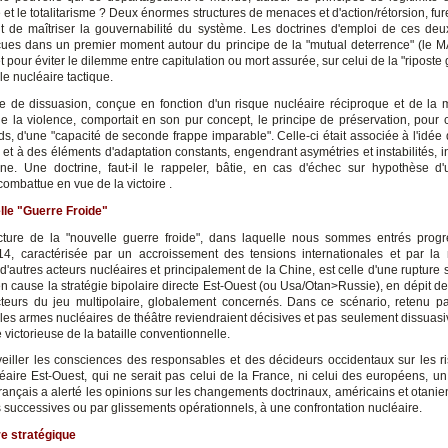
et le totalitarisme ? Deux énormes structures de menaces et d'action/rétorsion, fur
t de maîtriser la gouvernabilité du système. Les doctrines d'emploi de ces de
çues dans un premier moment autour du principe de la "mutual deterrence" (le
 pour éviter le dilemme entre capitulation ou mort assurée, sur celui de la "riposte
lle nucléaire tactique.
ie de dissuasion, conçue en fonction d'un risque nucléaire réciproque et de la
e la violence, comportait en son pur concept, le principe de préservation, pour
s, d'une "capacité de seconde frappe imparable". Celle-ci était associée à l'idée d
é et à des éléments d'adaptation constants, engendrant asymétries et instabilités, 
ine. Une doctrine, faut-il le rappeler, bâtie, en cas d'échec sur hypothèse d
combattue en vue de la victoire .
le "Guerre Froide"
ture de la "nouvelle guerre froide", dans laquelle nous sommes entrés prog
4, caractérisée par un accroissement des tensions internationales et par l
'autres acteurs nucléaires et principalement de la Chine, est celle d'une rupture 
n cause la stratégie bipolaire directe Est-Ouest (ou Usa/Otan>Russie), en dépit de
cteurs du jeu multipolaire, globalement concernés. Dans ce scénario, retenu par
, les armes nucléaires de théâtre reviendraient décisives et pas seulement dissuasi
 victorieuse de la bataille conventionnelle.
veiller les consciences des responsables et des décideurs occidentaux sur les r
cléaire Est-Ouest, qui ne serait pas celui de la France, ni celui des européens, u
rançais a alerté les opinions sur les changements doctrinaux, américains et otanie
s successives ou par glissements opérationnels, à une confrontation nucléaire.
e stratégique