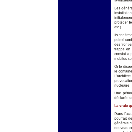
favoriserait
Les généra
installati
initialeme
protéger l
etc.).
Ils confirm
pointé cont
des fronti
frappe en 
constat a 
mobiles sol
Or le disp
le containe
L'architec
provocatio
nucléaire.
Une périod
déclarée u
La vraie q
Dans l'act
pourrait d
générale de
nouveau con