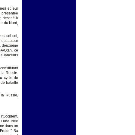
es) et leur
, présentée
, destiné à
ée du Nord,
es, sol-sol,
 tout autour
sa deuxième
SA/Otan, ce
es lanceurs
constituant
e la Russie.
au cycle de
de bataille
 la Russie,
l'Occident,
ou une idée
donc dans un
 Froide". Sa