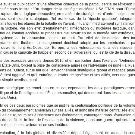
ce sujet, la publication d' une réflexion collective de la part du cercle de réflexion
entée sous le titre : "Du danger de la stratégie nucléaire USA-OTAN pour l'Euro
i rupture de la logique dissuasive, en matière de stratégie est d'ordre tactique, m
es sont d'ordre stratégique. Tel est le cas de la "riposte graduée", intégran
ans toutes les étapes de la bataille de l'avant, influant immédiatement sur l'attrition
la victoire. Par son effet d’entraînement, l'intégration du nucléaire tactique, da
nel de combat accélère le processus clausewitzien de la montée aux extrêmes,
système de la dissuasion comme un tout. Par effet de l'interaction des fo
endance des théâtres, le changement doctrinal adopté par les américains et par
, ouvre le front Est-Ouest de l'Europe, à des vulnérabilités et à des risques p
n cause la capacité de frappe en second de l'adversaire, qui est la clé de la dissua
s des exercices annuels depuis 2016 et en particulier dans l'exercice "Defende
es États-Unis, forcent la prise de conscience auprès de l'adversaire désigné (la Rus
ns de l'Ouest, sur le fait que l'environnement stratégique global et l'espace plan
ité s'est aggravé et qu'il entraîne le leader de système et ses alliés, vers une guer
n simple avertissement.
ure stratégique ne remet pas en cause, cependant, les deux paradigmes essent
itique et de l'intelligence de l’État personnalisé, qui demeurent dans les mains du 
États-Unis).
tir de ces deux paradigmes que se justifie la centralisation politique de la volonté 
ité du commandement américain sur ses alliés, et donc une maîtrise centralisée et u
e. Les deux, soumises à l'évidence des événements, convergent dans l'évaluation de
s du conflit et, in fine, de l'escalade de la violence, dans une guerre qui serait 
multiple, en ses acteurs et en ses théâtres.
valuation, à la fois globale et diversifiée, dépend également, en amont, la con