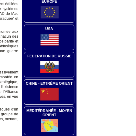
EUROPE
ent édifiées
ux systèmes
 MAD de Mac
 graduée" et
USA
 montée aux
 chacun des
e parité et
intrinsèques
'une guerre
FÉDÉRATION DE RUSSIE
ressivement
a montée en
stratégique,
CHINE - EXTRÊME ORIENT
 l'existence
 l'Alliance
ves, en vue
isques d'un
MÉDITÉRRANÉE - MOYEN
n groupe de
ORIENT
ns, menant,