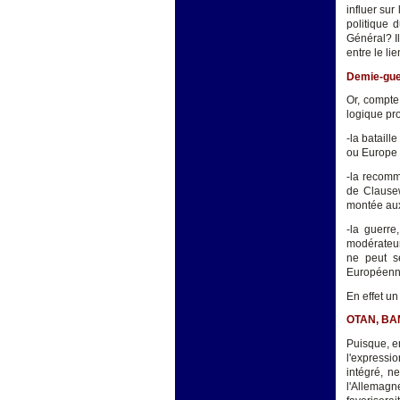
influer sur
politique 
Général? Il
entre le li
Demie-guer
Or, compte
logique pro
-la bataill
ou Europe 
-la recomm
de Clausew
montée aux
-la guerre
modérateur 
ne peut s
Européenn
En effet un
OTAN, BAM
Puisque, en
l'expressi
intégré, n
l'Allemagn