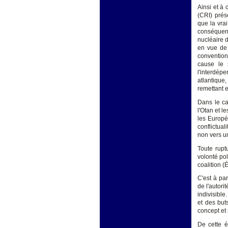
Ainsi et à 
(CRI) prés
que la vra
conséquenc
nucléaire d
en vue de 
convention
cause le 
l'interdép
atlantique
remettant e
Dans le ca
l'Otan et l
les Europée
conflictual
non vers u
Toute rupt
volonté pol
coalition (
C'est à par
de l'autor
indivisibl
et des but
concept et 
De cette é