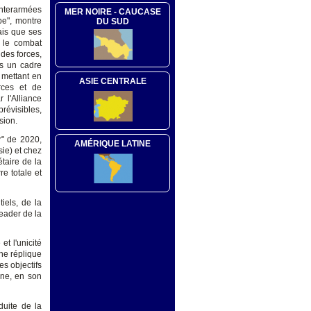
 interarmées
MER NOIRE - CAUCASE
pe", montre
DU SUD
ais que ses
t le combat
 des forces,
ns un cadre
 mettant en
ASIE CENTRALE
rces et de
 l'Alliance
révisibles,
sion.
r" de 2020,
AMÉRIQUE LATINE
sie) et chez
étaire de la
re totale et
iels, de la
leader de la
et l'unicité
ne réplique
s objectifs
une, en son
duite de la