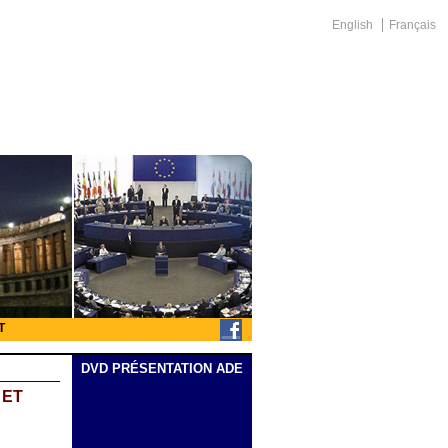
English
Français
T
DVD PRÉSENTATION ADE
 ET