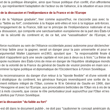
et de la politique étrangère, ainsi que l'issue politique d'un conflit, d'un affrontem
, qui représentent l'adaptation de l'acteur ou de l'alliance, à la situation et aux cir
de la dissuasion et l'indépendance de la France et de l'Europe
e de la "réplique graduée", hier comme aujourd'hui, ne s'accorde pas avec la
u "faible au fort", condamnée à la frappe anti-villes et non à la logique anti-forces. 
l'engagement de la France, bâti sur le principe de l'indépendance nationale et su
 dissuasion, qui comporte une sanctuarisation européenne de la part des États-
de la sécurité du continent et, de ce fait, une "vassallisation" de l'Europe, v
.
 force nucléaire au sein de l'Alliance occidentale,assez autonome pour déclencher
t trop faible pour la gagner, serait un danger pour la paix universelle et pour n
 argumentait Walter Lippmann en1963, ajoutant que : "la responsabilité finale d
 doit n'appartenir qu'à une seule capitale et non pas à deux ou à trois." La thèse 
opole nucléaire des États-Unis de mise en danger de l'équilibre stratégique mondial
 de la volonté de la France du général de Gaulle de vouloir prendre en main son d
erminer la ligne politique et diplomatique de l'Occident face à l'Union Soviétique.
 la reconnaissance du danger d'un retour à la "riposte flexible" et d'une volonté 
et stratégique du continent, les généraux français revendiquent une sortie de l
nt militaire intégré de l'Otan, comme le fit le Général de Gaulle en 1966, dan
l’Hexagone et avec lui l'Europe, aux provocations bellicistes de l'Otan vis à vis de la
à mots couverts, que cesse le rôle perturbateur joué aujourd'hui par l'Otan et les 
utrefois par l'Union Soviétique.
et la dissuasion "du faible au fort"
-est dit dans le document publié-, ne doit pas "cautionner le concept américain 