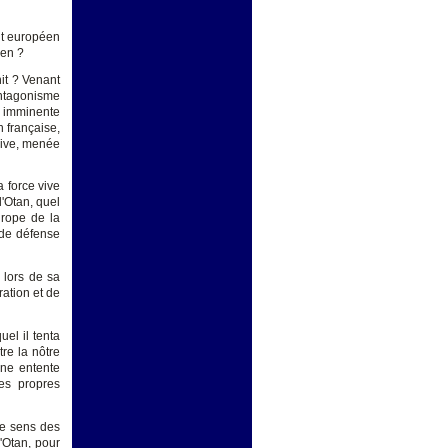
ont européen
ien ?
nit ? Venant
'antagonisme
e imminente
n française,
nsive, menée
a force vive
'Otan, quel
urope de la
 de défense
 lors de sa
ration et de
el il tenta
re la nôtre
une entente
ses propres
le sens des
'Otan, pour