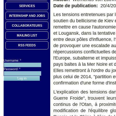
Date de publication:
20/4/2
SERVICES
Les tensions entretenues par l
INTERNSHIP AND JOBS
soutien du bellicisme de Kiev 
COLLABORATEURS
remettre en cause l'autonomie
et Lougansk, dans la tentative
MAILING LIST
entre deux pôles d'influence, l
de provoquer une escalade aux
RSS FEEDS
répercussions conflictuelles d
l'Europe, subalterne et impuis
Username:
*
pays baltes à la Mer Noire et 
Password:
*
Elles remettront à l'ordre du jou
plus celui de 2014, "partition 
confirmation d'une forme d'ins
L'explication des tensions da
Guerre Froide", trouvent leur
continus de l'Otan, à proximi
modification de l'équilibre g