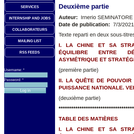
Deuxième partie
SERVICES
Auteur:
Irnerio SEMINATORE
INTERNSHIP AND JOBS
Date de publication:
7/3/2021
COLLABORATEURS
Texte reparti en deux sous-titre
MAILING LIST
I. LA CHINE ET SA STR
ÉQUILIBRE ENTRE DÉ
RSS FEEDS
ASYMÉTRIQUE ET STRATÉGI
(première partie)
Username:
*
II. LA QUÊTE DE POUVOIR
Password:
*
PUISSANCE NATIONALE. V
(deuxième partie)
************************************
TABLE DES MATIÈRES
I. LA CHINE ET SA STR