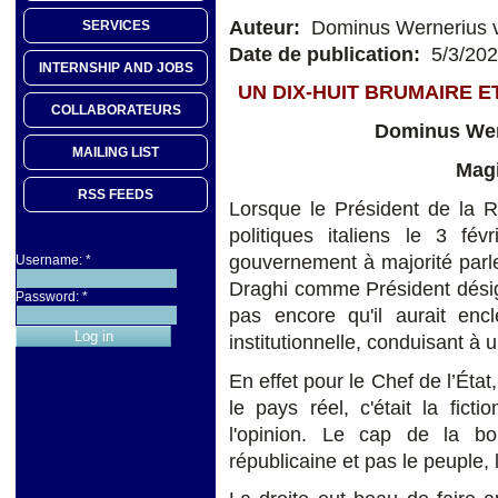
Auteur:
Dominus Wernerius v
SERVICES
Date de publication:
5/3/20
INTERNSHIP AND JOBS
UN DIX-HUIT BRUMAIRE E
COLLABORATEURS
Dominus Wer
MAILING LIST
Magi
RSS FEEDS
Lorsque le Président de la R
politiques italiens le 3 f
gouvernement à majorité parl
Username:
*
Draghi comme Président désign
Password:
*
pas encore qu'il aurait en
institutionnelle, conduisant à 
En effet pour le Chef de l’État
le pays réel, c'était la fict
l'opinion. Le cap de la bou
républicaine et pas le peuple, 