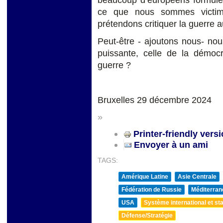
ce que nous sommes victime
prétendons critiquer la guerre au
Peut-être - ajoutons nous- nous
puissante, celle de la démo
guerre ?
Bruxelles 29 décembre 2024
»
Printer-friendly vers
Envoyer à un ami
TAGS:
Amérique Latine
Asie Centrale
Fédération de Russie
Méditerran
USA
Système international et sta
Défense/Stratégie