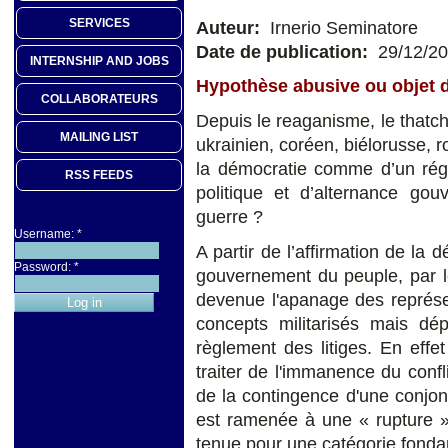
SERVICES
Auteur:
Irnerio Seminatore
Date de publication:
29/12/2
INTERNSHIP AND JOBS
Hypothèse abusive ou objet d
COLLABORATEURS
Depuis le reaganisme, le thatch
MAILING LIST
ukrainien, coréen, biélorusse, 
la démocratie comme d’un régim
RSS FEEDS
politique et d’alternance gou
guerre ?
Username:
*
A partir de l’affirmation de la
Password:
*
gouvernement du peuple, par le
devenue l'apanage des représen
concepts militarisés mais dépo
règlement des litiges. En effe
traiter de l'immanence du conf
de la contingence d'une conjon
est ramenée à une « rupture » 
tenue pour une catégorie fondam