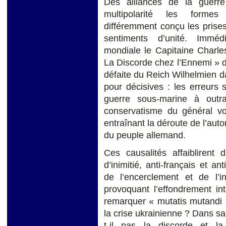
Des alliances de la guerre
multipolarité les formes
différemment conçu les prises
sentiments d’unité. Immé
mondiale le Capitaine Charle
La Discorde chez l’Ennemi » de
défaite du Reich Wilhelmien 
pour décisives : les erreurs
guerre sous-marine à outr
conservatisme du général von
entraînant la déroute de l’aut
du peuple allemand.
Ces causalités affaiblirent
d’inimitié, anti-français et an
de l’encerclement et de l’i
provoquant l’effondrement i
remarquer « mutatis mutandi 
la crise ukrainienne ? Dans sa
t-il pas la discorde et la