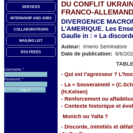
DU CONFLIT UKRAIN
SERVICES
FRANCO-ALLEMAND
INTERNSHIP AND JOBS
DIVERGENCE MACRON
L’AMERIQUE. Les Ensei
COLLABORATEURS
Gaulle in : « La discor
MAILING LIST
Auteur:
Irnerio Seminatore
RSS FEEDS
Date de publication:
8/6/20
TABLE
Username:
*
- Qui est l’agresseur ? L’hosti
Password:
*
- La « Souveraineté » (C.Sc
(H.Kelsen)
- Renforcement ou affaiblis
- Contexte historique et évo
Munich ou Yalta ?
- Discorde, inimitiés et déf