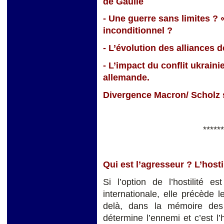
de Gaulle
- Une guerre sans limites ?
inconditionnel ?
- L’évolution des alliances d
- L’impact du conflit ukrainie
allemande.
Divergence Macron/ Scholz s
******
Qui est l’agresseur ? L’hostili
Si l’option de l’hostilité e
internationale, elle précède 
delà, dans la mémoire des p
détermine l’ennemi et c’est l’