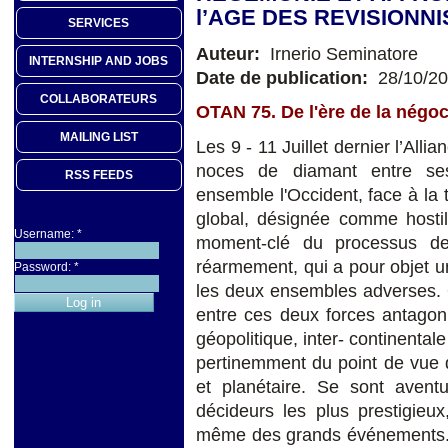
l’AGE DES REVISIONN
SERVICES
Auteur:
Irnerio Seminatore
INTERNSHIP AND JOBS
Date de publication:
28/10/2
COLLABORATEURS
OTAN 75. De l'ère de la négoci
MAILING LIST
Les 9 - 11 Juillet dernier l’All
noces de diamant entre ses
RSS FEEDS
ensemble l'Occident, face à la 
global, désignée comme hosti
Username:
*
moment-clé du processus de 
réarmement, qui a pour objet u
Password:
*
les deux ensembles adverses. Or
entre ces deux forces antagoni
géopolitique, inter- continental
pertinemment du point de vue d
et planétaire. Se sont avent
décideurs les plus prestigieux
même des grands événements. L