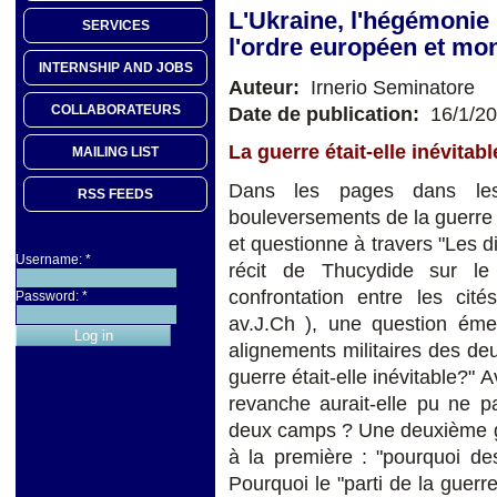
L'Ukraine, l'hégémonie 
SERVICES
l'ordre européen et mon
INTERNSHIP AND JOBS
Auteur:
Irnerio Seminatore
COLLABORATEURS
Date de publication:
16/1/2
La guerre était-elle inévitabl
MAILING LIST
Dans les pages dans les
RSS FEEDS
bouleversements de la guerre
et questionne à travers "Les d
Username:
*
récit de Thucydide sur le
confrontation entre les ci
Password:
*
av.J.Ch ), une question éme
alignements militaires des deu
guerre était-elle inévitable?" 
revanche aurait-elle pu ne pas 
deux camps ? Une deuxième gr
à la première : "pourquoi de
Pourquoi le "parti de la guer