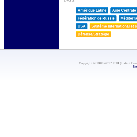
TAGS:
Amérique Latine
Asie Centrale
Fédération de Russie
Méditerra
USA
Système international et st
Défense/Stratégie
Copyright © 1998-2017 IERI (Institut Eur
Ne