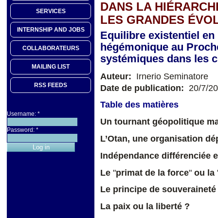
DANS LA HIÉRARCH
SERVICES
LES GRANDES ÉVOL
INTERNSHIP AND JOBS
Equilibre existentiel e
hégémonique au Proche 
COLLABORATEURS
systémiques dans les c
MAILING LIST
Auteur:
Irnerio Seminatore
RSS FEEDS
Date de publication:
20/7/2
Table des matières
Username:
*
Un tournant géopolitique ma
Password:
*
L’Otan, une organisation d
Indépendance différenciée e
Le
"
primat de la force
"
ou la
Le principe de souveraineté 
La paix ou la liberté ?