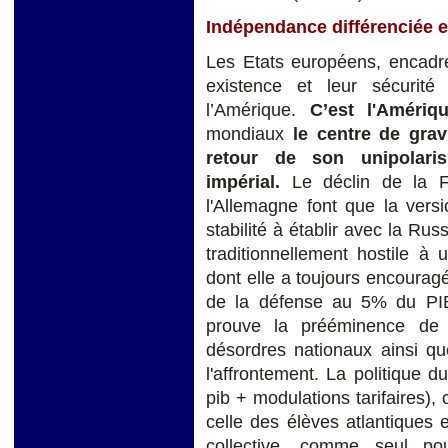
Indépendance différenciée e
Les Etats européens, encadrés
existence et leur sécurité
l’Amérique.
C’est l'Amériq
mondiaux
le centre de gra
retour de son unipolari
impérial
.
Le déclin de la 
l'Allemagne font que la ver
stabilité à établir avec la Rus
traditionnellement hostile à 
dont elle a toujours encourag
de la défense au 5% du PIB
prouve la prééminence de l
désordres nationaux ainsi q
l'affrontement. La politique 
pib + modulations tarifaires), 
celle des élèves atlantiques et
collective, comme seul po