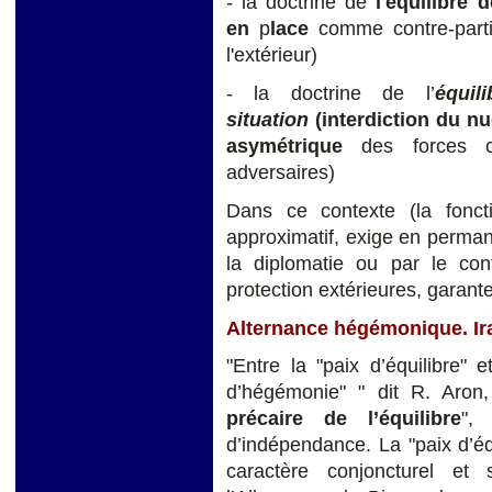
- la doctrine de
l'équilibre 
en
p
lace
comme contre-parti
l'extérieur)
- la doctrine de l’
équil
situation
(interdiction du nuc
asymétrique
des forces c
adversaires)
Dans ce contexte (la foncti
approximatif, exige en perm
la diplomatie ou par le conf
protection extérieures, garante
Alternance hégémonique. Ira
"Entre la "paix d’équilibre" e
d’hégémonie" " dit R. Aron,
précaire de l’équilibre
",
d’indépendance. La "paix d’é
caractère conjoncturel et