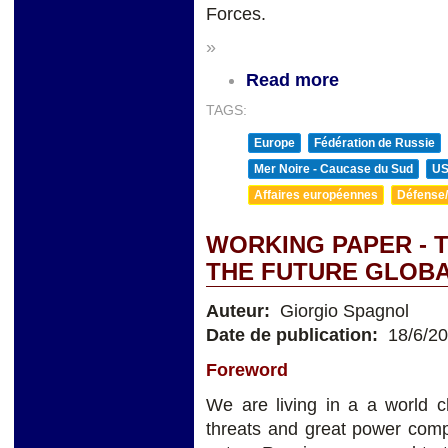
Forces.
»
Read more
TAGS:
Europe
Fédération de Russie
Mer Noire - Caucase du Sud
U
Affaires européennes
Défense/
WORKING PAPER - 
THE FUTURE GLOB
Auteur:
Giorgio Spagnol
Date de publication:
18/6/2
Foreword
We are living in a a world ch
threats and great power com