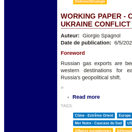
Défense/Stratégie
WORKING PAPER - 
UKRAINE CONFLICT
Auteur:
Giorgio Spagnol
Date de publication:
6/5/20
Foreword
Russian gas exports are beg
western destinations for e
Russia's geopolitical shift.
»
Read more
TAGS:
Chine - Extrême Orient
Europe
Mer Noire - Caucase du Sud
U
Affaires européennes
Défense/