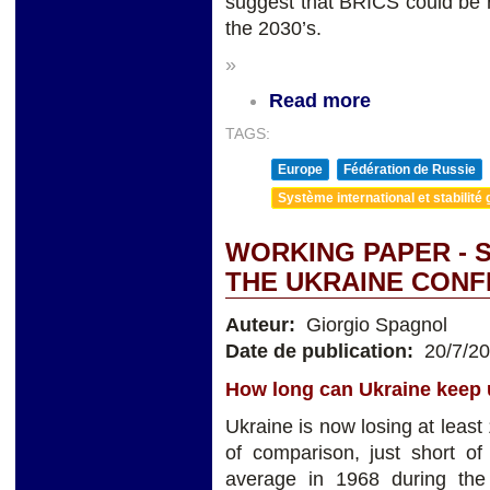
suggest that BRICS could be r
the 2030’s.
»
Read more
TAGS:
Europe
Fédération de Russie
Système international et stabilité 
WORKING PAPER - 
THE UKRAINE CONF
Auteur:
Giorgio Spagnol
Date de publication:
20/7/2
How long can Ukraine keep u
Ukraine is now losing at leas
of comparison, just short o
average in 1968 during the