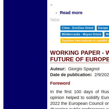
»
Read more
TAGS:
Chine - Extrême Orient
Europe
Méditerranée - Moyen Orient
Me
Système international et stabilité 
WORKING PAPER - 
FUTURE OF EUROP
Auteur:
Giorgio Spagnol
Date de publication:
2/9/20
Foreword
In the first 100 days of Ru
opinion helped to solidify Eu
2022 the European Council on