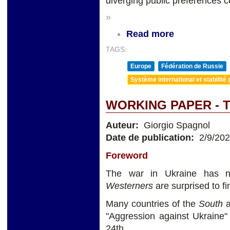
diverging public preferences c
»
Read more
TAGS:
Europe
Fédération de Russie
Système international et stabilité 
WORKING PAPER - 
Auteur:
Giorgio Spagnol
Date de publication:
2/9/20
Foreword
The war in Ukraine has no
Westerners
are surprised to fi
Many countries of the
South
a
"Aggression against Ukraine
24th.