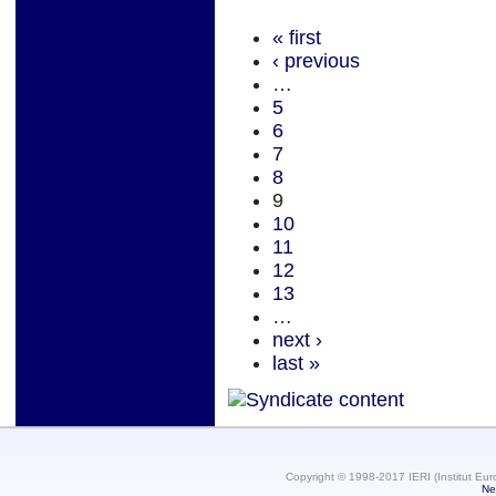
« first
‹ previous
…
5
6
7
8
9
10
11
12
13
…
next ›
last »
Copyright © 1998-2017 IERI (Institut Eur
Ne