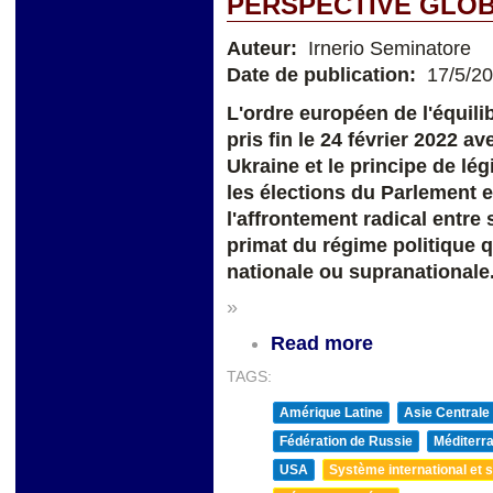
PERSPECTIVE GLOB
Auteur:
Irnerio Seminatore
Date de publication:
17/5/2
L'ordre européen de l'équilib
pris fin le 24 février 2022 av
Ukraine et le principe de lég
les élections du Parlement 
l'affrontement radical entre 
primat du régime politique q
nationale ou supranationale
»
Read more
TAGS:
Amérique Latine
Asie Centrale
Fédération de Russie
Méditerra
USA
Système international et st