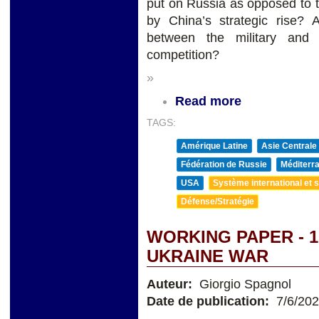
put on Russia as opposed to 
by China’s strategic rise?
between the military and 
competition?
»
Read more
TAGS:
Amérique Latine
Asie Centrale
Fédération de Russie
Méditerra
USA
Système international et st
Défense/Stratégie
WORKING PAPER - 1
UKRAINE WAR
Auteur:
Giorgio Spagnol
Date de publication:
7/6/20