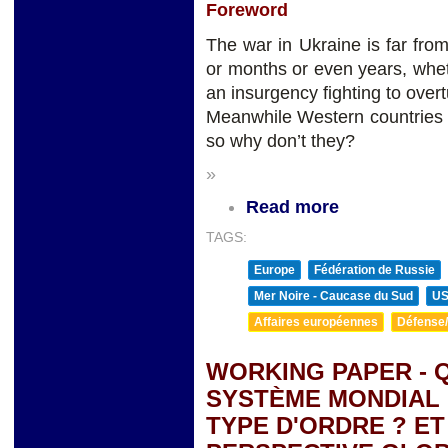
Foreword
The war in Ukraine is far from
or months or even years, wheth
an insurgency fighting to over
Meanwhile Western countries 
so why don’t they?
»
Read more
TAGS:
Europe
Fédération de Russie
Mer Noire - Caucase du Sud
U
Affaires européennes
Défense/
WORKING PAPER - 
SYSTÈME MONDIAL 
TYPE D'ORDRE ? E