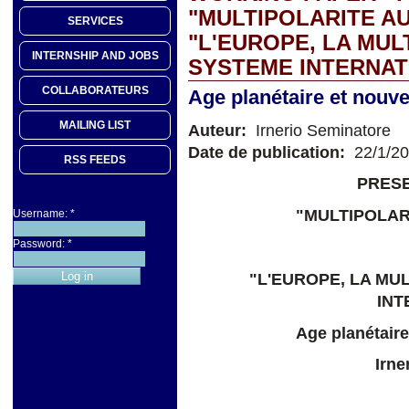
"MULTIPOLARITE AU
SERVICES
"L'EUROPE, LA MUL
INTERNSHIP AND JOBS
SYSTEME INTERNAT
COLLABORATEURS
Age planétaire et nouv
MAILING LIST
Auteur:
Irnerio Seminatore
Date de publication:
22/1/2
RSS FEEDS
PRESE
"MULTIPOLAR
Username:
*
Password:
*
"L'EUROPE, LA MU
INT
Age planétaire
Irne