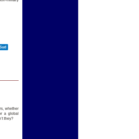
on-military
 Sud
rs, whether
or a global
’t they?