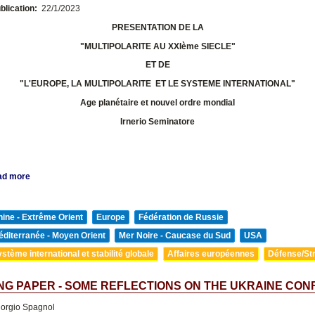
blication:
22/1/2023
PRESENTATION DE LA
"MULTIPOLARITE AU XXIème SIECLE"
ET DE
"L'EUROPE, LA MULTIPOLARITE ET LE SYSTEME INTERNATIONAL
"
Age planétaire et nouvel ordre mondial
Irnerio Seminatore
ad more
ine - Extrême Orient
Europe
Fédération de Russie
diterranée - Moyen Orient
Mer Noire - Caucase du Sud
USA
stème international et stabilité globale
Affaires européennes
Défense/Str
G PAPER - SOME REFLECTIONS ON THE UKRAINE CON
orgio Spagnol