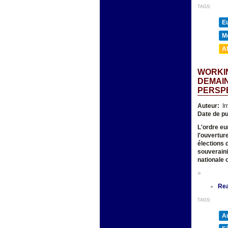
TAGS:
E
M
A
WORKIN
DEMAIN
PERSP
Auteur:
Ir
Date de pu
L'ordre eur
l'ouverture
élections 
souveraini
nationale 
»
Re
TAGS:
A