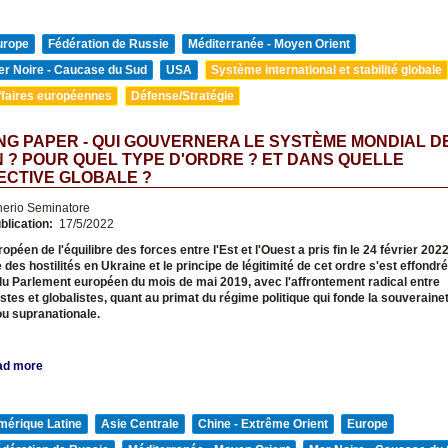
urope
Fédération de Russie
Méditerranée - Moyen Orient
er Noire - Caucase du Sud
USA
Système international et stabilité globale
ffaires européennes
Défense/Stratégie
G PAPER - QUI GOUVERNERA LE SYSTÈME MONDIAL D
 ? POUR QUEL TYPE D'ORDRE ? ET DANS QUELLE
ECTIVE GLOBALE ?
nerio Seminatore
blication:
17/5/2022
opéen de l'équilibre des forces entre l'Est et l'Ouest a pris fin le 24 février 202
 des hostilités en Ukraine et le principe de légitimité de cet ordre s'est effondr
du Parlement européen du mois de mai 2019, avec l'affrontement radical entre
stes et globalistes, quant au primat du régime politique qui fonde la souveraineté
ou supranationale.
ad more
mérique Latine
Asie Centrale
Chine - Extrême Orient
Europe