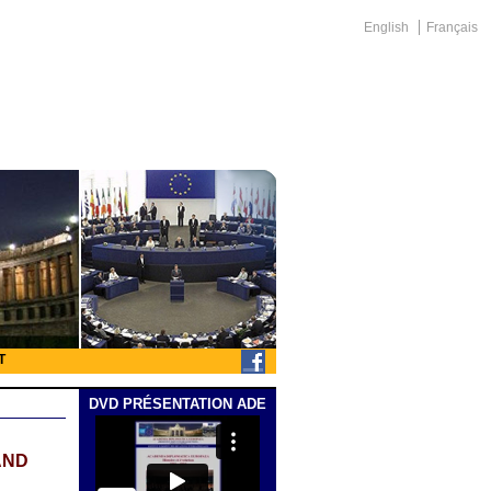
English
Français
T
DVD PRÉSENTATION ADE
AND