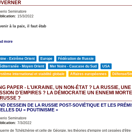
UVERNER
nerio Seminatore
blication:
15/3/2022
enir à la paix, il faut étab
ad more
ine - Extrême Orient
Europe
Fédération de Russie
diterranée - Moyen Orient
Mer Noire - Caucase du Sud
USA
stème international et stabilité globale
Affaires européennes
Défense/Str
G PAPER - L’UKRAINE, UN NON-ÉTAT ? LA RUSSIE, UNE
SION D’EMPIRES ? LA DÉMOCRATIE UN ENNEMI MORTE
 RUSSE ?
ND DESSEIN DE LA RUSSIE POST-SOVIÉTIQUE ET LES PRÉM
ELLES DU « POUTINISME »
nerio Seminatore
blication:
7/3/2022
guerre de Tchétchénie et celle de Géorgie, les théories d'empire ont cessées d'être