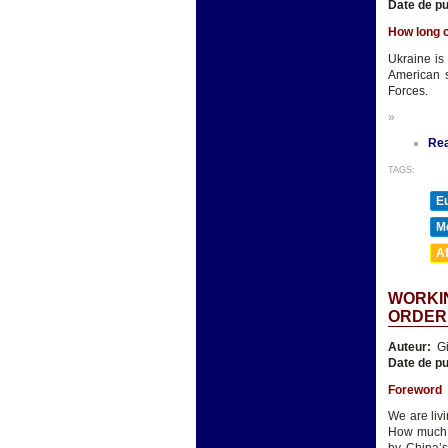
Date de pu
How long c
Ukraine is
American s
Forces.
»
Re
TAGS:
E
M
A
WORKIN
ORDER
Auteur:
Gi
Date de pu
Foreword
We are livi
How much e