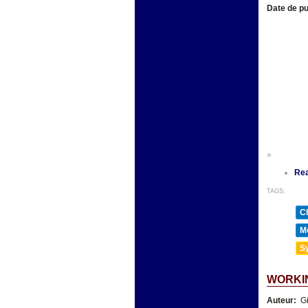
Date de pu
»
Re
TAGS:
Ch
Mé
Sy
WORKIN
Auteur:
Gi