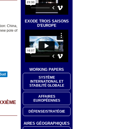
EXODE TROIS SAISONS
D'EUROPE
ion: China,
new pole of
WORKING PAPERS
 Sud
SYSTÈME
INTERNATIONAL ET
STABILITÉ GLOBALE
AFFAIRES
EUROPÉENNES
XXIÈME
E
DÉFENSE/STRATÉGIE
AIRES GÉOGRAPHIQUES