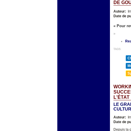
DE GO
Auteur:
Ir
Date de pu
« Pour rev
»
Re
TAGS:
Ch
Mé
Sy
WORKIN
SUCCES
L'ÉTAT
LE GRA
CULTUR
Auteur:
Ir
Date de pu
Depuis la 