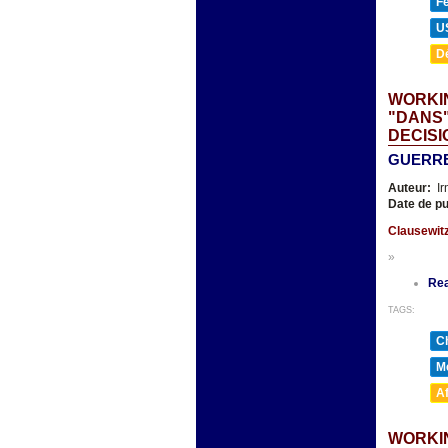
F
U
D
WORKI
"DANS"
DECISI
GUERRE
Auteur:
Ir
Date de pu
Clausewit
»
Re
TAGS:
Ch
Mé
A
WORKIN