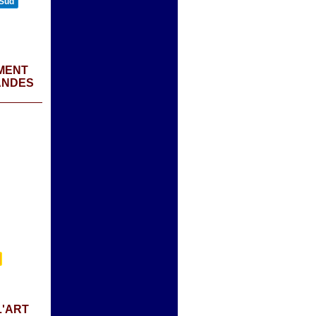
 Sud
MENT
ANDES
L'ART