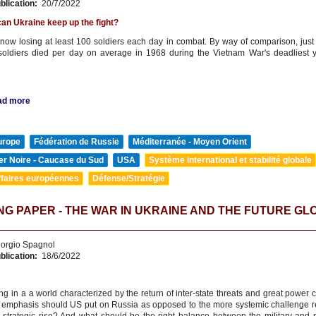
blication:
20/7/2022
an Ukraine keep up the fight?
 now losing at least 100 soldiers each day in combat. By way of comparison, just 
oldiers died per day on average in 1968 during the Vietnam War's deadliest 
ad more
urope
Fédération de Russie
Méditerranée - Moyen Orient
er Noire - Caucase du Sud
USA
Système international et stabilité globale
ffaires européennes
Défense/Stratégie
G PAPER - THE WAR IN UKRAINE AND THE FUTURE GL
orgio Spagnol
blication:
18/6/2022
ng in a a world characterized by the return of inter-state threats and great power 
mphasis should US put on Russia as opposed to the more systemic challenge 