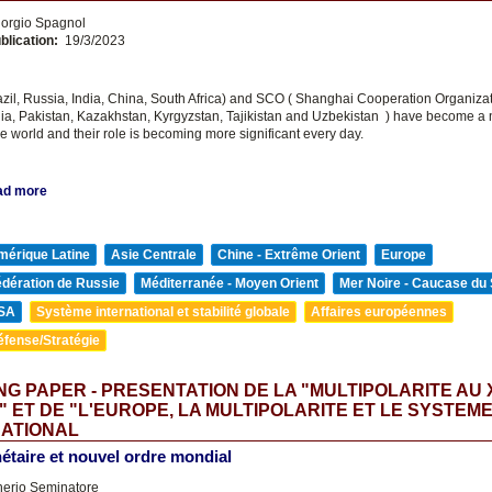
orgio Spagnol
blication:
19/3/2023
zil, Russia, India, China, South Africa) and SCO ( Shanghai Cooperation Organizat
dia, Pakistan, Kazakhstan, Kyrgyzstan, Tajikistan and Uzbekistan ) have become a 
e world and their role is becoming more significant every day.
ad more
mérique Latine
Asie Centrale
Chine - Extrême Orient
Europe
édération de Russie
Méditerranée - Moyen Orient
Mer Noire - Caucase du
SA
Système international et stabilité globale
Affaires européennes
éfense/Stratégie
G PAPER - PRESENTATION DE LA "MULTIPOLARITE AU 
" ET DE "L'EUROPE, LA MULTIPOLARITE ET LE SYSTEM
NATIONAL
étaire et nouvel ordre mondial
nerio Seminatore