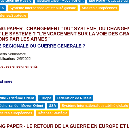
édération de Russie
Méditerranée - Moyen Orient
Mer Noire - Caucase du
SA
Système international et stabilité globale
Affaires européennes
éfense/Stratégie
NG PAPER - CHANGEMENT "DU" SYSTEME, OU CHANGE
 LE SYSTEME ? "L'ENGAGEMENT SUR LA VOIE DES GR
ONS PAR LES ARMES"
 REGIONALE OU GUERRE GENERALE ?
nerio Seminatore
blication:
2/5/2022
z et ses enseignements
ad more
ine - Extrême Orient
Europe
Fédération de Russie
diterranée - Moyen Orient
USA
Système international et stabilité globale
ffaires européennes
Défense/Stratégie
G PAPER - LE RETOUR DE LA GUERRE EN EUROPE ET 