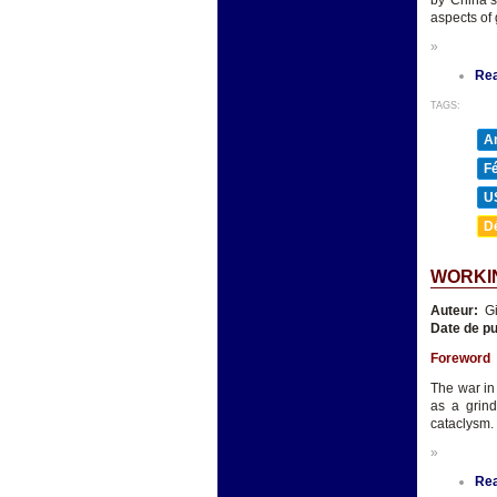
by China’s
aspects of
»
Re
TAGS:
A
F
U
D
WORKIN
Auteur:
Gi
Date de pu
Foreword
The war in
as a grind
cataclysm.
»
Re