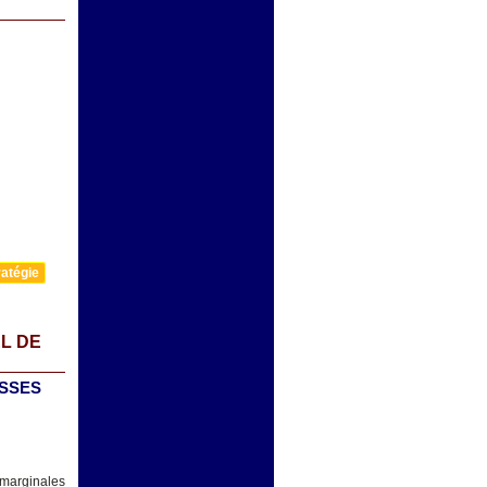
atégie
L DE
ISSES
 marginales