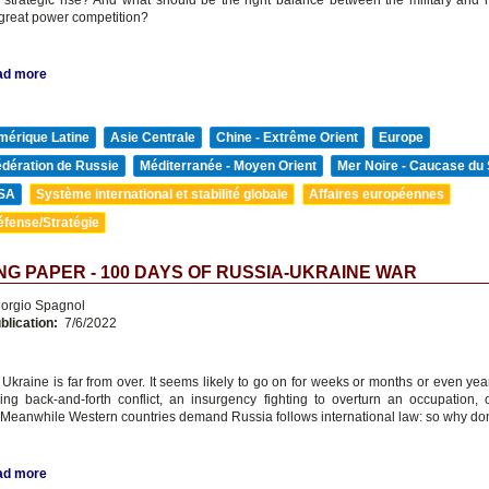
 strategic rise? And what should be the right balance between the military and n
 great power competition?
ad more
mérique Latine
Asie Centrale
Chine - Extrême Orient
Europe
édération de Russie
Méditerranée - Moyen Orient
Mer Noire - Caucase du
SA
Système international et stabilité globale
Affaires européennes
éfense/Stratégie
G PAPER - 100 DAYS OF RUSSIA-UKRAINE WAR
orgio Spagnol
blication:
7/6/2022
 Ukraine is far from over. It seems likely to go on for weeks or months or even yea
ing back-and-forth conflict, an insurgency fighting to overturn an occupation, 
 Meanwhile Western countries demand Russia follows international law: so why don
ad more