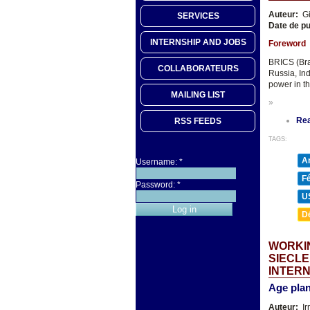
Auteur:
Gi
SERVICES
Date de pu
INTERNSHIP AND JOBS
Foreword
BRICS (Bra
COLLABORATEURS
Russia, In
power in th
MAILING LIST
»
Re
RSS FEEDS
TAGS:
A
Username:
*
F
Password:
*
U
D
WORKIN
SIECLE
INTER
Age plan
Auteur:
Ir