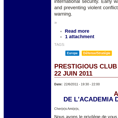
international security. Early w
and preventing violent conﬂict
warning.
»
Read more
1 attachment
TAGS:
Europe
Défense/Stratégie
PRESTIGIOUS CLUB «
22 JUIN 2011
Date:
22/6/2011 -
19:30
-
22:00
A
DE L'ACADEMIA 
Cher(e)s Ami(e)s,
Nous avons le privilège de vous 