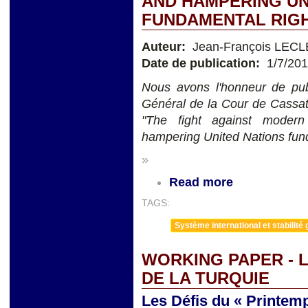
AND HAMPERING UN
FUNDAMENTAL RIG
Auteur:
Jean-François LEC
Date de publication:
1/7/20
Nous avons l'honneur de publ
Général de la Cour de Cassat
"The fight against modern
hampering United Nations fund
»
Read more
TAGS:
Système international et stabilité 
WORKING PAPER - 
DE LA TURQUIE
Les Défis du « Printem