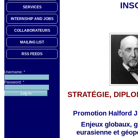
INS
SERVICES
INTERNSHIP AND JOBS
COLLABORATEURS
MAILING LIST
RSS FEEDS
Username:
*
Password:
*
STRATÉGIE, DIPLO
Promotion Halford J
Enjeux globaux, g
eurasienne
et géop