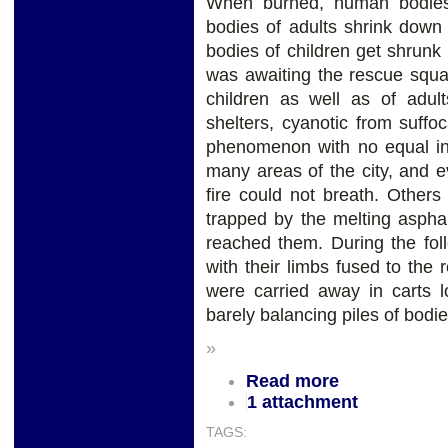
When burned, human bodies
bodies of adults shrink down
bodies of children get shrunk 
was awaiting the rescue squa
children as well as of adul
shelters, cyanotic from suffo
phenomenon with no equal in 
many areas of the city, and 
fire could not breath. Others
trapped by the melting asphal
reached them. During the fol
with their limbs fused to the 
were carried away in carts l
barely balancing piles of bodie
»
Read more
1 attachment
TAGS: