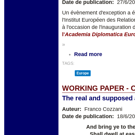
Date de publication:
27/6/2
Un évènement d'exception a ét
l'Institut Européen des Relatio
à l'occasion de l'inauguration
l'
Academia Diplomatica Eur
»
Read more
TAGS:
Europe
WORKING PAPER - 
The real and supposed 
Auteur:
Franco Cozzani
Date de publication:
18/6/2
And bring ye to th
Shall dwell at e