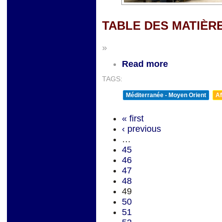
TABLE DES MATIÈR
»
Read more
TAGS:
Méditerranée - Moyen Orient
Af
« first
‹ previous
…
45
46
47
48
49
50
51