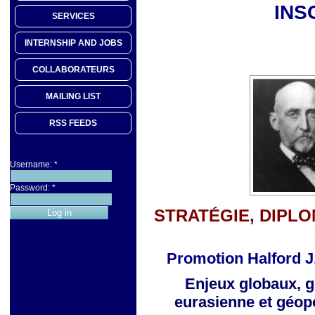
INS
SERVICES
INTERNSHIP AND JOBS
COLLABORATEURS
MAILING LIST
RSS FEEDS
Username:
*
Password:
*
STRATÉGIE, DIPLO
Promotion Halford J
Enjeux globaux, g
eurasienne
et géop