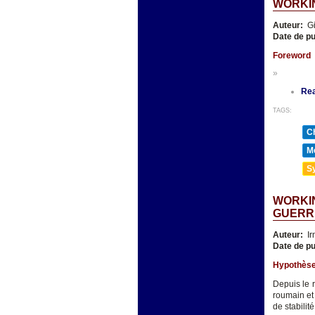
WORKIN
Auteur:
Gi
Date de pu
Foreword
»
Re
TAGS:
Ch
Mé
Sy
WORKIN
GUERR
Auteur:
Ir
Date de pu
Hypothèse 
Depuis le 
roumain et
de stabilit