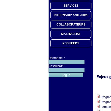
SERVICES
INTERNSHIP AND JOBS
COLLABORATEURS
MAILING LIST
RSS FEEDS
Username:
*
Password:
*
Enjeux g
Progra
Progra
Formula