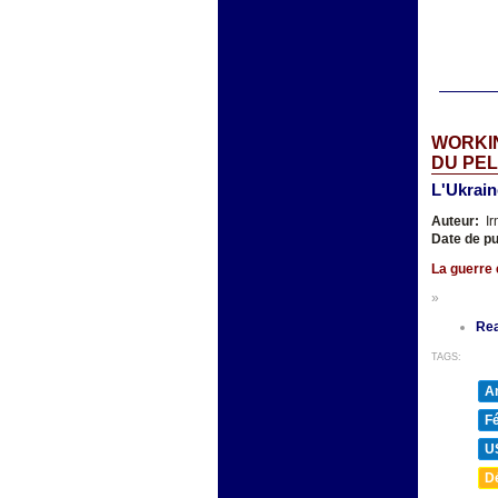
WORKIN
DU PE
L'Ukrain
Auteur:
Ir
Date de pu
La guerre é
»
Re
TAGS:
A
F
U
D