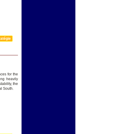
atégie
ces for the
ing heavily
ability, the
al South.