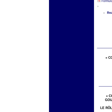
Formula
»
Re
« C
« C
GOU
LE RÔ