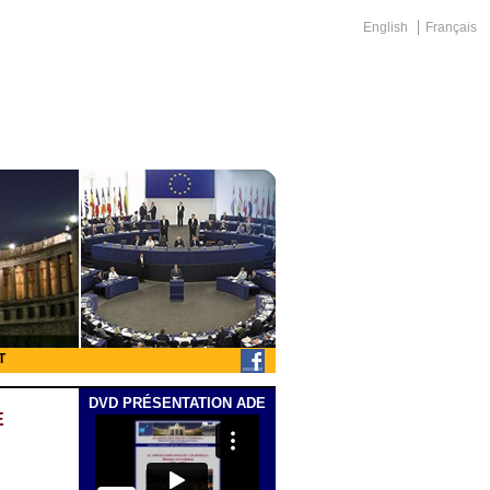
English
Français
T
DVD PRÉSENTATION ADE
E