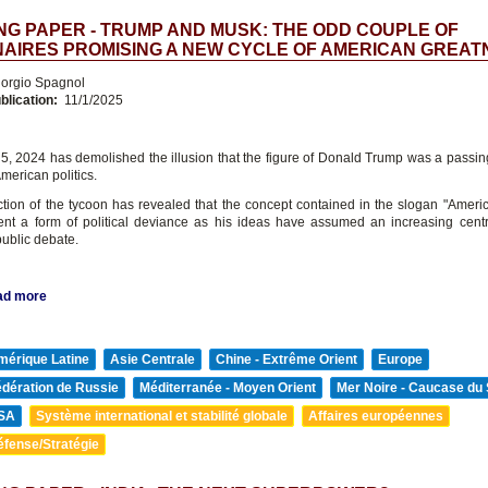
G PAPER - TRUMP AND MUSK: THE ODD COUPLE OF
NAIRES PROMISING A NEW CYCLE OF AMERICAN GREAT
orgio Spagnol
blication:
11/1/2025
, 2024 has demolished the illusion that the figure of Donald Trump was a passin
American politics.
ction of the tycoon has revealed that the concept contained in the slogan "America
ent a form of political deviance as his ideas have assumed an increasing centra
ublic debate.
ad more
mérique Latine
Asie Centrale
Chine - Extrême Orient
Europe
édération de Russie
Méditerranée - Moyen Orient
Mer Noire - Caucase du
SA
Système international et stabilité globale
Affaires européennes
éfense/Stratégie