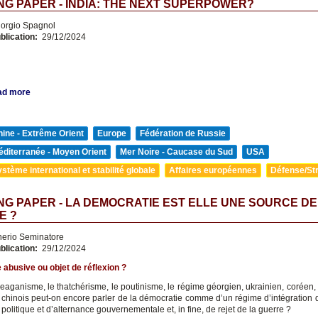
G PAPER - INDIA: THE NEXT SUPERPOWER?
orgio Spagnol
blication:
29/12/2024
ad more
ine - Extrême Orient
Europe
Fédération de Russie
diterranée - Moyen Orient
Mer Noire - Caucase du Sud
USA
stème international et stabilité globale
Affaires européennes
Défense/Str
G PAPER - LA DEMOCRATIE EST ELLE UNE SOURCE DE
E ?
nerio Seminatore
blication:
29/12/2024
abusive ou objet de réflexion ?
reaganisme, le thatchérisme, le poutinisme, le régime géorgien, ukrainien, coréen, 
 chinois peut-on encore parler de la démocratie comme d’un régime d’intégration de
é politique et d’alternance gouvernementale et, in fine, de rejet de la guerre ?