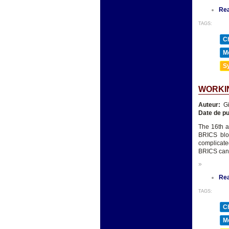
Re
TAGS:
Ch
Mé
Sy
WORKIN
Auteur:
Gi
Date de pu
The 16th a
BRICS bloc
complicated
BRICS can b
»
Re
TAGS:
Ch
Mé