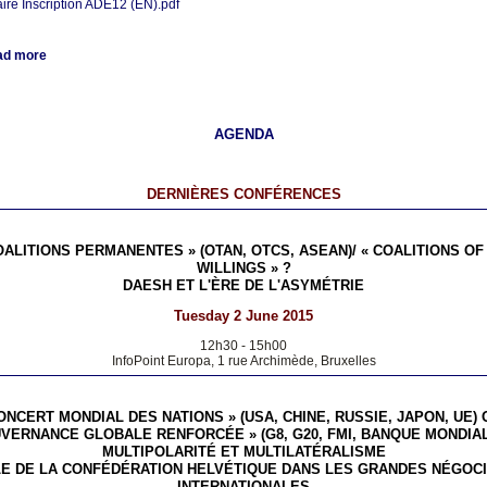
ire Inscription ADE12 (EN).pdf
ad more
AGENDA
DERNIÈRES CONFÉRENCES
OALITIONS PERMANENTES » (OTAN, OTCS, ASEAN)/ « COALITIONS OF
WILLINGS » ?
DAESH ET L'ÈRE DE L'ASYMÉTRIE
Tuesday 2 June 2015
12h30
-
15h00
InfoPoint Europa, 1 rue Archimède, Bruxelles
ONCERT MONDIAL DES NATIONS » (USA, CHINE, RUSSIE, JAPON, UE) 
VERNANCE GLOBALE RENFORCÉE » (G8, G20, FMI, BANQUE MONDIAL
MULTIPOLARITÉ ET MULTILATÉRALISME
LE DE LA CONFÉDÉRATION HELVÉTIQUE DANS LES GRANDES NÉGOCI
INTERNATIONALES