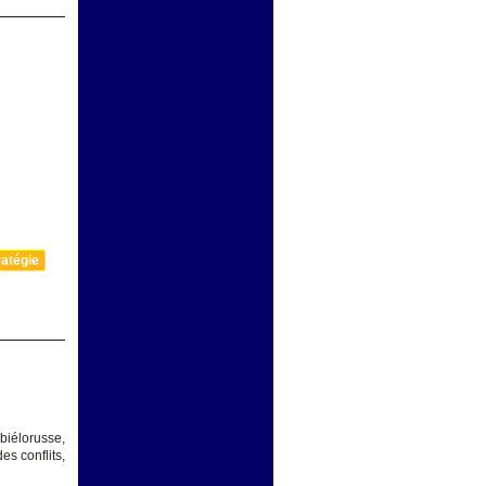
atégie
biélorusse,
s conflits,