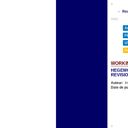
»
Re
TAGS:
A
F
U
D
WORKIN
HEGEMO
REVISI
Auteur:
Ir
Date de pu
»