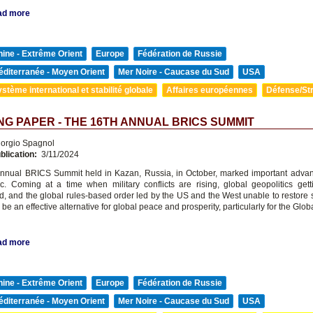
ad more
ine - Extrême Orient
Europe
Fédération de Russie
diterranée - Moyen Orient
Mer Noire - Caucase du Sud
USA
stème international et stabilité globale
Affaires européennes
Défense/Str
G PAPER - THE 16TH ANNUAL BRICS SUMMIT
orgio Spagnol
blication:
3/11/2024
nnual BRICS Summit held in Kazan, Russia, in October, marked important advan
. Coming at a time when military conflicts are rising, global geopolitics gett
, and the global rules-based order led by the US and the West unable to restore st
e an effective alternative for global peace and prosperity, particularly for the Glob
ad more
ine - Extrême Orient
Europe
Fédération de Russie
diterranée - Moyen Orient
Mer Noire - Caucase du Sud
USA