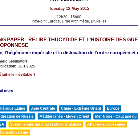
Tuesday 12 May 2015
12h30
-
15h00
InfoPoint Europa, 1 rue Archimède, Bruxelles
G PAPER - RELIRE THUCYDIDE ET L'HISTOIRE DES GU
LOPONNESE
e, l'hégémonie impériale et la dislocation de l'ordre européen et
nerio Seminatore
blication:
16/1/2025
tait-elle inévitable ?
ad more
mérique Latine
Asie Centrale
Chine - Extrême Orient
Europe
édération de Russie
Méditerranée - Moyen Orient
Mer Noire - Caucase du
SA
Système international et stabilité globale
Affaires européennes
éfense/Stratégie