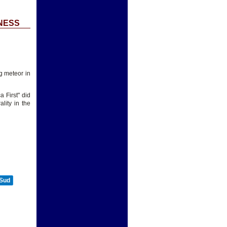
NESS
g meteor in
 First" did
lity in the
 Sud