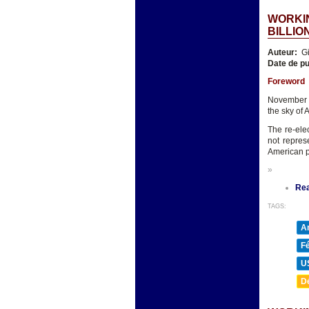
WORKIN
BILLIO
Auteur:
Gi
Date de pu
Foreword
November 5
the sky of 
The re-ele
not repres
American p
»
Re
TAGS:
A
F
U
D