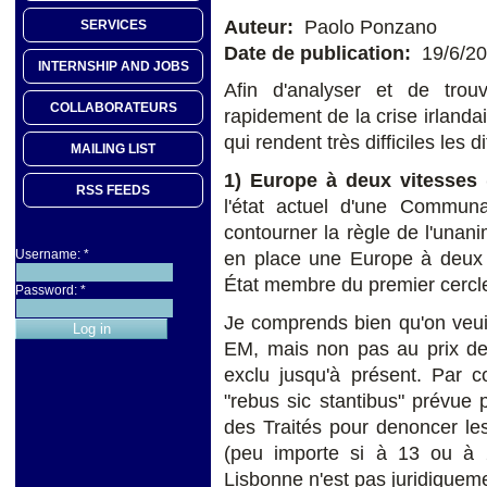
Auteur:
Paolo Ponzano
SERVICES
Date de publication:
19/6/2
INTERNSHIP AND JOBS
Afin d'analyser et de trou
COLLABORATEURS
rapidement de la crise irlanda
qui rendent très difficiles les 
MAILING LIST
1) Europe à deux vitesses 
RSS FEEDS
l'état actuel d'une Communa
contourner la règle de l'unani
Username:
*
en place une Europe à deux v
État membre du premier cerc
Password:
*
Je comprends bien qu'on veuil
EM, mais non pas au prix de 
exclu jusqu'à présent. Par c
"rebus sic stantibus" prévue 
des Traités pour denoncer les
(peu importe si à 13 ou à 
Lisbonne n'est pas juridiqueme