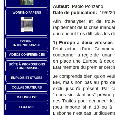
Auteur:
Paolo Ponzano
Date de publication:
19/6/2
WORKING PAPERS
Afin d'analyser et de trou
rapidement de la crise irlanda
qui rendent très difficiles les 
TRIBUNE
1) Europe à deux vitesses 
INTERNATIONALE
l'état actuel d'une Communa
contourner la règle de l'unani
VIDÉOS CONFÉRENCES
en place une Europe à deux v
BOÎTE À PROPOSITIONS
État membre du premier cerc
- FUNDRAISING
Je comprends bien qu'on veuil
EMPLOIS ET STAGES
EM, mais non pas au prix de 
COLLABORATEURS
exclu jusqu'à présent. Par c
"rebus sic stantibus" prévue 
MAILING LIST
des Traités pour denoncer les
(peu importe si à 13 ou à 
FLUX RSS
Lisbonne n'est pas juridiqueme