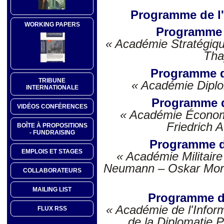
Programme de l'
WORKING PAPERS
Programme 
« Académie Stratégiqu
Tha
Programme 
TRIBUNE
« Académie Diplo
INTERNATIONALE
Programme d
VIDÉOS CONFÉRENCES
« Académie Économ
Friedrich 
BOÎTE À PROPOSITIONS
- FUNDRAISING
Programme d
EMPLOIS ET STAGES
« Académie Militaire
Neumann – Oskar Morg
COLLABORATEURS
MAILING LIST
Programme d
« Académie de l'Infor
FLUX RSS
de la Diplomatie P