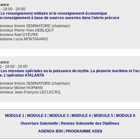
éance
 -
18:00
-
20:00
 Le renseignement militaire et le renseignement économique
du renseignement à base de sources ouvertes dans l'alerte précoce
onsieur Irnerio SEMINATORE (chairman)
onsieur Pierre-Yves DEBLIQUY
onsieur Axel DYEVRE
adame Lucia MONTANARO
éance
1 -
18:00
-
20:00
 Les missions spéciales ou la puissance du mythe. La piraterie maritime et l'act
te. L'opération ATALANTA
onsieur Irnerio SEMINATORE (chairman)
onsieur Michel HOFMAN
onsieur Jean-François LECLECRQ
MODULE 1
|
MODULE 2
|
MODULE 3
|
MODULE 4
|
MODULE 5
|
MODULE 6
Ouverture Solennelle
|
Remise Solennelle des Diplômes
AGENDA IERI
|
PROGRAMME ADE8