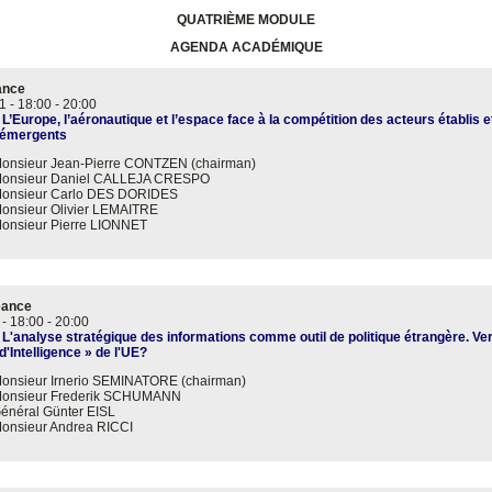
QUATRIÈME MODULE
AGENDA ACADÉMIQUE
ance
1 -
18:00
-
20:00
 L’Europe, l’aéronautique et l’espace face à la compétition des acteurs établis e
 émergents
onsieur Jean-Pierre CONTZEN (chairman)
onsieur Daniel CALLEJA CRESPO
onsieur Carlo DES DORIDES
onsieur Olivier LEMAITRE
onsieur Pierre LIONNET
éance
 -
18:00
-
20:00
 L'analyse stratégique des informations comme outil de politique étrangère. Ve
d'Intelligence » de l'UE?
onsieur Irnerio SEMINATORE (chairman)
onsieur Frederik SCHUMANN
énéral Günter EISL
onsieur Andrea RICCI