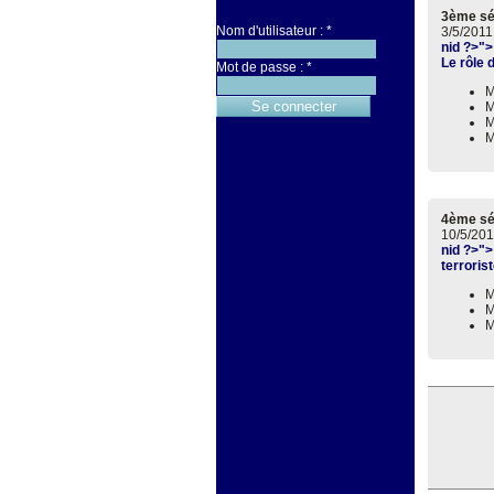
3ème s
Nom d'utilisateur :
*
3/5/2011
nid ?>">
Le rôle 
Mot de passe :
*
M
M
M
M
4ème s
10/5/201
nid ?>">
terroris
M
M
M