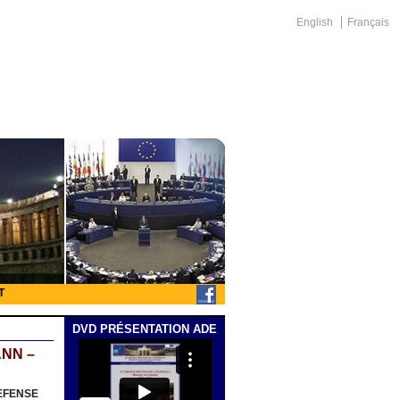
English
Français
T
DVD PRÉSENTATION ADE
ANN –
DEFENSE