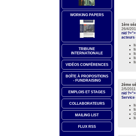
WORKING PAPERS
1ère sé
26/4/201
nid ?>">
acteurs
M
TRIBUNE
M
INTERNATIONALE
M
M
M
VIDÉOS CONFÉRENCES
BOÎTE À PROPOSITIONS
- FUNDRAISING
2ème s
2/5/2011
EMPLOIS ET STAGES
nid ?>">
Service 
COLLABORATEURS
M
M
G
MAILING LIST
M
FLUX RSS