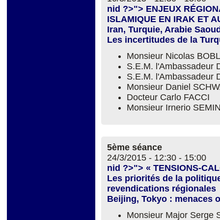
nid ?>"> ENJEUX RÉGIO
ISLAMIQUE EN IRAK ET AU
Iran, Turquie, Arabie Saoudi
Les incertitudes de la Tur
Monsieur Nicolas BOBL
S.E.M. l'Ambassadeur
S.E.M. l'Ambassadeur 
Monsieur Daniel SC
Docteur Carlo FACCI
Monsieur Irnerio SEM
5ème séance
24/3/2015 -
12:30
-
15:00
nid ?>"> « TENSIONS-CA
Les priorités de la politiq
revendications régionales
Beijing, Tokyo : menaces o
Monsieur Major Serge