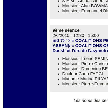
S.E.M. l'Ambassadeu
Monsieur Alan BOWM
Monsieur Emmanuel B
9ème séance
2/6/2015 -
12:30
-
15:00
nid ?>"> « COALITIONS 
ASEAN)/ « COALITIONS OF
Daesh et l'ère de l'asymétr
Monsieur Irnerio SEM
Monsieur Pierre-Chri
Monsieur Domenico B
Docteur Carlo FACCI
Madame Marina PILYA
Monsieur Pierre-Emm
Les noms des per