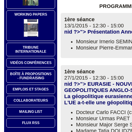
PROGRAMME
WORKING PAPERS
1ère séance
13/1/2015 -
12:30
-
15:00
nid ?>"> Présentation An
Monsieur Irnerio SEM
Monsieur Pierre-Emm
TRIBUNE
INTERNATIONALE
VIDÉOS CONFÉRENCES
1ère séance
BOÎTE À PROPOSITIONS
27/1/2015 -
12:30
-
15:00
- FUNDRAISING
nid ?>"> EURASIE - NOU
EMPLOIS ET STAGES
GEOPOLITIQUES ANGLO
La géopolitique eurasienne
COLLABORATEURS
L'UE a-t-elle une géopoliti
Docteur Carlo FACCI (
MAILING LIST
Monsieur Urmas PAET
FLUX RSS
Monsieur Major Serg
Madame Tatia DOLIDZ