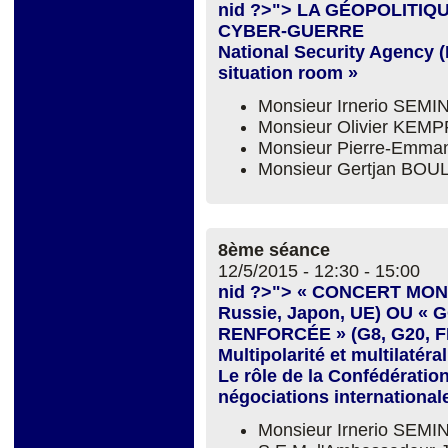
nid ?>"> LA GÉOPOLITIQ
CYBER-GUERRE
National Security Agency (N
situation room »
Monsieur Irnerio SEM
Monsieur Olivier KEMP
Monsieur Pierre-Emm
Monsieur Gertjan BOU
8ème séance
12/5/2015 -
12:30
-
15:00
nid ?>"> « CONCERT MOND
Russie, Japon, UE) OU
RENFORCÉE » (G8, G20, FM
Multipolarité et multilatéra
Le rôle de la Confédératio
négociations international
Monsieur Irnerio SEM