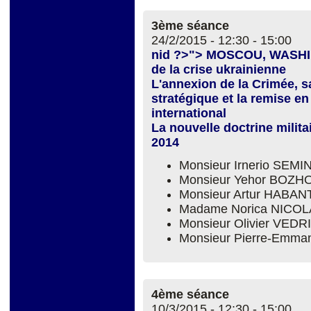
3ème séance
24/2/2015 -
12:30
-
15:00
nid ?>"> MOSCOU, WASHI
de la crise ukrainienne
L'annexion de la Crimée, sa
stratégique et la remise e
international
La nouvelle doctrine milit
2014
Monsieur Irnerio SEM
Monsieur Yehor BOZH
Monsieur Artur HABAN
Madame Norica NICOL
Monsieur Olivier VEDR
Monsieur Pierre-Emm
4ème séance
10/3/2015 -
12:30
-
15:00