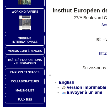
Institut Européen d
WORKING PAPERS
27/A Boulevard C
Ac
TRIBUNE
Tel: +
INTERNATIONALE
VIDÉOS CONFÉRENCES
http
BOÎTE À PROPOSITIONS
- FUNDRAISING
Suivez-nous
EMPLOIS ET STAGES
»
COLLABORATEURS
English
Version imprimable
MAILING LIST
Envoyer à un ami
FLUX RSS