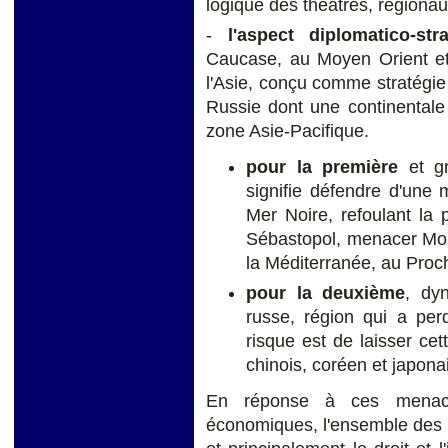
logique des théâtres, régionau
-
l'aspect diplomatico-st
Caucase, au Moyen Orient et
l'Asie, conçu comme stratégie
Russie dont une continentale 
zone Asie-Pacifique.
pour la première
et g
signifie défendre d'une 
Mer Noire, refoulant la p
Sébastopol, menacer Mosc
la Méditerranée, au Proch
pour la deuxième
, dyn
russe, région qui a pe
risque est de laisser c
chinois, coréen et japona
En réponse à ces menace
économiques, l'ensemble des rè