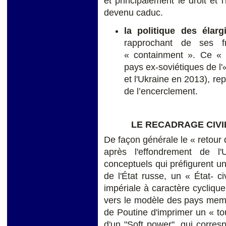
et principalement le droit et l
devenu caduc.
la politique des élar
rapprochant de ses f
« containment ». Ce « r
pays ex-soviétiques de l'
et l'Ukraine en 2013), re
de l’encerclement.
LE RECADRAGE CIVI
De façon générale le « retour 
après l'effondrement de l
conceptuels qui préfigurent 
de l'État russe, un « État- c
impériale à caractère cycliqu
vers le modèle des pays memb
de Poutine d'imprimer un « tou
d'un "Soft power", qui corresp