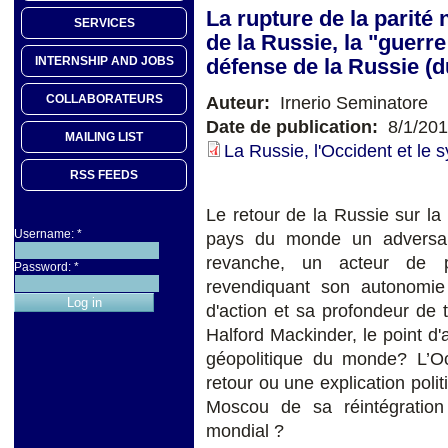
La rupture de la parité 
SERVICES
de la Russie, la "guerre
défense de la Russie (
INTERNSHIP AND JOBS
COLLABORATEURS
Auteur:
Irnerio Seminatore
Date de publication:
8/1/20
MAILING LIST
La Russie, l'Occident et le 
RSS FEEDS
Le retour de la Russie sur la 
Username:
*
pays du monde un adversai
revanche, un acteur de p
Password:
*
revendiquant son autonomie s
d'action et sa profondeur de 
Halford Mackinder, le point d'
géopolitique du monde? L’Occ
retour ou une explication polit
Moscou de sa réintégratio
mondial ?