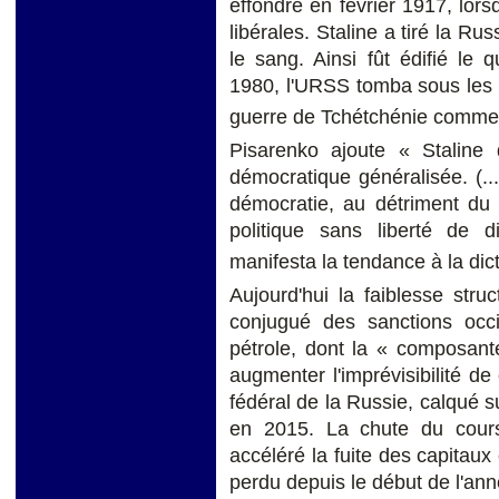
effondré en février 1917, lor
libérales. Staline a tiré la Rus
le sang. Ainsi fût édifié le
1980, l'URSS tomba sous les 
guerre de Tchétchénie commen
Pisarenko ajoute « Staline d
démocratique généralisée. (...)
démocratie, au détriment du f
politique sans liberté de d
manifesta la tendance à la dic
Aujourd'hui la faiblesse struc
conjugué des sanctions occ
pétrole, dont la « composante
augmenter l'imprévisibilité d
fédéral de la Russie, calqué su
en 2015. La chute du cours 
accéléré la fuite des capitaux 
perdu depuis le début de l'ann