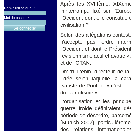
Après les XVIIIème, XIXèm
Nom d'utilisateur :
*
ininterrompu fixé sur l'Euro
l'Occident dont elle constitue
Mot de passe :
*
civilisation ?
Selon des allégations contest
n'accepte pas l'ordre inte
l'Occident et dont le Présiden
révisionnisme actif et avoué »
et de l'OTAN.
Dmitri Trenin, directeur de 
l'idée selon laquelle la car
tsariste de Poutine « c'est le 
du patriotisme ».
L'organisation et les princip
guerre froide définiraient d
période de désordre, parsemé
(Munich-2007), particulièrem
des relations internationa