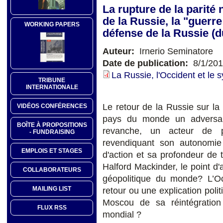
La rupture de la parité 
de la Russie, la "guerre
WORKING PAPERS
défense de la Russie (
Auteur:
Irnerio Seminatore
Date de publication:
8/1/20
La Russie, l'Occident et le 
TRIBUNE
INTERNATIONALE
Le retour de la Russie sur la 
VIDÉOS CONFÉRENCES
pays du monde un adversai
BOÎTE À PROPOSITIONS
revanche, un acteur de p
- FUNDRAISING
revendiquant son autonomie s
EMPLOIS ET STAGES
d'action et sa profondeur de 
Halford Mackinder, le point d'
COLLABORATEURS
géopolitique du monde? L’Occ
MAILING LIST
retour ou une explication polit
Moscou de sa réintégratio
FLUX RSS
mondial ?