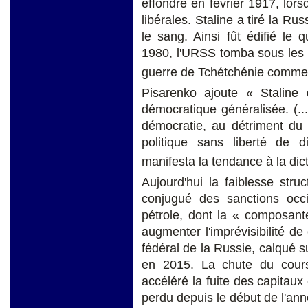
effondré en février 1917, lor
libérales. Staline a tiré la Rus
le sang. Ainsi fût édifié le
1980, l'URSS tomba sous les 
guerre de Tchétchénie commen
Pisarenko ajoute « Staline d
démocratique généralisée. (...)
démocratie, au détriment du f
politique sans liberté de d
manifesta la tendance à la dic
Aujourd'hui la faiblesse struc
conjugué des sanctions occ
pétrole, dont la « composante
augmenter l'imprévisibilité d
fédéral de la Russie, calqué su
en 2015. La chute du cours 
accéléré la fuite des capitaux 
perdu depuis le début de l'ann