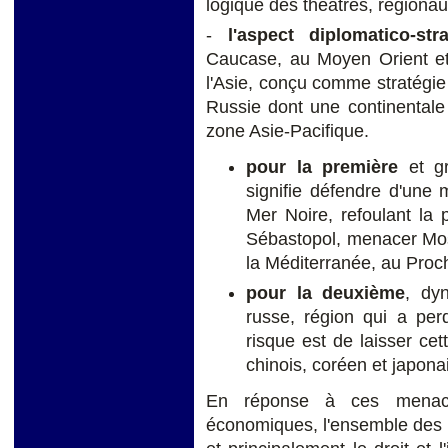
logique des théâtres, régionau
-
l'aspect diplomatico-st
Caucase, au Moyen Orient et
l'Asie, conçu comme stratégie
Russie dont une continentale 
zone Asie-Pacifique.
pour la première
et g
signifie défendre d'une 
Mer Noire, refoulant la p
Sébastopol, menacer Mosc
la Méditerranée, au Proch
pour la deuxième
, dyn
russe, région qui a pe
risque est de laisser c
chinois, coréen et japona
En réponse à ces menace
économiques, l'ensemble des rè