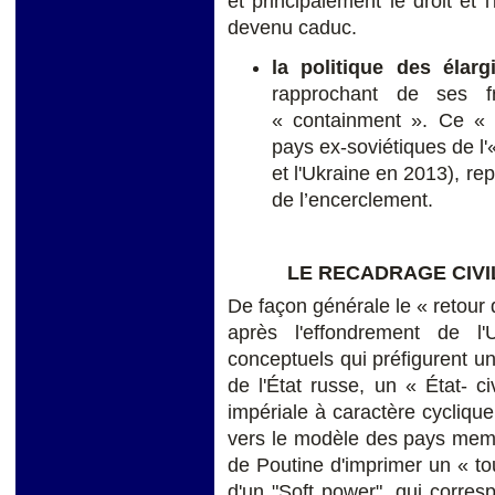
et principalement le droit et l
devenu caduc.
la politique des élar
rapprochant de ses f
« containment ». Ce « r
pays ex-soviétiques de l'
et l'Ukraine en 2013), re
de l’encerclement.
LE RECADRAGE CIVI
De façon générale le « retour 
après l'effondrement de l
conceptuels qui préfigurent 
de l'État russe, un « État- c
impériale à caractère cycliqu
vers le modèle des pays memb
de Poutine d'imprimer un « tou
d'un "Soft power", qui corresp