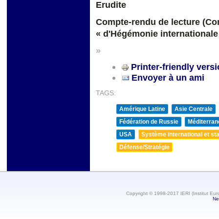
Eru
Compte-rendu de lecture (Co
« d'Hégémonie internationale
»
Printer-friendly vers
Envoyer à un ami
TAGS:
Amérique Latine
Asie Centrale
Fédération de Russie
Méditerran
USA
Système international et sta
Défense/Stratégie
Copyright © 1998-2017 IERI (Institut Eur
Ne