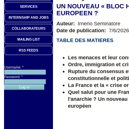
UN NOUVEAU « BLOC H
SERVICES
EUROPEEN ?
INTERNSHIP AND JOBS
Auteur:
Irnerio Seminatore
COLLABORATEURS
Date de publication:
7/6/2026
TABLE DES MATIERES
MAILING LIST
RSS FEEDS
Les menaces et leur con
Ordre, immigration et cri
Username:
*
Rupture du consensus et
Password:
*
constitutionnelle et poli
La France et la « crise 
Quel salut pour une Fran
l'anarchie ?
Un nouveau «
européen