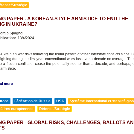
éfense/Stratégie
G PAPER - A KOREAN-STYLE ARMISTICE TO END THE
NG IN UKRAINE?
orgio Spagnol
blication:
13/4/2024
krainian war risks following the usual pattern of other interstate conflicts since 
fighting during the first year, conventional wars last over a decade on average. The
e a frozen conflict or cease-fire potentially sooner than a decade, and perhaps, o
armistice.
ad more
urope
Fédération de Russie
USA
Système international et stabilité glob
ffaires européennes
Défense/Stratégie
G PAPER - GLOBAL RISKS, CHALLENGES, BALLOTS A
TS