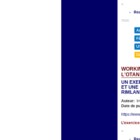
»
Re
TAGS:
A
F
U
D
WORKIN
L'OTAN
UN EXER
ET UNE
RIMLAN
Auteur:
Ir
Date de pu
https://ww
L’exercice
»
Re