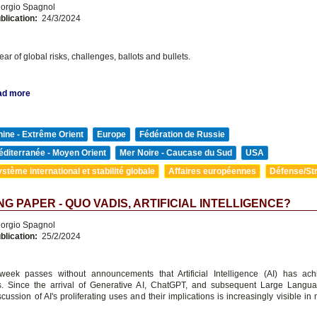
orgio Spagnol
blication:
24/3/2024
ear of global risks, challenges, ballots and bullets.
ad more
ine - Extrême Orient
Europe
Fédération de Russie
diterranée - Moyen Orient
Mer Noire - Caucase du Sud
USA
stème international et stabilité globale
Affaires européennes
Défense/Str
G PAPER - QUO VADIS, ARTIFICIAL INTELLIGENCE?
orgio Spagnol
blication:
25/2/2024
week passes without announcements that Artificial Intelligence (AI) has ac
es. Since the arrival of Generative AI, ChatGPT, and subsequent Large Lang
ussion of AI's proliferating uses and their implications is increasingly visible i