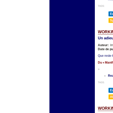
TAGS:
E
Sy
WORKIN
Un adieu
Auteur:
Ir
Date de pu
Que reste-t
Du « Manif
»
Re
TAGS:
E
A
WORKI