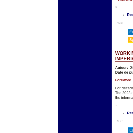
»
Re
TAGS:
E
Sy
WORKIN
IMPERI
Auteur:
Gi
Date de pu
Foreword
For decade
The 2023 c
the informa
»
Re
TAGS:
E