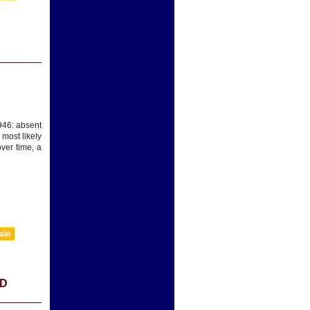
1946: absent
 most likely
ver time, a
ale
ND