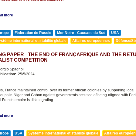
ad more
urope
Fédération de Russie
Mer Noire - Caucase du Sud
USA
stème international et stabilité globale
Affaires européennes
Défense/Str
G PAPER - THE END OF FRANÇAFRIQUE AND THE RET
ALIST COMPETITION
orgio Spagnol
blication:
25/5/2024
s, France maintained control over its former African colonies by supporting local
oups in Niger and Gabon against governments accused of being aligned with Pari
l French empire is disintegrating.
ad more
urope
USA
Système international et stabilité globale
Affaires europée