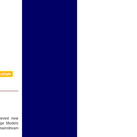
atégie
hieved new
uage Models
n mainstream