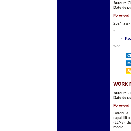
Auteur:
Gi
Date de pu
Foreword
2024 is a y
»
Re
TAGS:
Ch
Mé
Sy
WORKIN
Auteur:
Gi
Date de pu
Foreword
Rarely a 
capabiliti
(LLMs) disc
media.