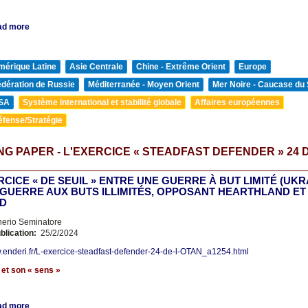
ad more
mérique Latine
Asie Centrale
Chine - Extrême Orient
Europe
édération de Russie
Méditerranée - Moyen Orient
Mer Noire - Caucase du
SA
Système international et stabilité globale
Affaires européennes
éfense/Stratégie
G PAPER - L'EXERCICE « STEADFAST DEFENDER » 24 
CICE « DE SEUIL » ENTRE UNE GUERRE À BUT LIMITÉ (UKR
 GUERRE AUX BUTS ILLIMITÉS, OPPOSANT HEARTHLAND ET
D
nerio Seminatore
blication:
25/2/2024
w.enderi.fr/L-exercice-steadfast-defender-24-de-l-OTAN_a1254.html
 et son
«
sens »
ad more