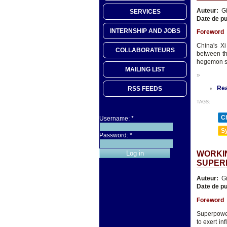
Auteur:
Gi
SERVICES
Date de pu
INTERNSHIP AND JOBS
Foreword
China's X
COLLABORATEURS
between th
hegemon so
MAILING LIST
»
Re
RSS FEEDS
TAGS:
Ch
Username:
*
Sy
Password:
*
WORKIN
SUPER
Auteur:
Gi
Date de pu
Foreword
Superpower
to exert in