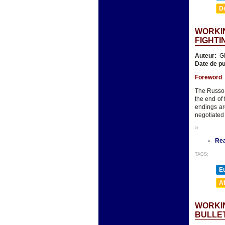
D
WORKIN
FIGHTI
Auteur:
Gi
Date de pu
Foreword
The Russo-U
the end of 
endings ar
negotiated 
»
Re
TAGS:
E
A
WORKIN
BULLE