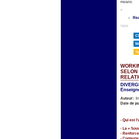
means.
»
Re
TAGS:
Ch
Mé
Sy
WORKIN
SELON 
RELAT
DIVERG
Enseigne
Auteur:
Ir
Date de pu
- Qui est l’
- La « Sou
- Renforce
- Contexte