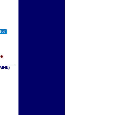
 Sud
DE
AINE)