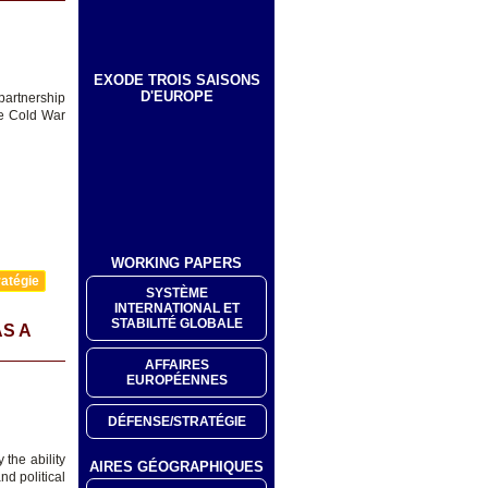
EXODE TROIS SAISONS
D'EUROPE
artnership
ve Cold War
WORKING PAPERS
atégie
SYSTÈME
INTERNATIONAL ET
STABILITÉ GLOBALE
S A
AFFAIRES
EUROPÉENNES
DÉFENSE/STRATÉGIE
the ability
AIRES GÉOGRAPHIQUES
nd political