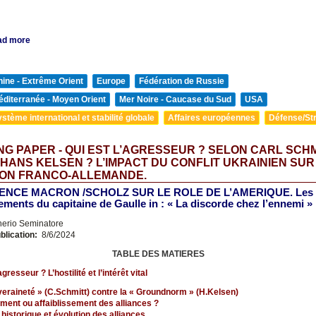
ad more
ine - Extrême Orient
Europe
Fédération de Russie
diterranée - Moyen Orient
Mer Noire - Caucase du Sud
USA
stème international et stabilité globale
Affaires européennes
Défense/Str
G PAPER - QUI EST L’AGRESSEUR ? SELON CARL SCHM
HANS KELSEN ? L’IMPACT DU CONFLIT UKRAINIEN SUR
ION FRANCO-ALLEMANDE.
ENCE MACRON /SCHOLZ SUR LE ROLE DE L’AMERIQUE. Les
ments du capitaine de Gaulle in : « La discorde chez l’ennemi »
nerio Seminatore
blication:
8/6/2024
TABLE DES MATIERES
agresseur ? L’hostilité et l’intérêt vital
veraineté » (C.Schmitt) contre la « Groundnorm » (H.Kelsen)
ment ou affaiblissement des alliances ?
 historique et évolution des alliances.