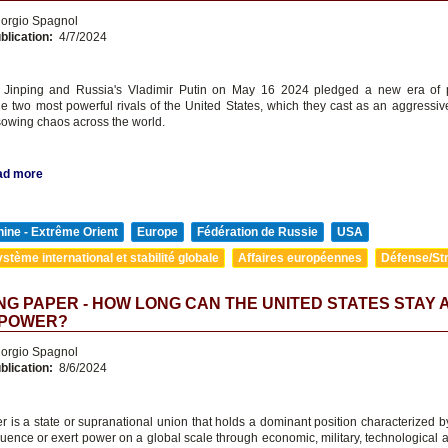
orgio Spagnol
blication:
4/7/2024
i Jinping and Russia's Vladimir Putin on May 16 2024 pledged a new era of p
e two most powerful rivals of the United States, which they cast as an aggressi
wing chaos across the world.
ad more
ine - Extrême Orient
Europe
Fédération de Russie
USA
stème international et stabilité globale
Affaires européennes
Défense/Str
G PAPER - HOW LONG CAN THE UNITED STATES STAY A
POWER?
orgio Spagnol
blication:
8/6/2024
 is a state or supranational union that holds a dominant position characterized by 
fluence or exert power on a global scale through economic, military, technological a