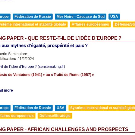
urope
Fédération de Russie
Mer Noire - Caucase du Sud
USA
stème international et stabilité globale
Affaires européennes
Défense/Str
G PAPER - QUE RESTE-T-IL DE L’IDÉE D’EUROPE ?
 aux mythes d’égalité, prospérité et paix ?
nerio Seminatore
blication:
11/2/2024
-il de l’idée d’Europe ? (sensemaking.fr)
este de Ventotene (1941) » au « Traité de Rome (1957) »
ad more
urope
Fédération de Russie
USA
Système international et stabilité glob
ffaires européennes
Défense/Stratégie
NG PAPER - AFRICAN CHALLENGES AND PROSPECTS