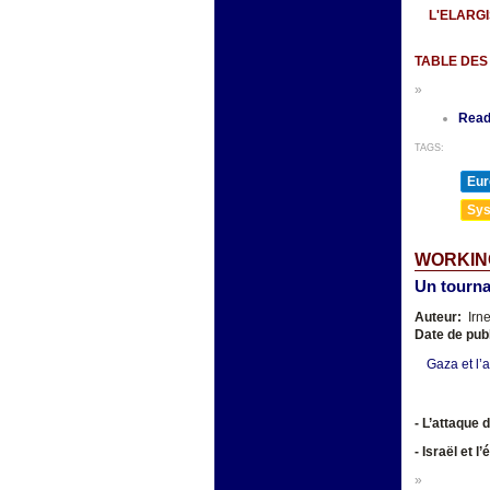
L'ELARG
TABLE DES
»
Read
TAGS:
Eur
Sys
WORKIN
Un tourna
Auteur:
Irn
Date de pub
Gaza et l’
- L’attaque
- Israël et 
»