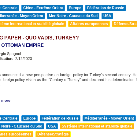
e Centrale
Chine - Extrême Orient
Europe
Fédération de Russie
iterranée - Moyen Orient
Mer Noire - Caucase du Sud
USA
tème international et stabilité globale
Affaires européennes
Défense/Stra
 PAPER - QUO VADIS, TURKEY?
 OTTOMAN EMPIRE
rgio Spagnol
lication:
2/12/2023
 announced a new perspective on foreign policy for Turkey’s second century. 
m foreign policy vision as the “Century of Turkey” and declared his determination f
.
 more
e Centrale
Europe
Fédération de Russie
Méditerranée - Moyen Orient
 Noire - Caucase du Sud
USA
Système international et stabilité globale
aires européennes
Défense/Stratégie