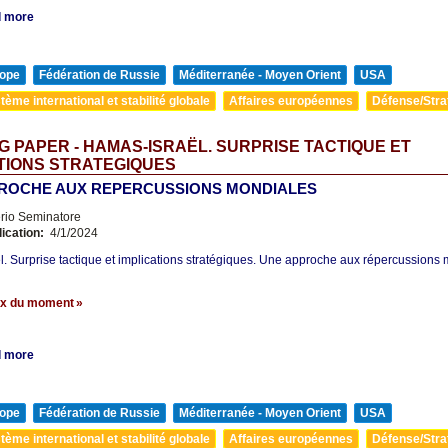
 more
ope
Fédération de Russie
Méditerranée - Moyen Orient
USA
tème international et stabilité globale
Affaires européennes
Défense/Stra
 PAPER - HAMAS-ISRAËL. SURPRISE TACTIQUE ET
TIONS STRATEGIQUES
ROCHE AUX REPERCUSSIONS MONDIALES
erio Seminatore
lication:
4/1/2024
. Surprise tactique et implications stratégiques. Une approche aux répercussions
oix du moment »
 more
ope
Fédération de Russie
Méditerranée - Moyen Orient
USA
tème international et stabilité globale
Affaires européennes
Défense/Stra