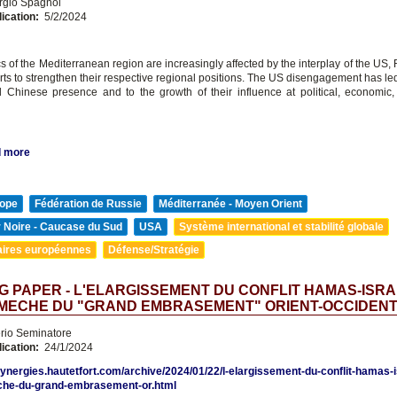
rgio Spagnol
lication:
5/2/2024
 of the Mediterranean region are increasingly affected by the interplay of the US,
rts to strengthen their respective regional positions. The US disengagement has led
Chinese presence and to the growth of their influence at political, economic, 
 more
ope
Fédération de Russie
Méditerranée - Moyen Orient
 Noire - Caucase du Sud
USA
Système international et stabilité globale
aires européennes
Défense/Stratégie
 PAPER - L'ELARGISSEMENT DU CONFLIT HAMAS-ISR
MECHE DU "GRAND EMBRASEMENT" ORIENT-OCCIDEN
erio Seminatore
lication:
24/1/2024
synergies.hautetfort.com/archive/2024/01/22/l-elargissement-du-conflit-hamas-i
e-du-grand-embrasement-or.html