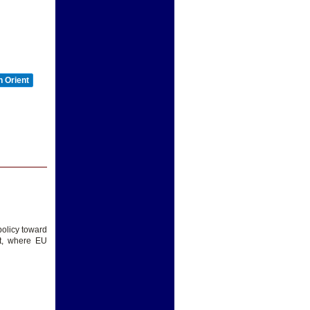
 Orient
N
policy toward
it, where EU