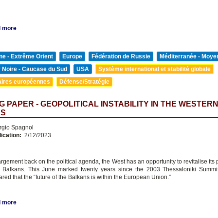
 more
ne - Extrême Orient
Europe
Fédération de Russie
Méditerranée - Moyen
 Noire - Caucase du Sud
USA
Système international et stabilité globale
aires européennes
Défense/Stratégie
 PAPER - GEOPOLITICAL INSTABILITY IN THE WESTER
NS
rgio Spagnol
lication:
2/12/2023
rgement back on the political agenda, the West has an opportunity to revitalise its 
 Balkans. This June marked twenty years since the 2003 Thessaloniki Summ
ared that the “future of the Balkans is within the European Union.”
 more