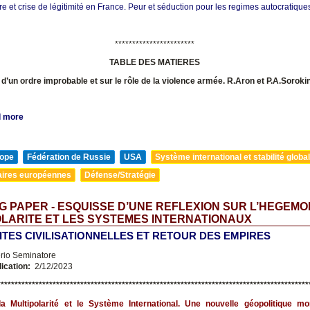
ire et crise de légitimité en France. Peur et séduction pour les regimes autocratiques
***********************
TABLE DES MATIERES
 d’un ordre improbable et sur le rôle de la violence armée. R.Aron et P.A.Soroki
 more
ope
Fédération de Russie
USA
Système international et stabilité globa
aires européennes
Défense/Stratégie
 PAPER - ESQUISSE D’UNE REFLEXION SUR L’HEGEMON
LARITE ET LES SYSTEMES INTERNATIONAUX
LITES CIVILISATIONNELLES ET RETOUR DES EMPIRES
erio Seminatore
lication:
2/12/2023
*******************************************************************
***********************
la Multipolarité et le Système International. Une nouvelle géopolitique mo