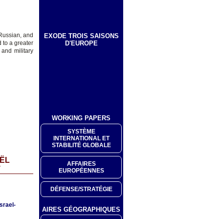
 Russian, and
EXODE TROIS SAISONS
D'EUROPE
 to a greater
and military
WORKING PAPERS
SYSTÈME
INTERNATIONAL ET
STABILITÉ GLOBALE
AËL
AFFAIRES
T
EUROPÉENNES
DÉFENSE/STRATÉGIE
srael-
AIRES GÉOGRAPHIQUES