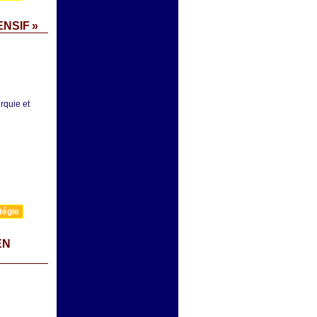
NSIF »
rquie et
tégie
EN