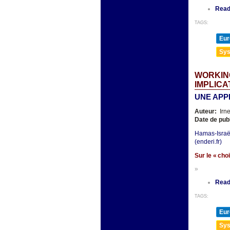
Read
TAGS:
Eur
Sys
WORKING
IMPLICA
UNE APP
Auteur:
Irn
Date de pub
Hamas-Israël
(enderi.fr)
Sur le « ch
»
Read
TAGS:
Eur
Sys