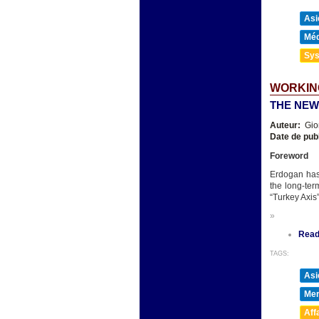
Asi
Méd
Sys
WORKING
THE NEW
Auteur:
Gio
Date de pub
Foreword
Erdogan has
the long-ter
“Turkey Axis”
»
Read
TAGS:
Asi
Mer
Aff