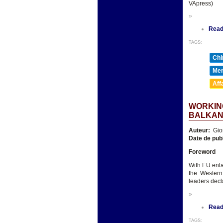
VApress)
»
Read
TAGS:
Chi
Mer
Aff
WORKING
BALKA
Auteur:
Gio
Date de pub
Foreword
With EU enla
the Western
leaders decl
»
Read
TAGS: