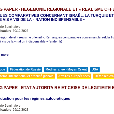
 PAPER - HEGEMONIE REGIONALE ET « REALISME OFFE
ES COMPARATIVES CONCERNANT ISRAËL, LA TURQUIE ET
 VIS A VIS DE LA « NATION INDISPENSABLE »
erio Seminatore
lication:
30/12/2023
gionale et « réalisme offensif ». Remarques comparatives concernant Israël, la Tu
à vis de la « nation indispensable » (enderi.fr)
 more
ope
Fédération de Russie
Méditerranée - Moyen Orient
USA
tème international et stabilité globale
Affaires européennes
Défense/Stra
 PAPER - ETAT AUTORITAIRE ET CRISE DE LEGITIMITE 
éduction pour les régimes autocratiques
erio Seminatore
lication:
29/12/2023