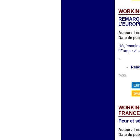
WORKING
REMARQU
L’EUROPE
Auteur:
Irn
Date de pub
Hégémonie ré
l’Europe vis 
»
Read
TAGS:
Eur
Sys
WORKING
FRANCE
Peur et s
Auteur:
Irn
Date de pub