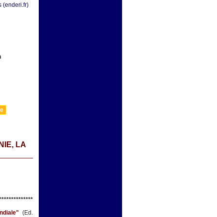
 (enderi.fr)
n
le
IE, LA
*********
*****
ndiale"
(Ed.