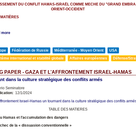
ISSEMENT DU CONFLIT HAMAS-ISRAËL COMME MECHE DU "GRAND EMBR
ORIENT-OCCIDENT
 MATIÈRES
 more
ope
Fédération de Russie
Méditerranée - Moyen Orient
USA
tème international et stabilité globale
Affaires européennes
Défense/Stra
G PAPER - GAZA ET L’AFFRONTEMENT ISRAEL-HAMAS
nt dans la culture stratégique des conflits armés
erio Seminatore
lication:
12/1/2024
affrontement Israel-Hamas un tournant dans la culture stratégique des conflits armés 
TABLE DES MATIERES
 du Hamas et l’accumulation des dangers
l’échec de la « dissuasion conventionnelle »