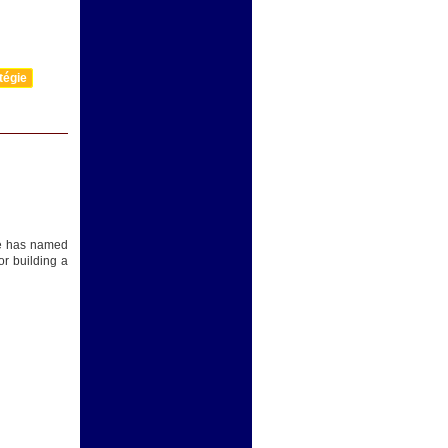
tégie
He has named
or building a