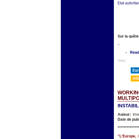
Etat autorita
Sur la quête
»
Read
TAGS:
Eur
Aff
WORKING
MULTIPO
INSTABI
Auteur:
Irn
Date de pub
**
***********
"L'Europe, 