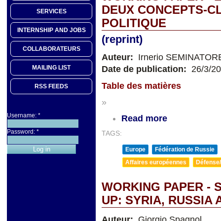
DEUX CONCEPTS-CL
SERVICES
POLITIQUE
INTERNSHIP AND JOBS
(reprint)
COLLABORATEURS
Auteur:
Irnerio SEMINATOR
Date de publication:
26/3/2
MAILING LIST
Table des matières
RSS FEEDS
»
Username:
*
Read more
Password:
*
TAGS:
Europe
Fédération de Russie
Affaires européennes
Défense/
WORKING PAPER - 
UP: SYRIA, RUSSIA
Auteur:
Giorgio Spagnol