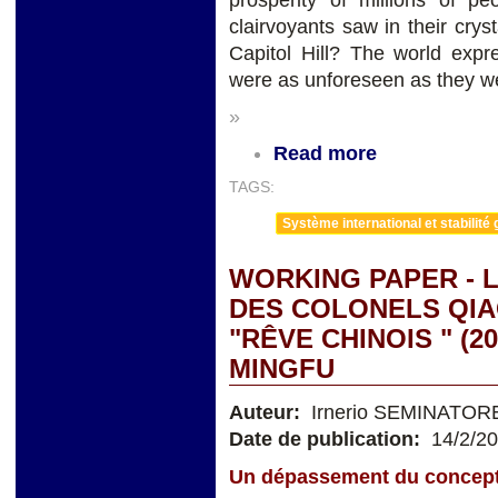
clairvoyants saw in their crys
Capitol Hill? The world exp
were as unforeseen as they 
»
Read more
TAGS:
Système international et stabilité 
WORKING PAPER - L
DES COLONELS QIAO
"RÊVE CHINOIS " (2
MINGFU
Auteur:
Irnerio SEMINATOR
Date de publication:
14/2/2
Un dépassement du concep