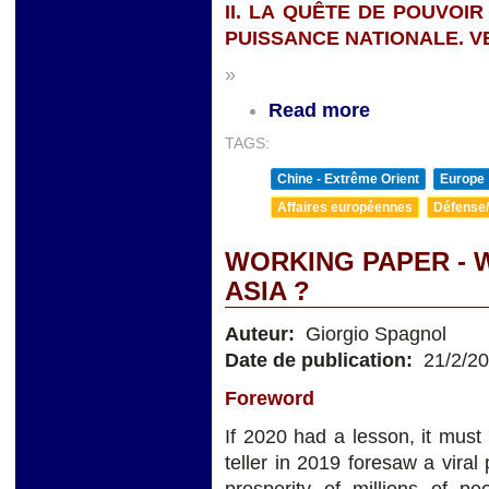
II. LA QUÊTE DE POUVOIR
PUISSANCE NATIONALE. V
»
Read more
TAGS:
Chine - Extrême Orient
Europe
Affaires européennes
Défense/
WORKING PAPER - 
ASIA ?
Auteur:
Giorgio Spagnol
Date de publication:
21/2/2
Foreword
If 2020 had a lesson, it must b
teller in 2019 foresaw a viral
prosperity of millions of 