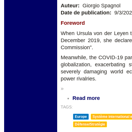
Auteur:
Giorgio Spagnol
Date de publication:
9/3/20
Foreword
When Ursula von der Leyen t
December 2019, she declared 
Commission”.
Meanwhile, the COVID-19 pan
globalization, exacerbating 
severely damaging world ec
power rivalries.
»
Read more
TAGS:
Europe
Système international et
Défense/Stratégie