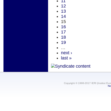
11
12
13
14
15
16
17
18
19
…
next ›
last »
Copyright © 1998-2017 IERI (Institut Eur
Ne