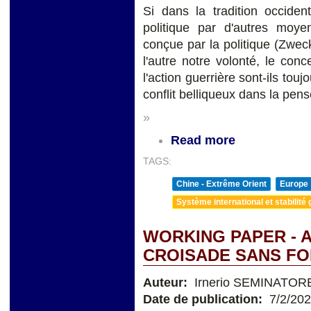
Si dans la tradition occide
politique par d'autres moyen
conçue par la politique (Zwec
l'autre notre volonté, le conc
l'action guerrière sont-ils touj
conflit belliqueux dans la pens
»
Read more
TAGS:
Chine - Extrême Orient
Europe
Système international et stabilité 
WORKING PAPER - A
CROISADE SANS FOI
Auteur:
Irnerio SEMINATOR
Date de publication:
7/2/20