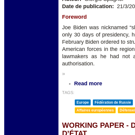
Date de publication:
21/3/2
Foreword
Joe Biden was nicknamed “sl
only 30 days of presidency,
February Biden ordered to stru
American forces in the regio
lawmakers as he had not a
authorisation.
»
Read more
TAGS:
Europe
Fédération de Russie
Affaires européennes
Défense/
WORKING PAPER - 
D’ÉTAT