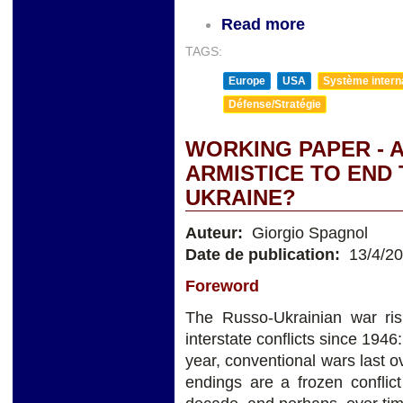
Read more
TAGS:
Europe
USA
Système internat
Défense/Stratégie
WORKING PAPER - 
ARMISTICE TO END 
UKRAINE?
Auteur:
Giorgio Spagnol
Date de publication:
13/4/2
Foreword
The Russo-Ukrainian war risk
interstate conflicts since 1946:
year, conventional wars last 
endings are a frozen conflict