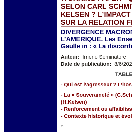
SELON CARL SCHMI
KELSEN ? L’IMPACT
SUR LA RELATION 
DIVERGENCE MACRON
L’AMERIQUE. Les Ensei
Gaulle in : « La discor
Auteur:
Irnerio Seminatore
Date de publication:
8/6/20
TABLE
- Qui est l’agresseur ? L’hosti
- La « Souveraineté » (C.Sc
(H.Kelsen)
- Renforcement ou affaiblis
- Contexte historique et évo
»