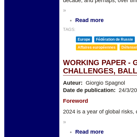
decade, and perhaps, over tim
»
Read more
TAGS:
Europe
Fédération de Russie
Affaires européennes
Défense/
WORKING PAPER - 
CHALLENGES, BALL
Auteur:
Giorgio Spagnol
Date de publication:
24/3/2
Foreword
2024 is a year of global risks, 
»
Read more