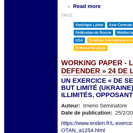
Read more
TAGS:
Amérique Latine
Asie Centrale
Fédération de Russie
Méditerra
USA
Système international et st
Défense/Stratégie
WORKING PAPER - 
DEFENDER » 24 DE 
UN EXERCICE « DE S
BUT LIMITÉ (UKRAIN
ILLIMITÉS, OPPOSAN
Auteur:
Irnerio Seminatore
Date de publication:
25/2/2
https://www.enderi.fr/L-exerci
OTAN_a1254.html