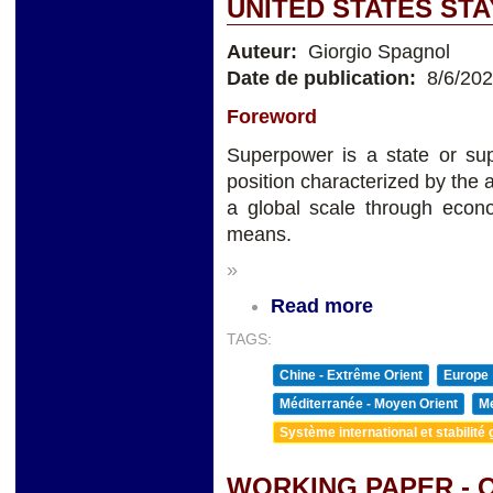
UNITED STATES ST
Auteur:
Giorgio Spagnol
Date de publication:
8/6/20
Foreword
Superpower is a state or sup
position characterized by the a
a global scale through econom
means.
»
Read more
TAGS:
Chine - Extrême Orient
Europe
Méditerranée - Moyen Orient
Me
Système international et stabilité 
WORKING PAPER - Q