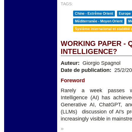
TAGS:
Chine - Extrême Orient
Europe
Méditerranée - Moyen Orient
Me
Système international et stabilité 
WORKING PAPER - Q
INTELLIGENCE?
Auteur:
Giorgio Spagnol
Date de publication:
25/2/2
Foreword
Rarely a week passes wit
Intelligence (AI) has achieve
Generative AI, ChatGPT, a
(LLMs) discussion of AI's pro
increasingly visible in mainst
»