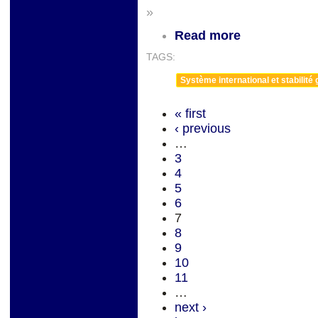
»
Read more
TAGS:
Système international et stabilité 
« first
‹ previous
…
3
4
5
6
7
8
9
10
11
…
next ›