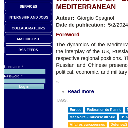
MEDITERRANEAN
SERVICES
Auteur:
Giorgio Spagnol
INTERNSHIP AND JOBS
Date de publication:
5/2/2024
COLLABORATEURS
Foreword
MAILING LIST
The dynamics of the Mediterra
RSS FEEDS
the interplay of the US, Russia
respective regional positions.
Russian and Chinese presence 
Username:
*
political, economic, and military
Password:
*
»
Read more
TAGS:
Europe
Fédération de Russie
Mer Noire - Caucase du Sud
USA
Affaires européennes
Défense/St