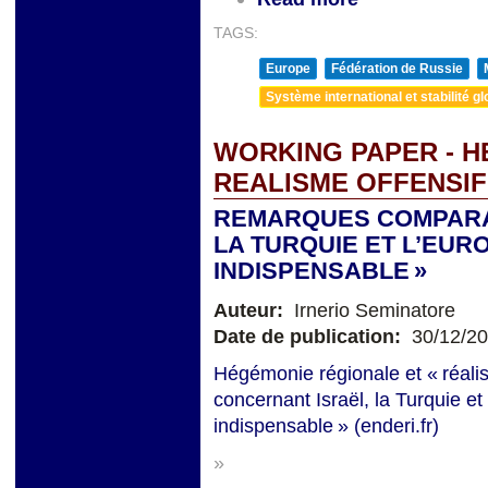
TAGS:
Europe
Fédération de Russie
Système international et stabilité gl
WORKING PAPER - H
REALISME OFFENSIF
REMARQUES COMPARA
LA TURQUIE ET L’EUROP
INDISPENSABLE »
Auteur:
Irnerio Seminatore
Date de publication:
30/12/2
Hégémonie régionale et « réali
concernant Israël, la Turquie et 
indispensable » (enderi.fr)
»