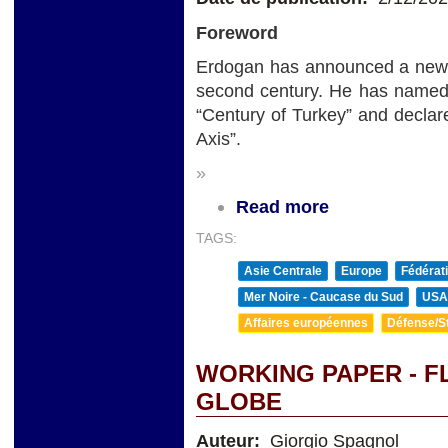
Foreword
Erdogan has announced a new pe
second century. He has named t
“Century of Turkey” and declare
Axis”.
»
Read more
TAGS:
Asie Centrale
Europe
Fédérat
Mer Noire - Caucase du Sud
USA
Affaires européennes
Défense/St
WORKING PAPER - F
GLOBE
Auteur:
Giorgio Spagnol