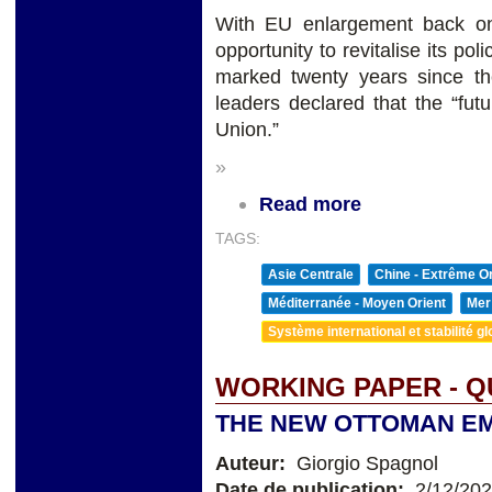
With EU enlargement back on
opportunity to revitalise its p
marked twenty years since t
leaders declared that the “fut
Union.”
»
Read more
TAGS:
Asie Centrale
Chine - Extrême Or
Méditerranée - Moyen Orient
Mer
Système international et stabilité gl
WORKING PAPER - Q
THE NEW OTTOMAN E
Auteur:
Giorgio Spagnol
Date de publication:
2/12/20