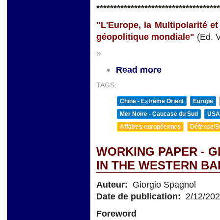
**
**********************************
"L'Europe, la Multipolarité e
géopolitique mondiale"
(Ed. 
»
Read more
TAGS:
Chine - Extrême Orient
Europe
Mer Noire - Caucase du Sud
USA
Affaires européennes
Défense/St
WORKING PAPER - G
IN THE WESTERN B
Auteur:
Giorgio Spagnol
Date de publication:
2/12/20
Foreword