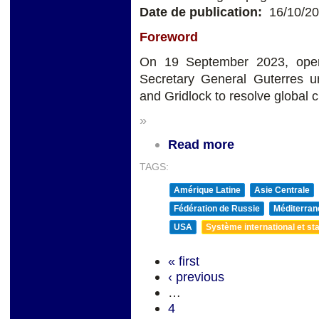
Date de publication:
16/10/2
Foreword
On 19 September 2023, open
Secretary General Guterres 
and Gridlock to resolve global c
»
Read more
TAGS:
Amérique Latine
Asie Centrale
Fédération de Russie
Méditerran
USA
Système international et sta
« first
‹ previous
…
4