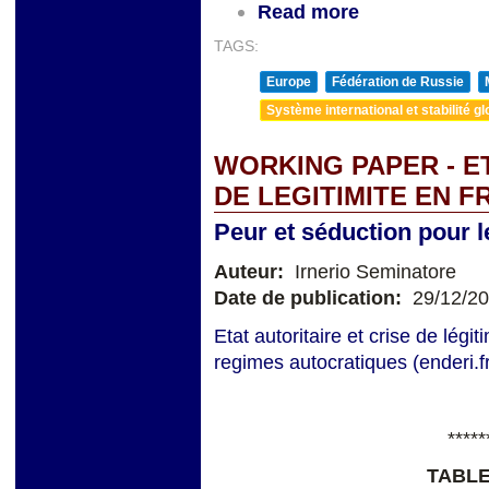
Read more
TAGS:
Europe
Fédération de Russie
Système international et stabilité gl
WORKING PAPER - ET
DE LEGITIMITE EN 
Peur et séduction pour 
Auteur:
Irnerio Seminatore
Date de publication:
29/12/2
Etat autoritaire et crise de légi
regimes autocratiques (enderi.f
*****
TABLE