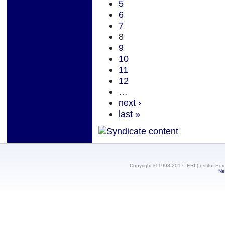
5
6
7
8
9
10
11
12
…
next ›
last »
Copyright © 1998-2017 IERI (Institut Eur
Ne