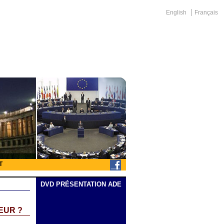
English
Français
T
DVD PRÉSENTATION ADE
EUR ?