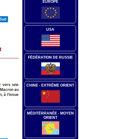
EUROPE
 Sud
USA
R
FÉDÉRATION DE RUSSIE
er vers une
CHINE - EXTRÊME ORIENT
E.Macron au
, à l’issue
MÉDITÉRRANÉE - MOYEN
ORIENT