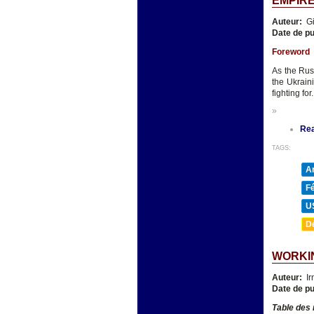
EMPIRE
Auteur:
Gi
Date de pu
Foreword
As the Rus
the Ukrain
fighting for.
»
Re
TAGS:
A
F
U
D
WORKIN
Auteur:
Ir
Date de pu
Table des