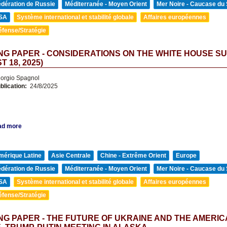
édération de Russie
Méditerranée - Moyen Orient
Mer Noire - Caucase du
SA
Système international et stabilité globale
Affaires européennes
éfense/Stratégie
G PAPER - CONSIDERATIONS ON THE WHITE HOUSE S
 18, 2025)
orgio Spagnol
blication:
24/8/2025
ad more
mérique Latine
Asie Centrale
Chine - Extrême Orient
Europe
édération de Russie
Méditerranée - Moyen Orient
Mer Noire - Caucase du
SA
Système international et stabilité globale
Affaires européennes
éfense/Stratégie
G PAPER - THE FUTURE OF UKRAINE AND THE AMERI