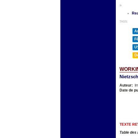
»
Re
TAGS:
A
F
U
D
WORKIN
Nietzsch
Auteur:
Ir
Date de pu
TEXTE RE
Table des