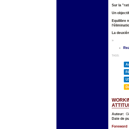
Sur la "ra
Un objecti
Equilibre 
l’éliminat
La deuxièm
»
Re
TAGS:
A
F
U
D
WORKIN
ATTITU
Auteur:
Gi
Date de pu
Foreword