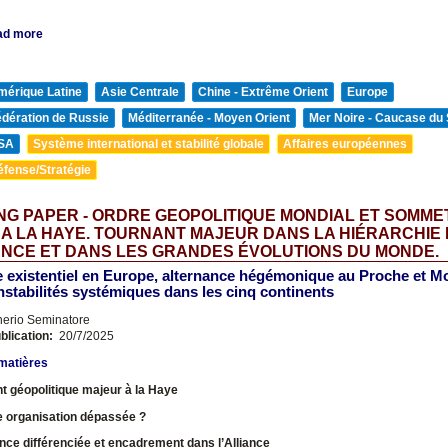
ad more
mérique Latine
Asie Centrale
Chine - Extrême Orient
Europe
édération de Russie
Méditerranée - Moyen Orient
Mer Noire - Caucase du
SA
Système international et stabilité globale
Affaires européennes
éfense/Stratégie
G PAPER - ORDRE GEOPOLITIQUE MONDIAL ET SOMME
 A LA HAYE. TOURNANT MAJEUR DANS LA HIÉRARCHIE
NCE ET DANS LES GRANDES ÉVOLUTIONS DU MONDE.
e existentiel en Europe, alternance hégémonique au Proche et M
instabilités systémiques dans les cinq continents
nerio Seminatore
blication:
20/7/2025
matières
t géopolitique majeur à la Haye
e organisation dépassée ?
ce différenciée et encadrement dans l’Alliance