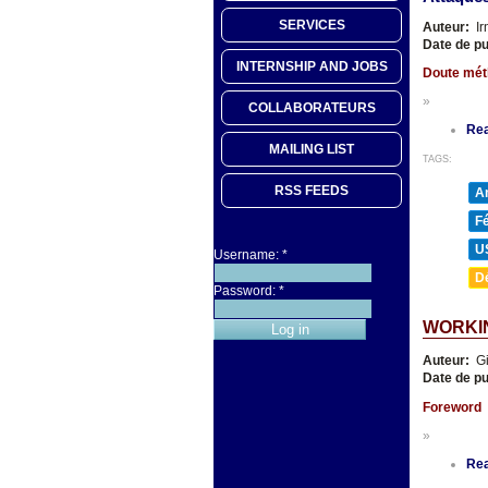
SERVICES
Auteur:
Ir
Date de pu
INTERNSHIP AND JOBS
Doute méth
»
COLLABORATEURS
Re
MAILING LIST
TAGS:
RSS FEEDS
A
F
U
Username:
*
D
Password:
*
WORKIN
Auteur:
Gi
Date de pu
Foreword
»
Re