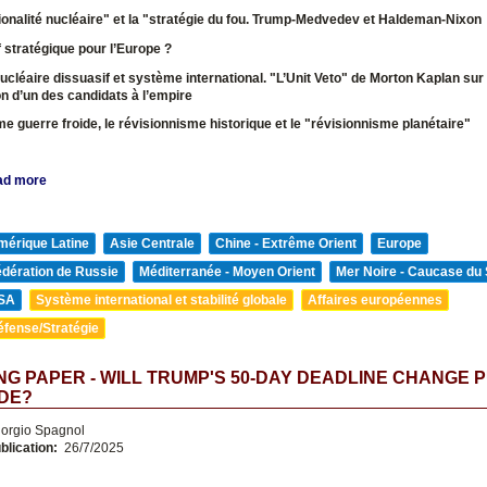
tionalité nucléaire" et la "stratégie du fou. Trump-Medvedev et Haldeman-Nixo
f stratégique pour l’Europe ?
nucléaire dissuasif et système international. "L’Unit Veto" de Morton Kaplan sur
ion d’un des candidats à l’empire
e guerre froide, le révisionnisme historique et le "révisionnisme planétaire"
ad more
mérique Latine
Asie Centrale
Chine - Extrême Orient
Europe
édération de Russie
Méditerranée - Moyen Orient
Mer Noire - Caucase du
SA
Système international et stabilité globale
Affaires européennes
éfense/Stratégie
G PAPER - WILL TRUMP'S 50-DAY DEADLINE CHANGE P
DE?
orgio Spagnol
blication:
26/7/2025