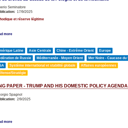
nerio Seminatore
blication:
17/9/2025
odique et réserve légitime
ad more
mérique Latine
Asie Centrale
Chine - Extrême Orient
Europe
édération de Russie
Méditerranée - Moyen Orient
Mer Noire - Caucase du
SA
Système international et stabilité globale
Affaires européennes
éfense/Stratégie
G PAPER - TRUMP AND HIS DOMESTIC POLICY AGENDA
orgio Spagnol
blication:
2/9/2025
ad more