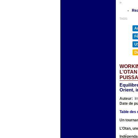
»
Re
TAGS:
A
F
U
D
WORKIN
L’OTAN
PUISSA
Equilibr
Orient, 
Auteur:
Ir
Date de pu
Table des 
Un tournan
L’Otan, un
Indépendan