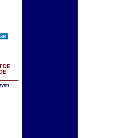
 Sud
T DE
 DE
oyen