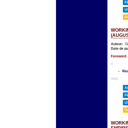
F
U
D
WORKIN
(AUGUST
Auteur:
Gi
Date de pu
Foreword
»
Re
TAGS:
A
F
U
D
WORKIN