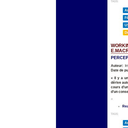
TAGS:
A
F
U
D
WORKIN
E.MAC
PERCEP
Auteur:
Ir
Date de pu
« Il y a 
dérive aut
cours d’un
d’un conse
»
Re
TAGS:
A