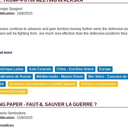
. TRUMP-PUTIN MEETING IN ALASKA
orgio Spagnol
blication:
18/8/2025
sians continue to advance and gain territory moving further west, the defensive pos
ians will be fighting from are much less effective than the defensive positions the
ad more
mérique Latine
Asie Centrale
Chine - Extrême Orient
Europe
édération de Russie
Méditerranée - Moyen Orient
Mer Noire - Caucase du
SA
Système international et stabilité globale
Affaires européennes
éfense/Stratégie
G PAPER - FAUT-IL SAUVER LA GUERRE ?
nerio Seminatore
blication:
15/8/2025
 matières