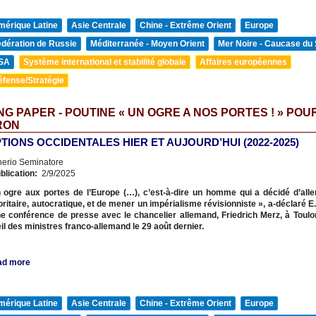
mérique Latine
Asie Centrale
Chine - Extrême Orient
Europe
édération de Russie
Méditerranée - Moyen Orient
Mer Noire - Caucase du
SA
Système international et stabilité globale
Affaires européennes
éfense/Stratégie
G PAPER - POUTINE « UN OGRE A NOS PORTES ! » POU
RON
TIONS OCCIDENTALES HIER ET AUJOURD’HUI (2022-2025)
nerio Seminatore
blication:
2/9/2025
un ogre aux portes de l’Europe
(…), c’est-à-dire un homme qui a décidé d’all
oritaire, autocratique, et de mener un impérialisme révisionniste », a-déclaré 
e conférence de presse avec le chancelier allemand, Friedrich Merz, à Toulon
il des ministres franco-allemand le 29 août dernier.
ad more
mérique Latine
Asie Centrale
Chine - Extrême Orient
Europe