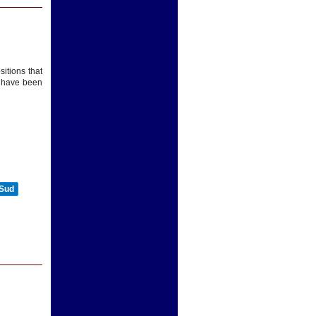
itions that
y have been
 Sud