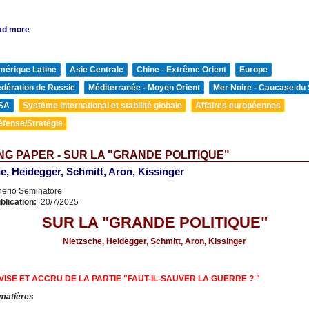
ad more
mérique Latine
Asie Centrale
Chine - Extrême Orient
Europe
édération de Russie
Méditerranée - Moyen Orient
Mer Noire - Caucase du
SA
Système international et stabilité globale
Affaires européennes
éfense/Stratégie
G PAPER - SUR LA "GRANDE POLITIQUE"
e, Heidegger, Schmitt, Aron, Kissinger
nerio Seminatore
blication:
20/7/2025
SUR LA "GRANDE POLITIQUE"
Nietzsche, Heidegger, Schmitt, Aron, Kissinger
VISE ET ACCRU DE LA PARTIE "FAUT-IL-SAUVER LA GUERRE ? "
 matières