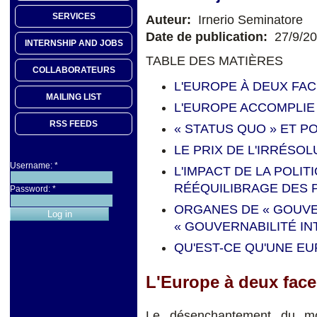
SERVICES
Auteur:
Irnerio Seminatore
Date de publication:
27/9/2
INTERNSHIP AND JOBS
TABLE DES MATIÈRES
COLLABORATEURS
L'EUROPE À DEUX FA
MAILING LIST
L'EUROPE ACCOMPLIE
RSS FEEDS
« STATUS QUO » ET PO
LE PRIX DE L'IRRÉSOL
Username:
*
L'IMPACT DE LA POLI
RÉÉQUILIBRAGE DES 
Password:
*
ORGANES DE « GOUV
« GOUVERNABILITÉ IN
QU'EST-CE QU'UNE EU
L'Europe à deux face
Le désenchantement du mon