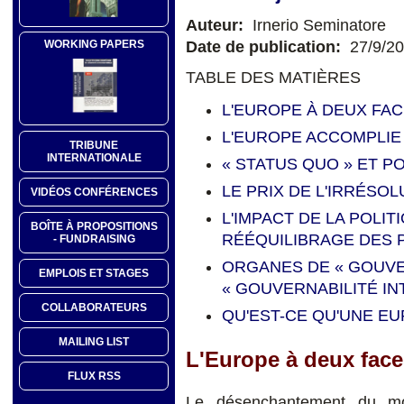
Auteur:
Irnerio Seminatore
Date de publication:
27/9/2
WORKING PAPERS
TABLE DES MATIÈRES
L'EUROPE À DEUX FA
L'EUROPE ACCOMPLIE
TRIBUNE
INTERNATIONALE
« STATUS QUO » ET PO
LE PRIX DE L'IRRÉSOL
VIDÉOS CONFÉRENCES
L'IMPACT DE LA POLI
BOÎTE À PROPOSITIONS
RÉÉQUILIBRAGE DES 
- FUNDRAISING
ORGANES DE « GOUV
EMPLOIS ET STAGES
« GOUVERNABILITÉ IN
COLLABORATEURS
QU'EST-CE QU'UNE EU
MAILING LIST
L'Europe à deux face
FLUX RSS
Le désenchantement du mon